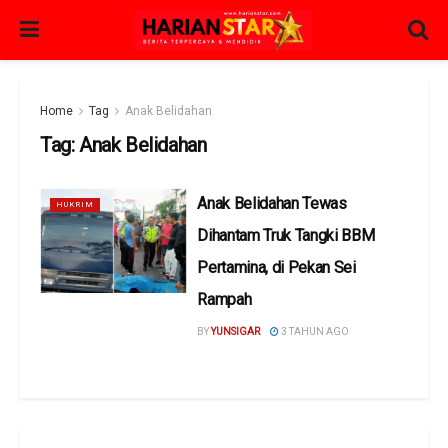
Home
Tag
Anak Belidahan
Tag:
Anak Belidahan
Anak Belidahan Tewas
HUKRIM
Dihantam Truk Tangki BBM
Pertamina, di Pekan Sei
Rampah
BY
YUNSIGAR
3 TAHUN AGO