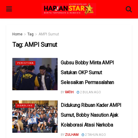
Home
Tag
AMPI Sumut
Tag:
AMPI Sumut
Gubsu Bobby Minta AMPI
PERISTIWA
Satukan OKP Sumut
Selesaikan Permasalahan
BY
RATIH
2 BULAN AGO
Didukung Ribuan Kader AMPI
HEADLINE
Sumut, Bobby Nasution Ajak
Kolaborasi Atasi Narkoba
BY
ZULHAM
2 TAHUN AGO