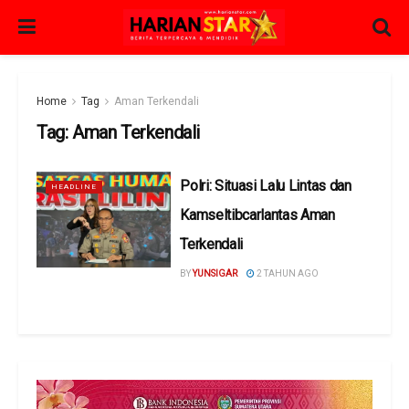
Home
Tag
Aman Terkendali
Tag:
Aman Terkendali
Polri: Situasi Lalu Lintas dan
HEADLINE
Kamseltibcarlantas Aman
Terkendali
BY
YUNSIGAR
2 TAHUN AGO