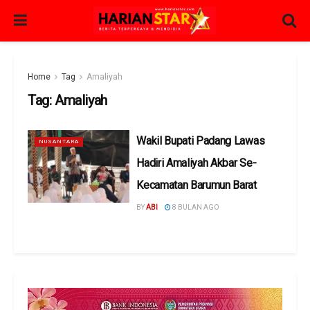
Home
Tag
Amaliyah
Tag:
Amaliyah
Wakil Bupati Padang Lawas
NUSANTARA
Hadiri Amaliyah Akbar Se-
Kecamatan Barumun Barat
BY
ABI
8 BULAN AGO