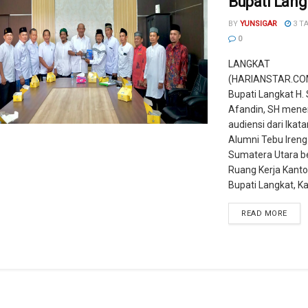
Bupati Lang
BY
YUNSIGAR
3 T
0
LANGKAT
(HARIANSTAR.COM)
Bupati Langkat H.
Afandin, SH mene
audiensi dari Ikat
Alumni Tebu Ireng
Sumatera Utara b
Ruang Kerja Kanto
Bupati Langkat, Kam
READ MORE