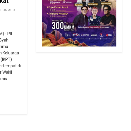
kat
AHUN AGO
 - Plt.
 Syah
rima
an Keluarga
 (IKPT)
ertempat di
r Wakil
is ...