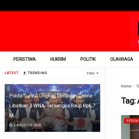
PERISTIWA
HUKRIM
POLITIK
OLAHRAGA
LATEST
TRENDING
Filter
Home
T
Polda Sumut Ungkap Penipuan Online
Tag:
Libatkan 3 WNA, Tersangka Raup Rp6,7
M
SEREM
6 AGUSTUS 2026