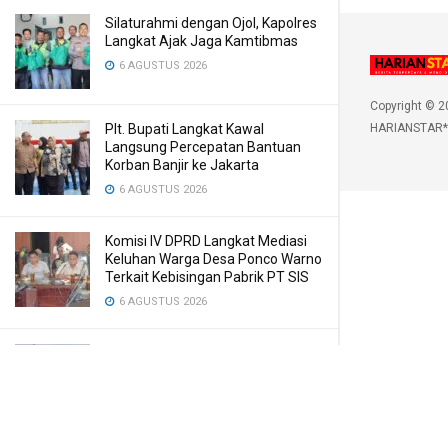
Silaturahmi dengan Ojol, Kapolres
Langkat Ajak Jaga Kamtibmas
6 AGUSTUS 2026
Copyright © 2
Plt. Bupati Langkat Kawal
HARIANSTAR*
Langsung Percepatan Bantuan
Korban Banjir ke Jakarta
6 AGUSTUS 2026
Komisi IV DPRD Langkat Mediasi
Keluhan Warga Desa Ponco Warno
Terkait Kebisingan Pabrik PT SIS
6 AGUSTUS 2026
Kasus Penebangan Kayu di Kuta
Pengkih, Walantara Minta APH
Tangkap Semua yang Terlibat
6 AGUSTUS 2026