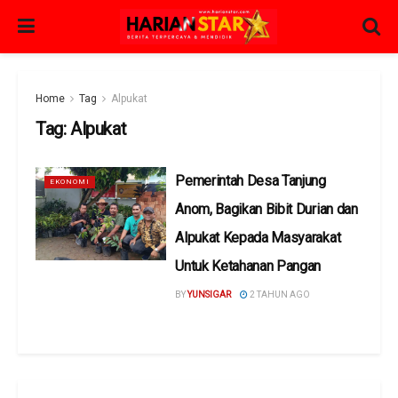
Home
Tag
Alpukat
Tag:
Alpukat
Pemerintah Desa Tanjung
EKONOMI
Anom, Bagikan Bibit Durian dan
Alpukat Kepada Masyarakat
Untuk Ketahanan Pangan
BY
YUNSIGAR
2 TAHUN AGO