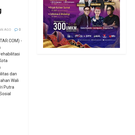
g
AN AGO
0
TAR.COM) -
n
ehabilitasi
Kota
a
litas dan
rahan Wali
ri Putra
Sosial