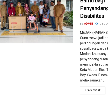
Bantu bagi
Penyandan
Disabilitas
BY
ADMIN
10 BUL
MEDAN (HARIANS
Guna mewujudka
perlindungan dan r
sosial bagi warga 
Medan, khususny
penyandang disabi
menindaklanjuti a
Kota Medan Rico T
Bayu Waas, Dinas 
melaksanakan ...
READ MORE