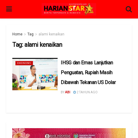
Home
Tag
alami kenaikan
Tag:
alami kenaikan
IHSG dan Emas Lanjutkan
EKONOMI
Penguatan, Rupiah Masih
Dibawah Tekanan US Dolar
BY
ABI
2 TAHUN AGO