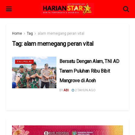
Home
Tag
alam memegang peran vital
Tag:
alam memegang peran vital
Bersatu Dengan Alam, TNI AD
TNI/POLRI
Tanam Puluhan Ribu Bibit
Mangrove di Aceh
BY
ABI
2 TAHUN AGO