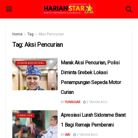
Home
Tag
Aksi Pencurian
Tag:
Aksi Pencurian
Marak Aksi Pencurian, Polisi
HUKUM&KRIMINAL
Diminta Grebek Lokasi
Penampungan Sepeda Motor
Curian
BY
YUNSIGAR
2 TAHUN AGO
Apresiasi Lurah Sidorame Barat
HEADLINE
1 Bagi Remaja Pemberani
BY
ABI
2 TAHUN AGO