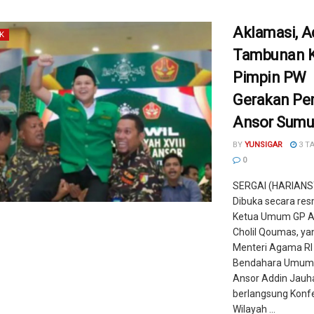
Aklamasi, A
K
Tambunan K
Pimpin PW
Gerakan P
Ansor Sumu
BY
YUNSIGAR
3 T
0
SERGAI (HARIANS
Dibuka secara res
Ketua Umum GP A
Cholil Qoumas, ya
Menteri Agama RI 
Bendahara Umum
Ansor Addin Jauh
berlangsung Konf
Wilayah ...