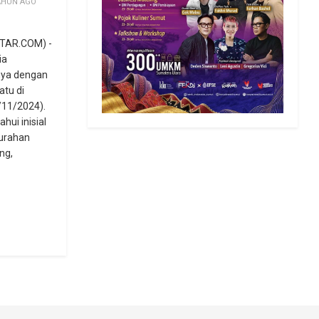
AHUN AGO
TAR.COM) -
ia
nya dengan
atu di
/11/2024).
ahui inisial
lurahan
ng,