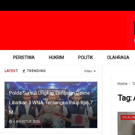
PERISTIWA
HUKRIM
POLITIK
OLAHRAGA
LATEST
TRENDING
Filter
Home
T
Polda Sumut Ungkap Penipuan Online
Tag:
Libatkan 3 WNA, Tersangka Raup Rp6,7
M
HUKUM
6 AGUSTUS 2026