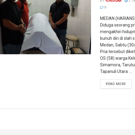
BY
YUNSIGAR
2 T
0
MEDAN (HARIANS
Diduga seorang pr
mengakhiri hidup
bunuh diri di slah s
Medan, Sabtu (30
Pria tersebut diket
OS (58) warga Ke
Simamora, Tarutu
Tapanuli Utara. ...
READ MORE