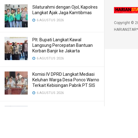
Silaturahmi dengan Ojol, Kapolres
Langkat Ajak Jaga Kamtibmas
6 AGUSTUS 2026
Copyright © 2
HARIANSTAR*
Plt. Bupati Langkat Kawal
Langsung Percepatan Bantuan
Korban Banjir ke Jakarta
6 AGUSTUS 2026
Komisi IV DPRD Langkat Mediasi
Keluhan Warga Desa Ponco Warno
Terkait Kebisingan Pabrik PT SIS
6 AGUSTUS 2026
Kasus Penebangan Kayu di Kuta
Pengkih, Walantara Minta APH
Tangkap Semua yang Terlibat
6 AGUSTUS 2026