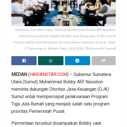
Gubernur Sumatera Utara (Sumut) Muhammad Bobby Afif Nasution
menerima audiensi Kepala Otoritas Jasa Keuangan (OJK) Sumut
Triyoga Laksito beserta jajaran di ruang kerja Gubernur Sumut, Jalan
P. Diponegoro, Medan, Rabu (3/6/2026). [Diskominfo Sumut]
MEDAN
(
HARIANSTAR.COM
) – Gubernur Sumatera
Utara (Sumut) Muhammad Bobby Afif Nasution
meminta dukungan Otoritas Jasa Keuangan (OJK)
Sumut untuk mempercepat pelaksanaan Program
Tiga Juta Rumah yang menjadi salah satu program
prioritas Pemerintah Pusat.
Permintaan tersebut disampaikan Bobby saat