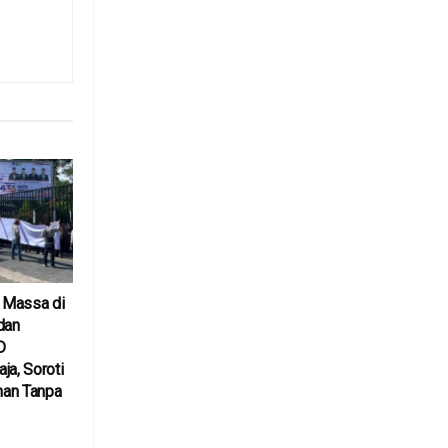
 Massa di
dan
D
ja, Soroti
nan Tanpa