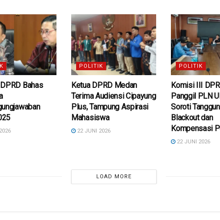
K
POLITIK
POLITIK
 DPRD Bahas
Ketua DPRD Medan
Komisi III DP
a
Terima Audiensi Cipayung
Panggil PLN 
gungjawaban
Plus, Tampung Aspirasi
Soroti Tanggu
025
Mahasiswa
Blackout dan
Kompensasi P
2026
22 JUNI 2026
22 JUNI 2026
LOAD MORE