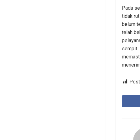
Pada se
tidak ru
belum t
telah b
pelayan
sempit. 
memasti
menerim
Post