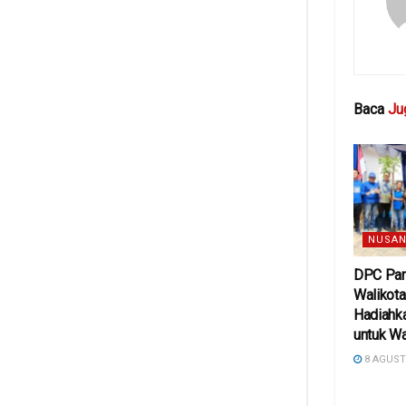
Baca
Ju
NUSAN
DPC Par
Walikota
Hadiahk
untuk W
8 AGUST