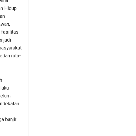
sama
an Hidup
an
awan,
asilitas
njadi
masyarakat
edan rata-
h
laku
belum
endekatan
a banjir