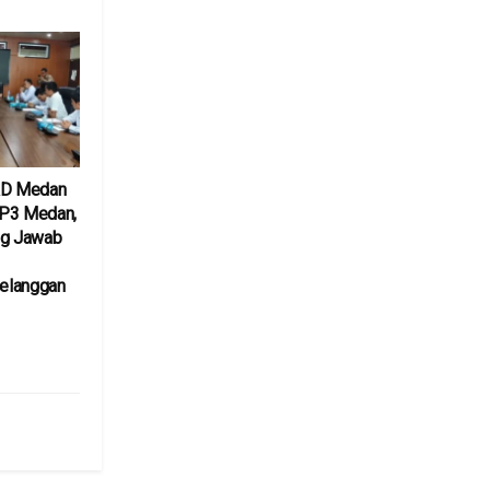
RD Medan
UP3 Medan,
ng Jawab
elanggan