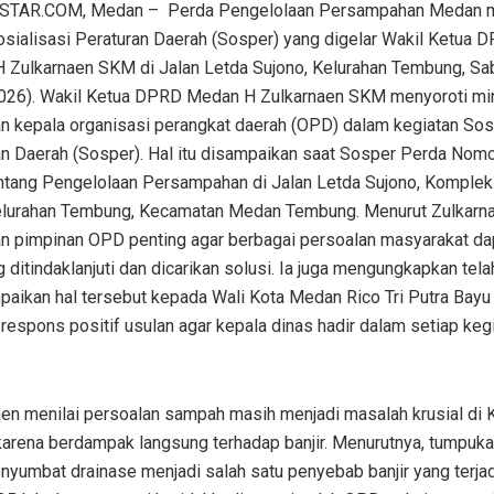
TAR.COM, Medan – Perda Pengelolaan Persampahan Medan m
osialisasi Peraturan Daerah (Sosper) yang digelar Wakil Ketua 
 Zulkarnaen SKM di Jalan Letda Sujono, Kelurahan Tembung, Sa
026). Wakil Ketua DPRD Medan H Zulkarnaen SKM menyoroti mi
n kepala organisasi perangkat daerah (OPD) dalam kegiatan Sosi
an Daerah (Sosper). Hal itu disampaikan saat Sosper Perda Nomo
ntang Pengelolaan Persampahan di Jalan Letda Sujono, Komple
Kelurahan Tembung, Kecamatan Medan Tembung. Menurut Zulkarna
an pimpinan OPD penting agar berbagai persoalan masyarakat da
 ditindaklanjuti dan dicarikan solusi. Ia juga mengungkapkan tela
aikan hal tersebut kepada Wali Kota Medan Rico Tri Putra Bay
espons positif usulan agar kepala dinas hadir dalam setiap keg
aen menilai persoalan sampah masih menjadi masalah krusial di 
arena berdampak langsung terhadap banjir. Menurutnya, tumpuk
yumbat drainase menjadi salah satu penyebab banjir yang terja