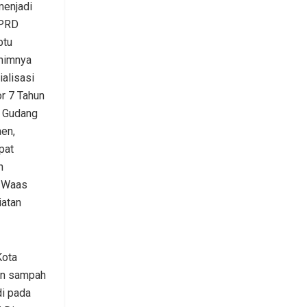
enjadi
DPRD
btu
nimnya
alisasi
r 7 Tahun
k Gudang
en,
pat
h
u Waas
iatan
Kota
an sampah
di pada