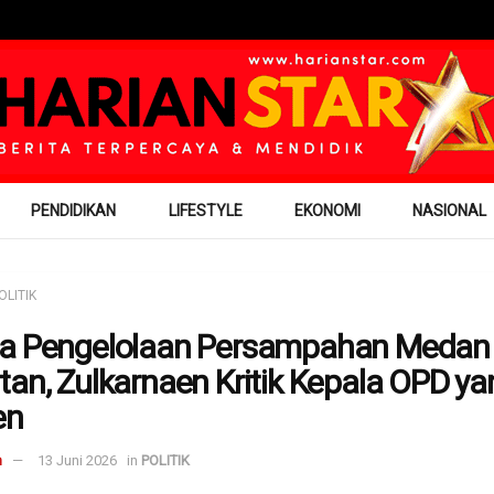
PENDIDIKAN
LIFESTYLE
EKONOMI
NASIONAL
OLITIK
a Pengelolaan Persampahan Medan 
tan, Zulkarnaen Kritik Kepala OPD ya
en
m
13 Juni 2026
in
POLITIK