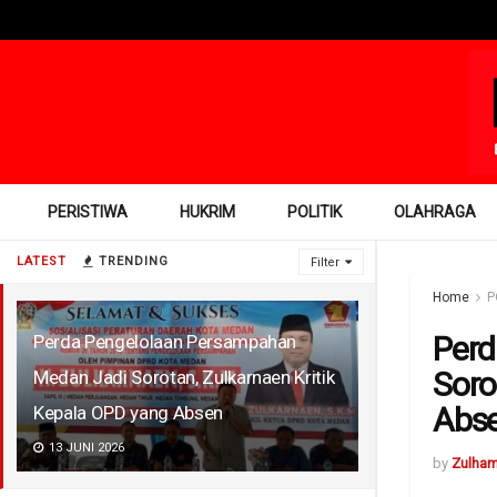
PERISTIWA
HUKRIM
POLITIK
OLAHRAGA
LATEST
TRENDING
Filter
Home
P
Perd
Perda Pengelolaan Persampahan
Soro
Medan Jadi Sorotan, Zulkarnaen Kritik
Abs
Kepala OPD yang Absen
13 JUNI 2026
by
Zulha