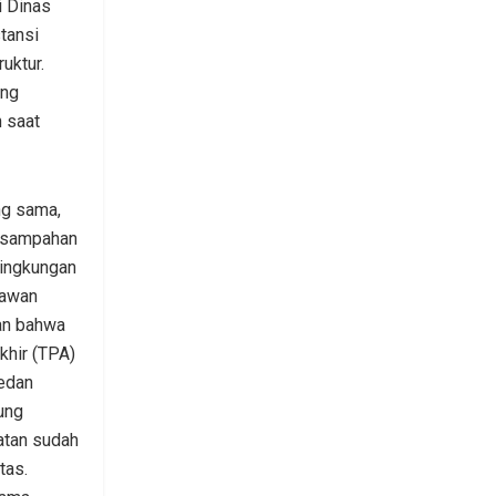
i Dinas
tansi
uktur.
ang
 saat
g sama,
rsampahan
ingkungan
nawan
an bahwa
hir (TPA)
edan
ung
atan sudah
tas.