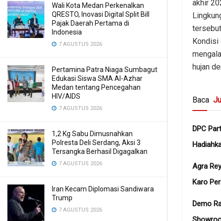
akhir 20
Wali Kota Medan Perkenalkan
QRESTO, Inovasi Digital Split Bill
Lingkun
Pajak Daerah Pertama di
tersebut
Indonesia
Kondisi 
7 AGUSTUS 2026
mengala
hujan de
Pertamina Patra Niaga Sumbagut
Edukasi Siswa SMA Al-Azhar
Medan tentang Pencegahan
HIV/AIDS
Baca
Ju
7 AGUSTUS 2026
DPC Part
1,2 Kg Sabu Dimusnahkan
Polresta Deli Serdang, Aksi 3
Hadiahk
Tersangka Berhasil Digagalkan
7 AGUSTUS 2026
Agra Rey
Karo Pe
Iran Kecam Diplomasi Sandiwara
Trump
Demo Ra
7 AGUSTUS 2026
Showroo