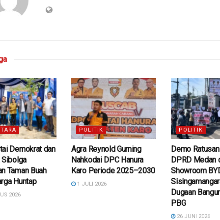
ga
TARA
POLITIK
POLITIK
tai Demokrat dan
Agra Reynold Gurning
Demo Ratusan
 Sibolga
Nahkodai DPC Hanura
DPRD Medan 
an Taman Buah
Karo Periode 2025–2030
Showroom BY
arga Huntap
Sisingamangara
1 JULI 2026
Dugaan Bangu
US 2026
PBG
26 JUNI 2026