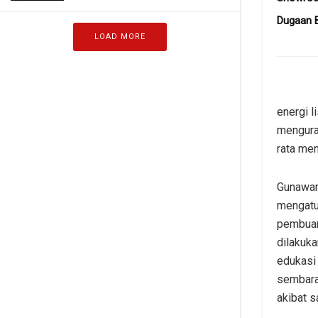
Dugaan 
LOAD MORE
energi l
mengura
rata men
Gunawan
mengatu
pembuan
dilakuk
edukasi
sembara
akibat s