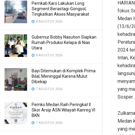
HARIANS
Pemkab Karo Lakukan Long
Segment Berastagi-Gongsol,
fokus S
Tingkatkan Akses Masyarakat
Medan H
8 AGUSTUS 2026
(13/6/2
kehadira
Gubernur Bobby Nasution Siapkan
Peratur
Rumah Produksi Kelapa di Nias
Utara
2024 te
8 AGUSTUS 2026
Intan, 
kehadir
Bayi Ditemukan di Komplek Prima
langsung
Bilal, Meninggal Karena Mulut
menyamp
Dibekap
yang mer
7 AGUSTUS 2026
Sosper.
Pemko Medan Raih Peringkat II
Skor Arsip ASN Wilayah Kanreg VI
Zulkarn
BKN
Medan k
7 AGUSTUS 2026
yang men