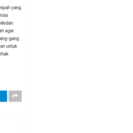
ampah yang
nilai
 Medan
ah agar
gang-gang
tan untuk
rhak