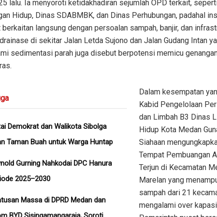
25 lalu. Ia menyoroti ketidakhadiran sejumlah OPD terkait, sepert
gan Hidup, Dinas SDABMBK, dan Dinas Perhubungan, padahal ins
 berkaitan langsung dengan persoalan sampah, banjir, dan infrastr
drainase di sekitar Jalan Letda Sujono dan Jalan Gudang Intan y
mi sedimentasi parah juga disebut berpotensi memicu genangan
ras.
Dalam kesempatan yan
ga
Kabid Pengelolaan Pe
dan Limbah B3 Dinas L
ai Demokrat dan Walikota Sibolga
Hidup Kota Medan Gu
an Taman Buah untuk Warga Huntap
Siahaan mengungkapk
Tempat Pembuangan Ak
nold Gurning Nahkodai DPC Hanura
Terjun di Kecamatan M
riode 2025–2030
Marelan yang menamp
sampah dari 21 kecam
tusan Massa di DPRD Medan dan
mengalami over kapasi
m BYD Sisingamangaraja, Soroti