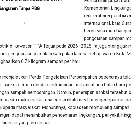
Pemerintah pusat ber
Kementerian Lingkung
Bangunan Tanpa PBG
dan lembaga pembiaya
internasional, kata Gun
berencana membangun f
pengolahan sampah me
istrik di kawasan TPA Terjun pada 2026–2028. Ia juga mengajak 
ngi penggunaan plastik sekali pakai karena setiap warga Kota M
ghasilkan 0,7 kilogram sampah per hari.
 menjelaskan Perda Pengelolaan Persampahan sebenarnya tela
r sanksi berupa denda dan kurungan maksimal tiga bulan bagi pe
gan sampah sembarangan. Namun, penerapan sanksi tersebut 
an secara maksimal karena pemerintah masih mengedepankan p
 kepada masyarakat. Menurutnya, kebiasaan membuang sampah
ngan dapat menimbulkan pencemaran lingkungan, penyakit, hingg
aluran air yang tersumbat.