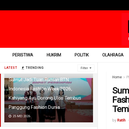
PERISTIWA
HUKRIM
POLITIK
OLAHRAGA
LATEST
TRENDING
Filter
Home
P
Sumut Jadi Tuan Rumah BTN
Sumu
Indonesia Fashion Week 2026,
Fash
Kahiyang Ayu Dorong Ulos Tembus
Temb
Panggung Fashion Dunia
25 MEI 2026
by
Ratih