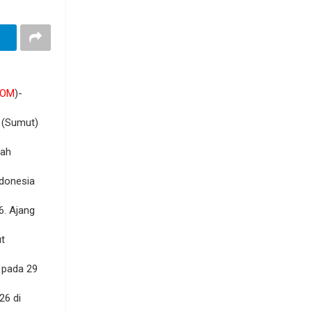
COM
)-
 (Sumut)
mah
donesia
6. Ajang
ut
 pada 29
26 di