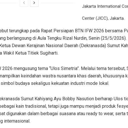
Jakarta International Co
Center (JICC), Jakarta.
sebut terungkap pada Rapat Persiapan BTN IFW 2026 bersama Pa
ng berlangsung di Aula Tengku Rizal Nurdin, Senin (25/5/2026).
i Ketua Dewan Kerajinan Nasional Daerah (Dekranasda) Sumut Ka
Wakil Ketua Titiek Sugiharti.
 2026 mengusung tema “Ulos Simetria”. Melalui tema tersebut,
nampilkan keindahan wastra nusantara khas daerah, khususnya ka
simbol budaya sekaligus kekuatan industri mode lokal.
ekranasda Sumut Kahiyang Ayu Bobby Nasution berharap Ulos ti
sebagai kain tradisional, tetapi juga mampu menjadi produk fes
at digunakan dalam berbagai suasana atau ready to wear, serta t
 internasional.