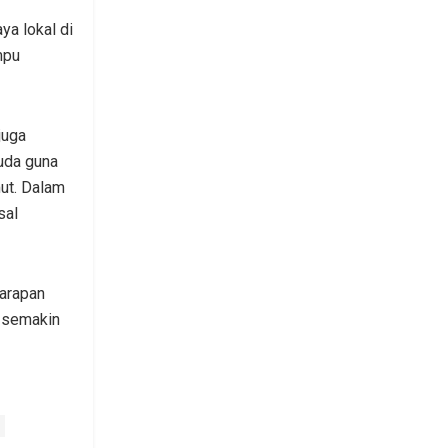
a lokal di
mpu
juga
uda guna
mut. Dalam
sal
harapan
 semakin