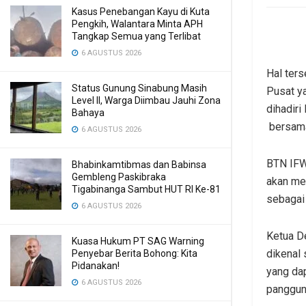
Kasus Penebangan Kayu di Kuta
Pengkih, Walantara Minta APH
Tangkap Semua yang Terlibat
6 AGUSTUS 2026
Hal ter
Status Gunung Sinabung Masih
Pusat ya
Level II, Warga Diimbau Jauhi Zona
dihadir
Bahaya
bersama 
6 AGUSTUS 2026
BTN IFW
Bhabinkamtibmas dan Babinsa
Gembleng Paskibraka
akan me
Tigabinanga Sambut HUT RI Ke-81
sebagai 
6 AGUSTUS 2026
Ketua D
Kuasa Hukum PT SAG Warning
dikenal 
Penyebar Berita Bohong: Kita
Pidanakan!
yang dap
6 AGUSTUS 2026
panggung