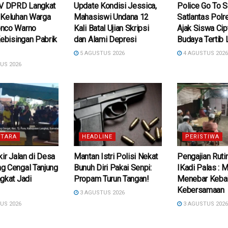
IV DPRD Langkat
Update Kondisi Jessica,
Police Go To S
 Keluhan Warga
Mahasiswi Undana 12
Satlantas Polr
nco Warno
Kali Batal Ujian Skripsi
Ajak Siswa Cip
Kebisingan Pabrik
dan Alami Depresi
Budaya Tertib 
5 AGUSTUS 2026
4 AGUSTUS 202
US 2026
TARA
HEADLINE
PERISTIWA
kir Jalan di Desa
Mantan Istri Polisi Nekat
Pengajian Ruti
g Cengal Tanjung
Bunuh Diri Pakai Senpi:
IKadi Palas :
gkat Jadi
Propam Turun Tangan!
Menebar Kebai
Kebersamaan
3 AGUSTUS 2026
US 2026
3 AGUSTUS 202