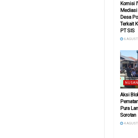
Komisi 
Mediasi
Desa Po
Terkait 
PT SIS
6 AGUST
NUSAN
Aksi Blo
Pematan
Pura Lan
Sorotan
4 AGUST