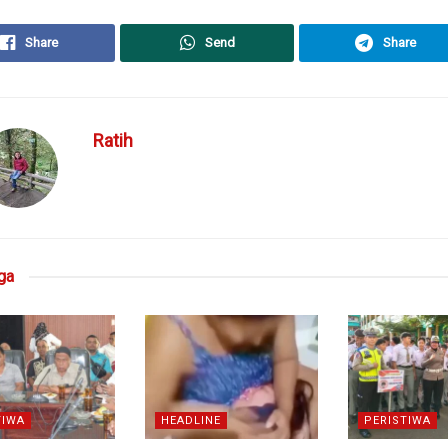
Share
Send
Share
Ratih
ga
TIWA
HEADLINE
PERISTIWA