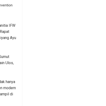
nvention
nitia IFW
 Rapat
hiyang Ayu
 Sumut
in Ulos,
dak hanya
yen modern
ampil di