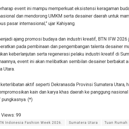
erharap event ini mampu memperkuat eksistensi keragaman buday
nasional dan mendorong UMKM serta desainer daerah untuk ma
 pasar internasional,” ujar Kahiyang.
enjadi ajang promosi budaya dan industri kreatif, BTN IFW 2026 
beratkan pada pembinaan dan pengembangan talenta desainer m
an keberlanjutan serta regenerasi pelaku industri kreatif di Su
aannya, event ini akan melibatkan sembilan desainer berbakat a
a Utara.
 keterlibatan aktif seperti Dekranasda Provinsi Sumatera Utara, 
empromosikan kain dan karya khas daerah ke panggung nasional
” pungkasnya. (*)
 Views:
99
TN Indonesia Fashion Week 2026.
Sumatera Utara
Tuan Rumah