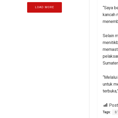
“Saya b
LOAD MORE
kancah 
menembus
Selain m
menitik
memastik
pelaksan
Sumater
“Melalui
untuk m
terbuka,
Post
Tags:
B