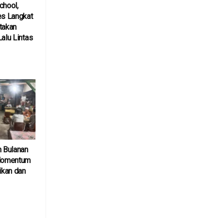
chool,
es Langkat
takan
Lalu Lintas
6
n Bulanan
 Momentum
kan dan
6