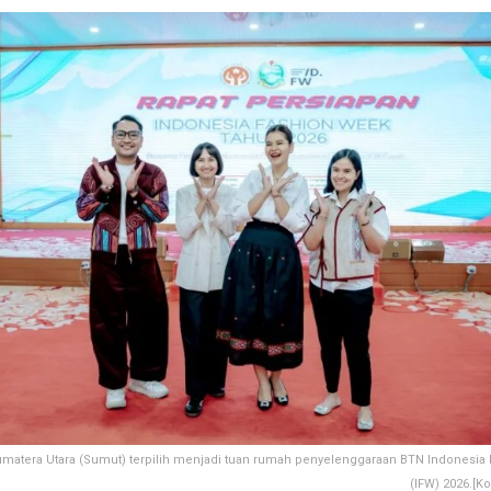
umatera Utara (Sumut) terpilih menjadi tuan rumah penyelenggaraan BTN Indonesia
(IFW) 2026.[K