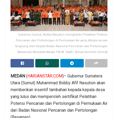
Gubernur Sumut, Bobby Nasution menghadiri Pelatihan Potensi
Pencarian dan Pertolongan di Permukaan Air yang dibuka secara
langsung oleh Kepala Badan Nasional Pencarian dan Pertolongan
(Basarnas) Marsekal Madya TNI M. Syafi'i. [Dinas Kominfo Sumut]
MEDAN
(
HARIANSTAR.COM
)– Gubernur Sumatera
Utara (Sumut) Muhammad Bobby Afif Nasution akan
memberikan insentif tambahan kepada kepala desa
yang lulus dan memperoleh sertifikat Pelatihan
Potensi Pencarian dan Pertolongan di Permukaan Air
dari Badan Nasional Pencarian dan Pertolongan
(Basarnas).