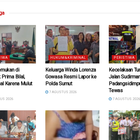
ga
TIWA
HUKUM&KRIMINAL
PERISTIWA
emukan di
Keluarga Winda Lorenza
Kecelakaan Tun
Prima Bilal,
Gowasa Resmi Lapor ke
Jalan Sudirma
al Karena Mulut
Polda Sumut
Padangsidimpu
Tewas
7 AGUSTUS 2026
US 2026
7 AGUSTUS 202