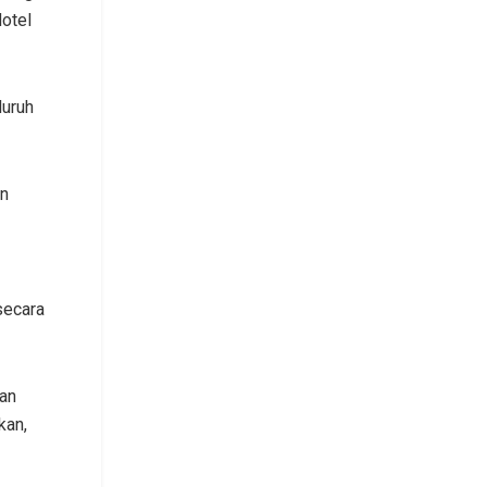
otel
luruh
an
secara
kan
kan,