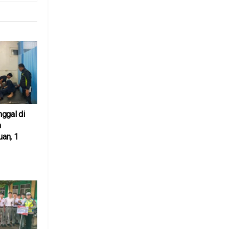
ggal di
n
an, 1
6