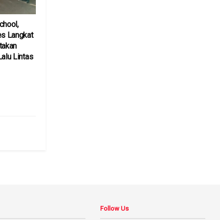
chool,
es Langkat
takan
Lalu Lintas
6
Follow Us