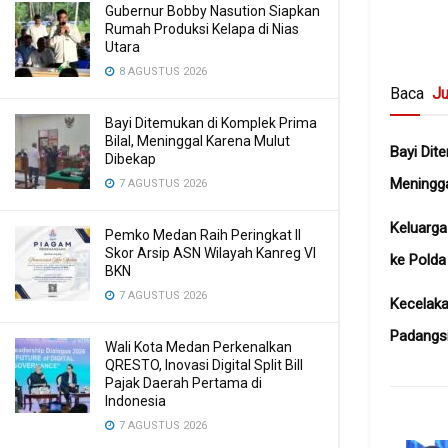
Gubernur Bobby Nasution Siapkan
Rumah Produksi Kelapa di Nias
Utara
8 AGUSTUS 2026
Baca
Ju
Bayi Ditemukan di Komplek Prima
Bilal, Meninggal Karena Mulut
Bayi Dit
Dibekap
Meningga
7 AGUSTUS 2026
Keluarg
Pemko Medan Raih Peringkat II
Skor Arsip ASN Wilayah Kanreg VI
ke Pold
BKN
7 AGUSTUS 2026
Kecelaka
Padangs
Wali Kota Medan Perkenalkan
QRESTO, Inovasi Digital Split Bill
Pajak Daerah Pertama di
Indonesia
7 AGUSTUS 2026