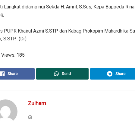
ati Langkat didampingi Sekda H. Amril, S.Sos, Kepa Bappeda Rin
ng,
dis PUPR Khairul Azmi S.STP dan Kabag Prokopim Mahardhika Sa
, S.STP. (Dr)
 Views:
185
Share
Send
Share
Zulham