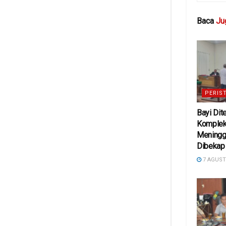
Baca
Ju
PERIS
Bayi Dit
Komplek 
Meningg
Dibekap
7 AGUST