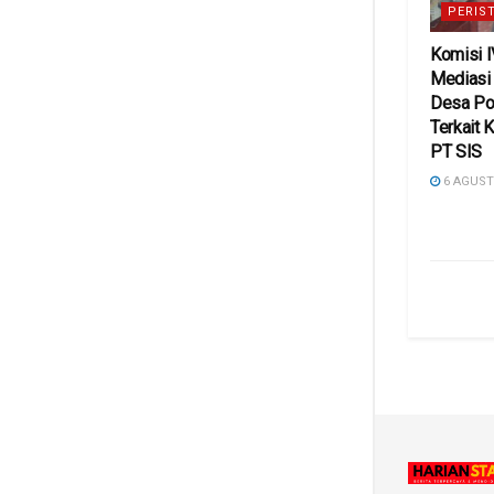
PERIS
Komisi 
Mediasi
Desa Po
Terkait 
PT SIS
6 AGUST