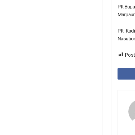
Plt.Bup
Marpau
Plt. Ka
Nasution
Post