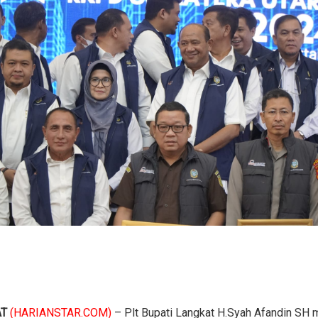
AT
(HARIANSTAR.COM)
– Plt Bupati Langkat H.Syah Afandin SH 