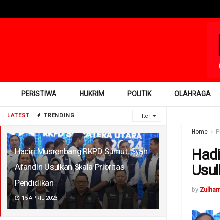
PERISTIWA
HUKRIM
POLITIK
OLAHRAGA
LATEST
TRENDING
Filter
Home
P
Hadi
Hadiri Musrenbang RKPD Sumut, Syah
Usul
Afandin Usulkan Skala Prioritas
Pendidikan
by
Zulha
15 APRIL 2023