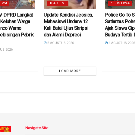
TIWA
HEADLINE
PERISTIWA
IV DPRD Langkat
Update Kondisi Jessica,
Police Go To S
 Keluhan Warga
Mahasiswi Undana 12
Satlantas Polr
nco Warno
Kali Batal Ujian Skripsi
Ajak Siswa Cip
Kebisingan Pabrik
dan Alami Depresi
Budaya Tertib 
5 AGUSTUS 2026
4 AGUSTUS 202
US 2026
LOAD MORE
Navigate Site