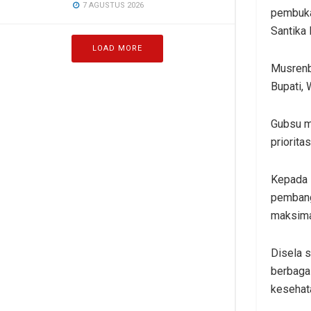
7 AGUSTUS 2026
pembuka
Santika
LOAD MORE
Musrenb
Bupati, 
Gubsu m
priorit
Kepada 
pembang
maksima
Disela s
berbagai
kesehat