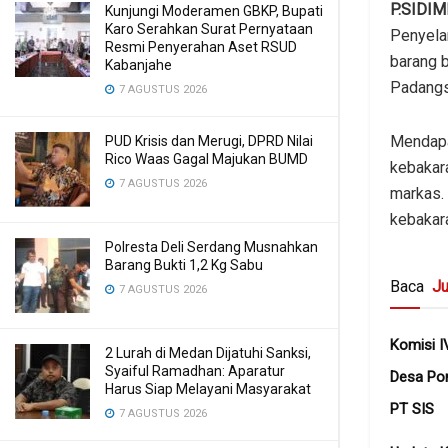
P.SIDI
Kunjungi Moderamen GBKP, Bupati
Karo Serahkan Surat Pernyataan
Penyela
Resmi Penyerahan Aset RSUD
barang 
Kabanjahe
Padangs
7 AGUSTUS 2026
Mendapa
PUD Krisis dan Merugi, DPRD Nilai
Rico Waas Gagal Majukan BUMD
kebakara
7 AGUSTUS 2026
markas.
kebakar
Polresta Deli Serdang Musnahkan
Barang Bukti 1,2 Kg Sabu
Baca
Ju
7 AGUSTUS 2026
Komisi I
2 Lurah di Medan Dijatuhi Sanksi,
Syaiful Ramadhan: Aparatur
Desa Pon
Harus Siap Melayani Masyarakat
PT SIS
7 AGUSTUS 2026