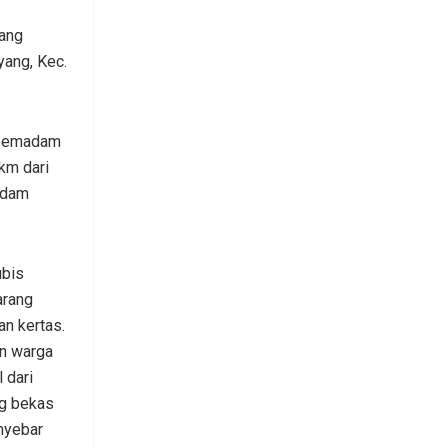
ang
yang, Kec.
m pemadam
km dari
adam
ubis
arang
n kertas.
n warga
 dari
ng bekas
nyebar