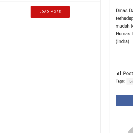
Dinas D
LOAD MORE
terhada
mudah te
Humas D
(Indra)
Post
Tags:
B