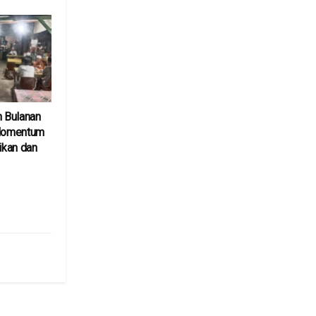
n Bulanan
 Momentum
kan dan
6