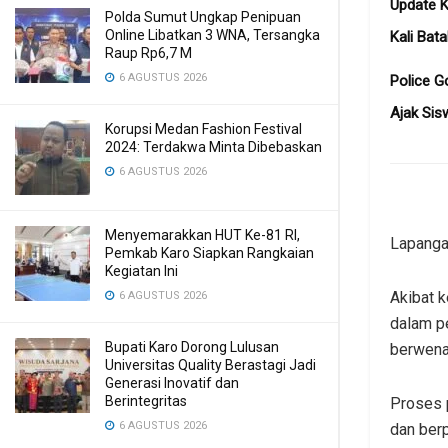
Update K
Polda Sumut Ungkap Penipuan
Online Libatkan 3 WNA, Tersangka
Kali Bata
Raup Rp6,7 M
6 AGUSTUS 2026
Police G
Ajak Sis
Korupsi Medan Fashion Festival
2024: Terdakwa Minta Dibebaskan
6 AGUSTUS 2026
Menyemarakkan HUT Ke-81 RI,
Lapanga
Pemkab Karo Siapkan Rangkaian
Kegiatan Ini
Akibat k
6 AGUSTUS 2026
dalam p
Bupati Karo Dorong Lulusan
berwena
Universitas Quality Berastagi Jadi
Generasi Inovatif dan
Berintegritas
Proses 
6 AGUSTUS 2026
dan berp