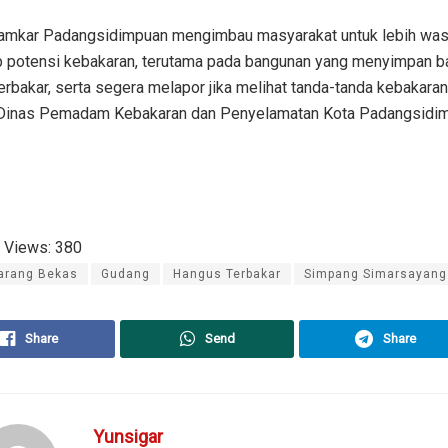
amkar Padangsidimpuan mengimbau masyarakat untuk lebih wa
p potensi kebakaran, terutama pada bangunan yang menyimpan b
rbakar, serta segera melapor jika melihat tanda-tanda kebakaran
inas Pemadam Kebakaran dan Penyelamatan Kota Padangsidi
 Views:
380
arang Bekas
Gudang
Hangus Terbakar
Simpang Simarsayang
Share
Send
Share
Yunsigar