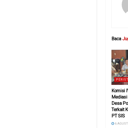
Baca
Ju
PERIS
Komisi 
Mediasi
Desa Po
Terkait 
PT SIS
6 AGUST