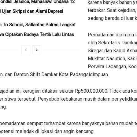
ondisi Jessica, Mahasiswi Undana 12
karena banyak bahan 
terbakar. Saat kejadian,
l Ujian Skripsi dan Alami Depresi
sedang berada di luar k
o To School, Satlantas Polres Langkat
wa Ciptakan Budaya Tertib Lalu Lintas
Pemadaman dipimpin 
oleh Sekretaris Damkar
Siregar dan Kabid Asha
Mukhtar Nasution, Kasi
Perwira Lapangan, Koo
n, dan Danton Shift Damkar Kota Padangsidimpuan.
ejadian ini, kerugian ditaksir sekitar Rp500.000.000. Tidak ada ko
eristiwa tersebut. Penyebab kebakaran masih dalam penyelidika
ng.
pemadaman sempat terhambat karena banyaknya bahan mudah t
otensi meledak di lokasi dan angin kencang.