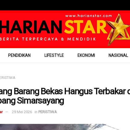
PENDIDIKAN
LIFESTYLE
EKONOMI
NASIONAL
ERISTIWA
ng Barang Bekas Hangus Terbakar d
pang Simarsayang
ar
29 Mei 2026
in
PERISTIWA