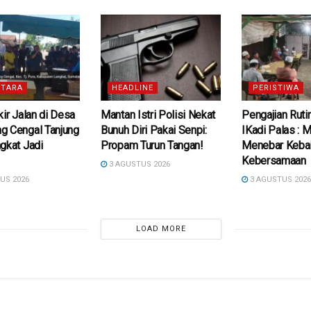
TARA
HEADLINE
PERISTIWA
kir Jalan di Desa
Mantan Istri Polisi Nekat
Pengajian Ruti
g Cengal Tanjung
Bunuh Diri Pakai Senpi:
IKadi Palas :
gkat Jadi
Propam Turun Tangan!
Menebar Kebai
Kebersamaan
3 AGUSTUS 2026
US 2026
3 AGUSTUS 202
LOAD MORE