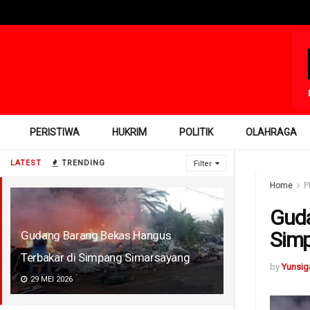
PERISTIWA
HUKRIM
POLITIK
OLAHRAGA
LATEST
TRENDING
Filter
Home
P
Guda
Sim
Gudang Barang Bekas Hangus
Terbakar di Simpang Simarsayang
by
Yunsig
29 MEI 2026