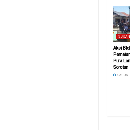
NUSAN
Aksi Blo
Pematan
Pura Lan
Sorotan
4 AGUST