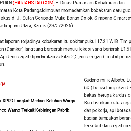
MPUAN
(HARIANSTAR.COM)
– Dinas Pemadam Kebakaran dan
matan Kota Padangsidimpuan memadamkan kebakaran satu gud
bekas di Jl. Sutan Soripada Mulia Bonan Dolok, Simpang Simarsa
idimpuan Utara, Kamis (28/5/2026).
t laporan terjadinya kebakaran itu sekitar pukul 17.21 WIB. Ti
n (Damkar) langsung bergerak menuju lokasi yang berjarak ±1,5 
 Api baru dapat dipadamkan sekitar 3,5 jam dengan 6 mobil pem
an.
Gudang milik Albatru L
ga
(45) berisi tumpukan b
bekas berupa kardus da
V DPRD Langkat Mediasi Keluhan Warga
Berdasarkan keteranga
co Warno Terkait Kebisingan Pabrik
dan pekerja, api berasal
bagian tumpukan bara
tersebut dan cepat me