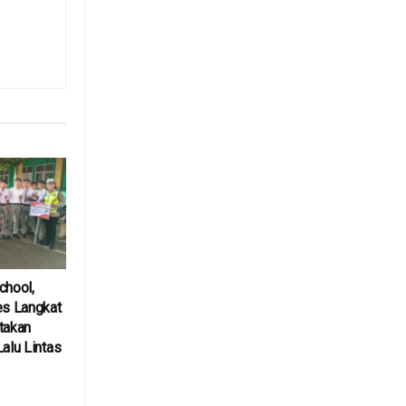
chool,
es Langkat
takan
Lalu Lintas
6