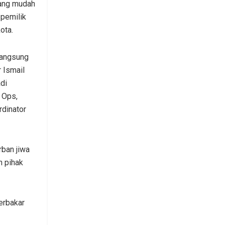
yang mudah
 pemilik
ota.
langsung
 Ismail
di
 Ops,
rdinator
rban jiwa
n pihak
erbakar