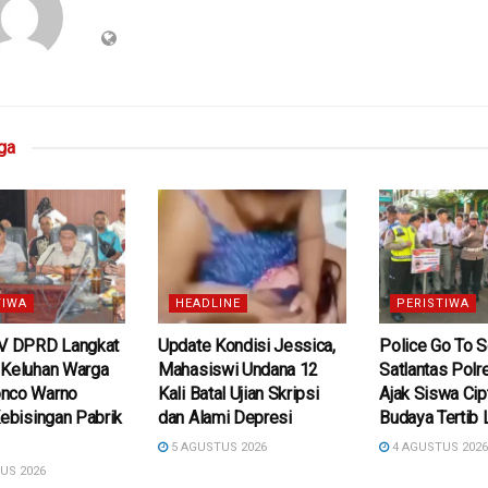
ga
TIWA
HEADLINE
PERISTIWA
IV DPRD Langkat
Update Kondisi Jessica,
Police Go To S
 Keluhan Warga
Mahasiswi Undana 12
Satlantas Polr
nco Warno
Kali Batal Ujian Skripsi
Ajak Siswa Cip
Kebisingan Pabrik
dan Alami Depresi
Budaya Tertib 
5 AGUSTUS 2026
4 AGUSTUS 202
US 2026