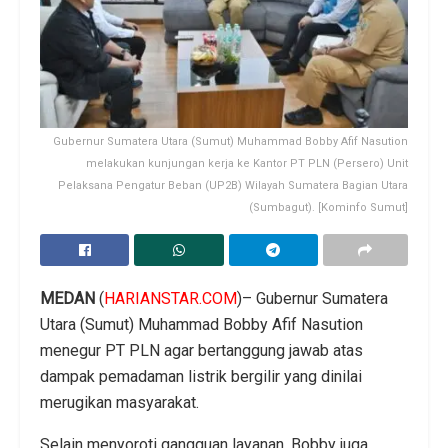
Gubernur Sumatera Utara (Sumut) Muhammad Bobby Afif Nasution
melakukan kunjungan kerja ke Kantor PT PLN (Persero) Unit
Pelaksana Pengatur Beban (UP2B) Wilayah Sumatera Bagian Utara
(Sumbagut). [Kominfo Sumut]
MEDAN
(
HARIANSTAR.COM
)– Gubernur Sumatera
Utara (Sumut) Muhammad Bobby Afif Nasution
menegur PT PLN agar bertanggung jawab atas
dampak pemadaman listrik bergilir yang dinilai
merugikan masyarakat.
Selain menyoroti gangguan layanan, Bobby juga