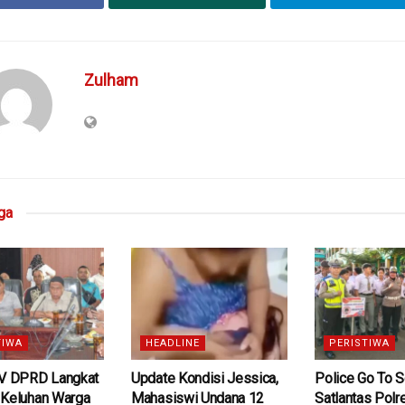
Zulham
ga
TIWA
HEADLINE
PERISTIWA
IV DPRD Langkat
Update Kondisi Jessica,
Police Go To S
 Keluhan Warga
Mahasiswi Undana 12
Satlantas Polr