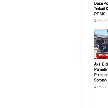
Desa Po
Terkait 
PT SIS
6 AGUST
NUSAN
Aksi Blo
Pematan
Pura Lan
Sorotan
4 AGUST