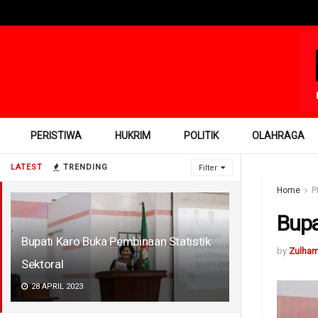
PERISTIWA
HUKRIM
POLITIK
OLAHRAGA
LATEST
TRENDING
Filter
Home
P
Bupa
Bupati Karo Buka Pembinaan Statistik
by
Zulha
Sektoral
28 APRIL 2023