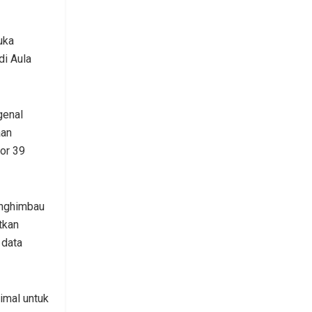
uka
di Aula
genal
aan
or 39
enghimbau
tkan
 data
imal untuk