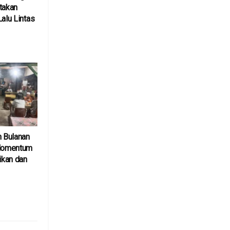
takan
Lalu Lintas
6
n Bulanan
 Momentum
kan dan
6