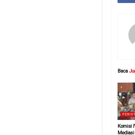
Baca
Ju
PERIS
Komisi 
Mediasi