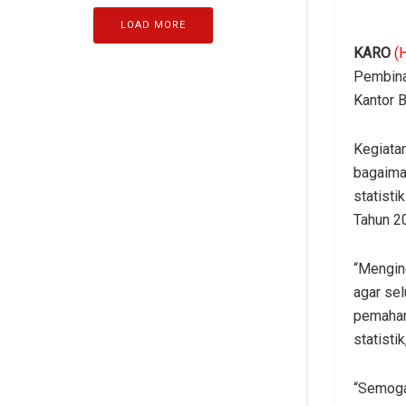
LOAD MORE
KARO
(
Pembinaa
Kantor 
Kegiata
bagaima
statisti
Tahun 2
“Mengin
agar sel
pemaham
statisti
“Semoga 