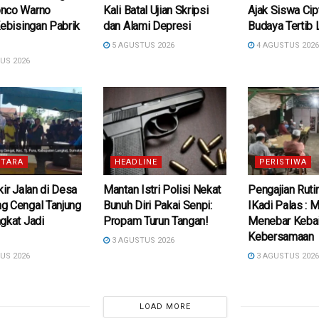
nco Warno
Kali Batal Ujian Skripsi
Ajak Siswa Cip
Kebisingan Pabrik
dan Alami Depresi
Budaya Tertib 
5 AGUSTUS 2026
4 AGUSTUS 202
US 2026
TARA
HEADLINE
PERISTIWA
kir Jalan di Desa
Mantan Istri Polisi Nekat
Pengajian Ruti
g Cengal Tanjung
Bunuh Diri Pakai Senpi:
IKadi Palas :
gkat Jadi
Propam Turun Tangan!
Menebar Kebai
Kebersamaan
3 AGUSTUS 2026
US 2026
3 AGUSTUS 202
LOAD MORE