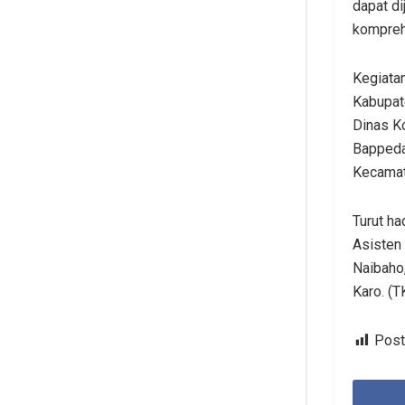
dapat d
komprehe
Kegiatan
Kabupate
Dinas Ko
Bappeda
Kecama
Turut ha
Asisten 
Naibaho
Karo. (T
Post