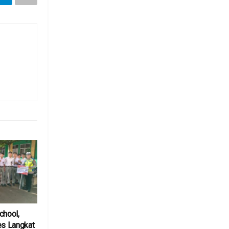
chool,
es Langkat