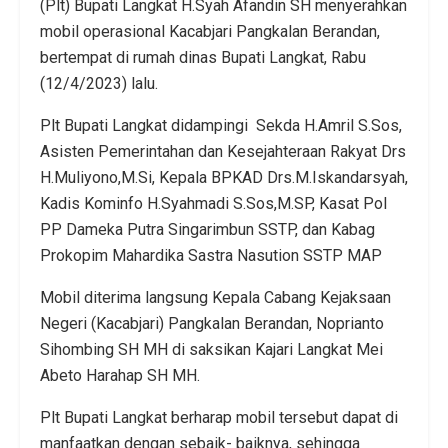
(Plt) Bupati Langkat H.Syah Afandin SH menyerahkan
mobil operasional Kacabjari Pangkalan Berandan,
bertempat di rumah dinas Bupati Langkat, Rabu
(12/4/2023) lalu.
Plt Bupati Langkat didampingi Sekda H.Amril S.Sos,
Asisten Pemerintahan dan Kesejahteraan Rakyat Drs
H.Muliyono,M.Si, Kepala BPKAD Drs.M.Iskandarsyah,
Kadis Kominfo H.Syahmadi S.Sos,M.SP, Kasat Pol
PP Dameka Putra Singarimbun SSTP, dan Kabag
Prokopim Mahardika Sastra Nasution SSTP MAP
Mobil diterima langsung Kepala Cabang Kejaksaan
Negeri (Kacabjari) Pangkalan Berandan, Noprianto
Sihombing SH MH di saksikan Kajari Langkat Mei
Abeto Harahap SH MH.
Plt Bupati Langkat berharap mobil tersebut dapat di
manfaatkan dengan sebaik- baiknya, sehingga