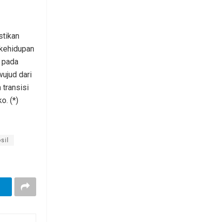
stikan
 kehidupan
, pada
ujud dari
 transisi
o. (*)
sil