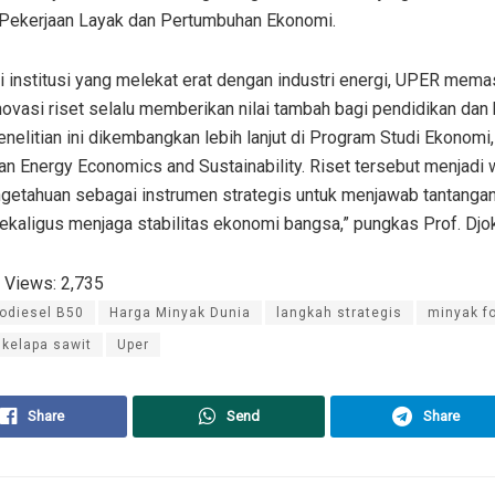
 Pekerjaan Layak dan Pertumbuhan Ekonomi.
 institusi yang melekat erat dengan industri energi, UPER mema
novasi riset selalu memberikan nilai tambah bagi pendidikan dan
enelitian ini dikembangkan lebih lanjut di Program Studi Ekonomi
n Energy Economics and Sustainability. Riset tersebut menjadi w
getahuan sebagai instrumen strategis untuk menjawab tantangan
ekaligus menjaga stabilitas ekonomi bangsa,” pungkas Prof. Djok
 Views:
2,735
iodiesel B50
Harga Minyak Dunia
langkah strategis
minyak fo
 kelapa sawit
Uper
Share
Send
Share