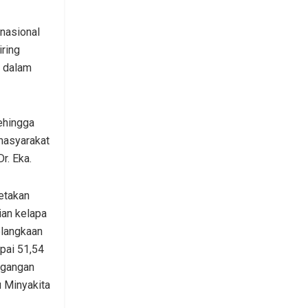
nasional
iring
n dalam
sehingga
 masyarakat
r. Eka.
metakan
ian kelapa
elangkaan
pai 51,54
agangan
 Minyakita