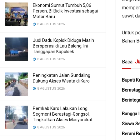
Ekonomi Sumut Tumbuh 5,06
memperc
Persen, BI Bidik Investasi sebagai
sawit da
Motor Baru
8 AGUSTUS 2026
Untuk p
Bahan Ba
Judi Dadu Kopiok Diduga Masih
Beroperasi di Lau Baleng, Ini
Tanggapan Kapolsek
8 AGUSTUS 2026
Baca
Ju
Peningkatan Jalan Gundaling
Bupati K
Dukung Akses Wisata di Karo
8 AGUSTUS 2026
Berastag
Berintegr
Pemkab Karo Lakukan Long
Bangga 
Segment Berastagi-Gongsol,
Tingkatkan Akses Masyarakat
Siswa Se
8 AGUSTUS 2026
Berani B