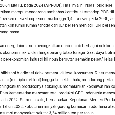
20,64 juta KL pada 2024 (APROBI). Hasilnya, hilirisasi biodiesel
ksikan mampu mendorong tambahan kontribusi terhadap PDB riil 
7 persen di awal implementasi hingga 1,45 persen pada 2030, se
atan konsumsi rumah tangga dari 0,7 persen menjadi 1,04 perse
 yang sama.
an energi biodiesel meningkatkan efisiensi di berbagai sektor 
as ekonomi makro dan harga barang tetap terjaga. Saat daya beli
da perekonomian industri hilir pun berputar semakin pesat,” jelas D
ilirisasi biodiesel tidak berhenti di level konsumen. Riset me
antai (multiplier effect) hingga ke sektor hulu, mendorong pertan
eningkatkan produksinya sekaligus mematahkan kekhawatiran k
 Data kementerian mencatat total produksi CPO Indonesia menca
n pada 2022. Sementara itu, berdasarkan Keputusan Menteri Perd
8 Tahun 2022, kebutuhan minyak goreng kemasan sederhana atau
nsumsi masyarakat sekitar 3,24 million ton per tahun.