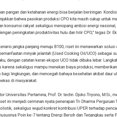
an pangan dan ketahanan energi bisa berjalan beriringan. Kondis
unjukkan bahwa pasokan produksi CPO kita masih cukup untuk 
an konsumsi rakyat sekaligus menopang ambisi energi nasional,
 dengan peningkatan produktivitas hulu dan hilir CPO,” tegas Dr. Ek
enario jangka panjang menuju B100, riset ini menawarkan solusi a
 pemanfaatan minyak jelantah (Used Cooking Oil/UCO) sebagai su
ku, dengan catatan keran ekspor UCO tidak dibuka lebar. Langkah 
is karena sekaligus mampu menekan biaya produksi, memberikan
s bagi lingkungan, dan mencegah bahaya kesehatan akibat daur u
bekas di masyarakat.
tor Universitas Pertamina, Prof. Dr. techn. Djoko Triyono, M.Si.,
set ini menjadi cerminan nyata penerapan Tri Dharma Perguruan 
olistik, sekaligus wujud konkret kontribusi UPER terhadap penc
ususnya Poin ke-7 tentang Energi Bersih dan Terjangkau serta 