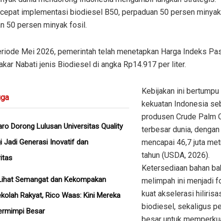
epat implementasi biodiesel B50, perpaduan 50 persen minyak
n 50 persen minyak fosil.
eriode Mei 2026, pemerintah telah menetapkan Harga Indeks Pas
kar Nabati jenis Biodiesel di angka Rp14.917 per liter.
Kebijakan ini bertumpu
ga
kekuatan Indonesia se
produsen Crude Palm O
aro Dorong Lulusan Universitas Quality
terbesar dunia, dengan
i Jadi Generasi Inovatif dan
mencapai 46,7 juta metr
tahun (USDA, 2026).
itas
Ketersediaan bahan ba
Lihat Semangat dan Kekompakan
melimpah ini menjadi f
kuat akselerasi hilirisa
kolah Rakyat, Rico Waas: Kini Mereka
biodiesel, sekaligus p
ermimpi Besar
besar untuk memperku