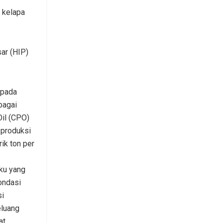
 kelapa
ar (HIP)
 pada
bagai
il (CPO)
 produksi
ik ton per
ku yang
ondasi
si
eluang
at