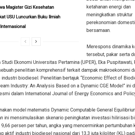
ketahanan energi dan
a Magister Gizi Kesehatan
meningkatkan struktur
at USU Luncurkan Buku Ilmiah
perekonomian domesti
 Internasional
bersamaan.
Merespons dinamika k
tersebut, pakar serta 
Studi Ekonomi Universitas Pertamina (UPER), Eka Puspitawati, P
 sebuah penelitian komprehensif terkait dampak makroekonomi da
si industri biodiesel. Penelitian bertajuk “Economic Effect of Biod
eam Industry: An Analysis Based on a Dynamic CGE Model” ini di
esmi dalam International Journal of Energy Economics and Policy
akan model matematis Dynamic Computable General Equilibrium
an ini mensimulasikan skenario peningkatan investasi hilirisasi b
 9,66 persen per tahun, angka yang mencerminkan pertumbuhan 
g aktif industri biodiesel nasional dari 13,3 juta kiloliter (KL) pa