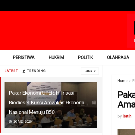
PERISTIWA
HUKRIM
POLITIK
OLAHRAGA
LATEST
TRENDING
Filter
Home
P
Paka
Pakar Ekonomi UPER: Hilirisasi
Aman
Biodiesel Kunci Amankan Ekonomi
Nasional Menuju B50
by
Ratih
20 MEI 2026