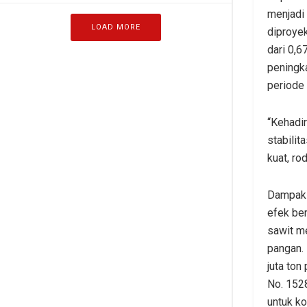
menjadi 
LOAD MORE
diproye
dari 0,6
peningk
periode
“Kehadir
stabilit
kuat, ro
Dampak h
efek ber
sawit m
pangan.
juta to
No. 152
untuk ko