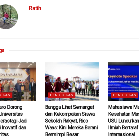
Ratih
ga
DIKAN
PENDIDIKAN
PENDIDIKAN
aro Dorong
Bangga Lihat Semangat
Mahasiswa Mag
Universitas
dan Kekompakan Siswa
Kesehatan Mas
Berastagi Jadi
Sekolah Rakyat, Rico
USU Luncurkan
 Inovatif dan
Waas: Kini Mereka Berani
Ilmiah Bertaraf
ritas
Bermimpi Besar
Internasional