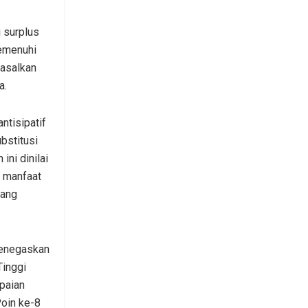
i surplus
memenuhi
 asalkan
a.
ntisipatif
bstitusi
ini dinilai
 manfaat
lang
 menegaskan
Tinggi
apaian
Poin ke-8