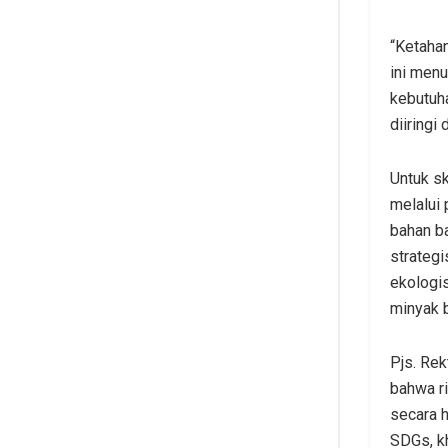
“Ketahan
ini men
kebutuh
diiringi
Untuk sk
melalui
bahan ba
strateg
ekologi
minyak 
Pjs. Rek
bahwa ri
secara h
SDGs, kh