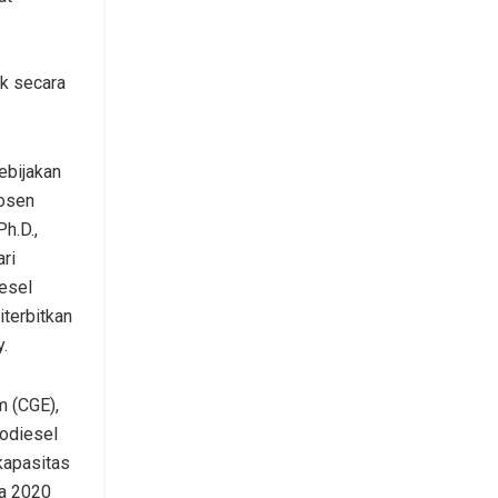
k secara
ebijakan
dosen
h.D.,
ri
iesel
terbitkan
.
 (CGE),
iodiesel
kapasitas
da 2020