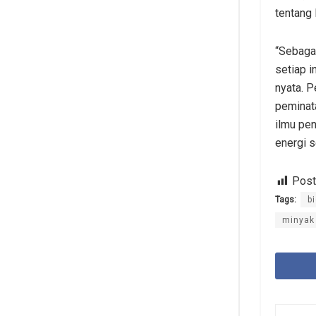
tentang
“Sebagai
setiap i
nyata. P
peminata
ilmu pen
energi s
Post
Tags:
b
minyak