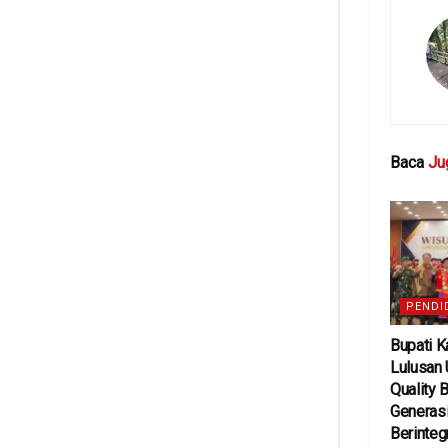
Baca
Ju
PENDI
Bupati K
Lulusan 
Quality 
Generasi
Berinteg