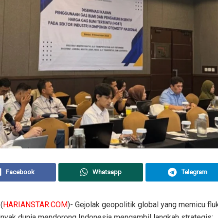
Facebook
Whatsapp
Telegram
(
HARIANSTAR.COM
)- Gejolak geopolitik global yang memicu flu
inyak dunia mendorong Indonesia mengambil langkah strategis: