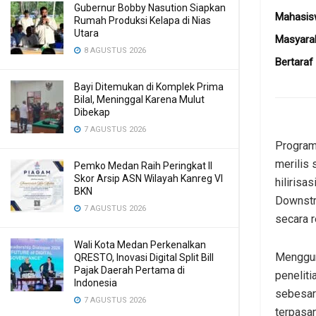
Gubernur Bobby Nasution Siapkan
Mahasisw
Rumah Produksi Kelapa di Nias
Utara
Masyarak
8 AGUSTUS 2026
Bertaraf
Bayi Ditemukan di Komplek Prima
Bilal, Meninggal Karena Mulut
Dibekap
7 AGUSTUS 2026
Program 
merilis
Pemko Medan Raih Peringkat II
Skor Arsip ASN Wilayah Kanreg VI
hilirisa
BKN
Downstr
7 AGUSTUS 2026
secara r
Wali Kota Medan Perkenalkan
Menggun
QRESTO, Inovasi Digital Split Bill
Pajak Daerah Pertama di
peneliti
Indonesia
sebesar
7 AGUSTUS 2026
terpasan