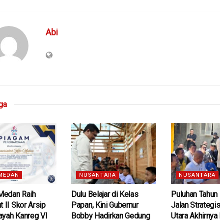
Abi
ga
MEDAN
NUSANTARA
NUSANTARA
edan Raih
Dulu Belajar di Kelas
Puluhan Tahun 
t II Skor Arsip
Papan, Kini Gubernur
Jalan Strategis
ayah Kanreg VI
Bobby Hadirkan Gedung
Utara Akhirnya