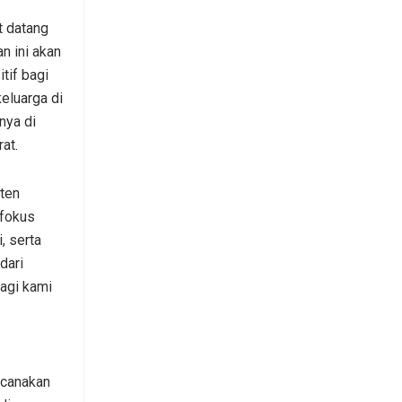
 datang
n ini akan
if bagi
eluarga di
nya di
at.
aten
 fokus
, serta
dari
agi kami
ncanakan