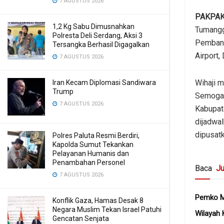
7 AGUSTUS 2026
PAKPAK
1,2 Kg Sabu Dimusnahkan
Tumangg
Polresta Deli Serdang, Aksi 3
Pembang
Tersangka Berhasil Digagalkan
Airport,
7 AGUSTUS 2026
Wihaji 
Iran Kecam Diplomasi Sandiwara
Trump
Semoga 
7 AGUSTUS 2026
Kabupat
dijadwal
dipusatk
Polres Paluta Resmi Berdiri,
Kapolda Sumut Tekankan
Pelayanan Humanis dan
Penambahan Personel
Baca
Ju
7 AGUSTUS 2026
Pemko Me
Konflik Gaza, Hamas Desak 8
Negara Muslim Tekan Israel Patuhi
Wilayah 
Gencatan Senjata