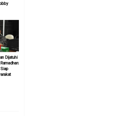
Bobby
6
an Dijatuhi
l Ramadhan:
 Siap
arakat
6