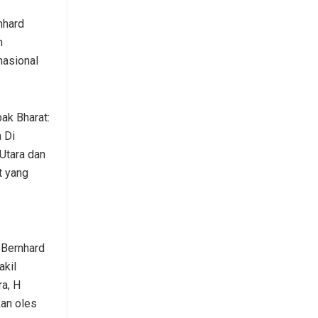
nhard
n
nasional
ak Bharat:
 Di
Utara dan
t yang
 Bernhard
kil
a, H
an oles