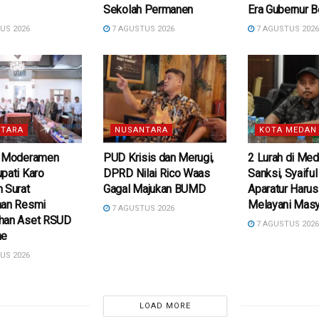
Sekolah Permanen
Era Gubernur 
US 2026
7 AGUSTUS 2026
7 AGUSTUS 202
TARA
NUSANTARA
KOTA MEDAN
i Moderamen
PUD Krisis dan Merugi,
2 Lurah di Med
pati Karo
DPRD Nilai Rico Waas
Sanksi, Syaifu
 Surat
Gagal Majukan BUMD
Aparatur Harus
aan Resmi
Melayani Masy
7 AGUSTUS 2026
han Aset RSUD
7 AGUSTUS 202
he
US 2026
LOAD MORE