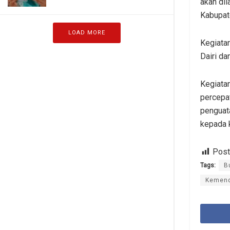
akan di
Kabupate
LOAD MORE
Kegiatan
Dairi da
Kegiata
percepat
penguat
kepada k
Post
Tags:
B
Kemen