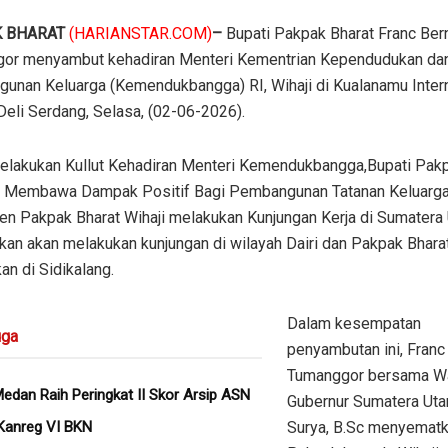
 BHARAT
(HARIANSTAR.COM)
–
Bupati Pakpak Bharat Franc Ber
or menyambut kehadiran Menteri Kementrian Kependudukan da
unan Keluarga (Kemendukbangga) RI, Wihaji di Kualanamu Inter
 Deli Serdang, Selasa, (02-06-2026).
melakukan Kullut Kehadiran Menteri Kemendukbangga,Bupati Pakp
Membawa Dampak Positif Bagi Pembangunan Tatanan Keluarga
en Pakpak Bharat Wihaji melakukan Kunjungan Kerja di Sumatera 
kan akan melakukan kunjungan di wilayah Dairi dan Pakpak Bhara
an di Sidikalang.
Dalam kesempatan
ga
penyambutan ini, Franc
Tumanggor bersama Wa
dan Raih Peringkat II Skor Arsip ASN
Gubernur Sumatera Utar
Kanreg VI BKN
Surya, B.Sc menyematk