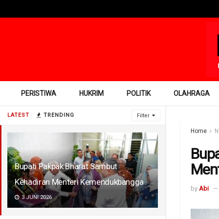
PERISTIWA
HUKRIM
POLITIK
OLAHRAGA
LATEST
TRENDING
Filter
Home
N
Bupa
Men
Bupati Pakpak Bharat Sambut
Kehadiran Menteri Kemendukbangga
by
Abi
3 JUNI 2026