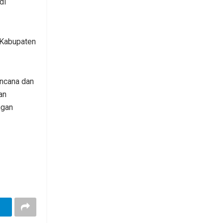
di
 Kabupaten
encana dan
an
ngan