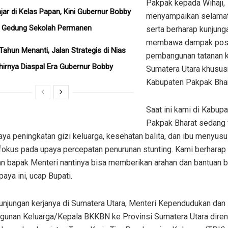
Pakpak kepada Wihaji,
ajar di Kelas Papan, Kini Gubernur Bobby
menyampaikan selamat
n Gedung Sekolah Permanen
serta berharap kunjunga
membawa dampak posit
Tahun Menanti, Jalan Strategis di Nias
pembangunan tatanan k
hirnya Diaspal Era Gubernur Bobby
Sumatera Utara khusus
Kabupaten Pakpak Bhar
Saat ini kami di Kabup
Pakpak Bharat sedang
ya peningkatan gizi keluarga, kesehatan balita, dan ibu menyusui
fokus pada upaya percepatan penurunan stunting. Kami berharap 
an bapak Menteri nantinya bisa memberikan arahan dan bantuan b
upaya ini, ucap Bupati.
unjungan kerjanya di Sumatera Utara, Menteri Kependudukan dan
unan Keluarga/Kepala BKKBN ke Provinsi Sumatera Utara dire