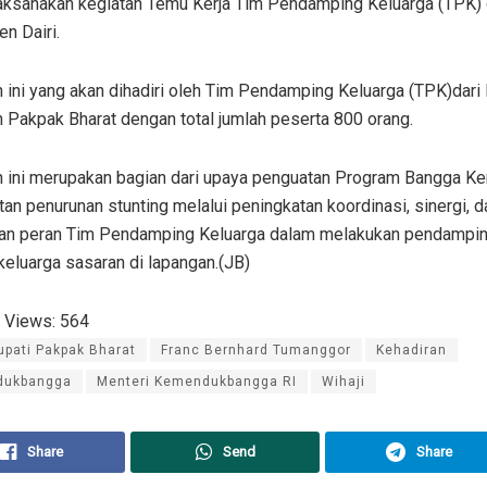
laksanakan kegiatan Temu Kerja Tim Pendamping Keluarga (TPK) 
n Dairi.
 ini yang akan dihadiri oleh Tim Pendamping Keluarga (TPK)dari
n Pakpak Bharat dengan total jumlah peserta 800 orang.
n ini merupakan bagian dari upaya penguatan Program Bangga K
an penurunan stunting melalui peningkatan koordinasi, sinergi, d
an peran Tim Pendamping Keluarga dalam melakukan pendampi
eluarga sasaran di lapangan.(JB)
 Views:
564
upati Pakpak Bharat
Franc Bernhard Tumanggor
Kehadiran
dukbangga
Menteri Kemendukbangga RI
Wihaji
Share
Send
Share