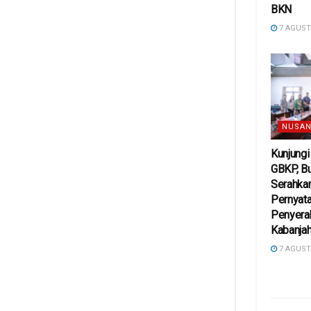
BKN
7 AGUST
NUSAN
Kunjung
GBKP, Bu
Serahkan
Pernyat
Penyera
Kabanja
7 AGUST