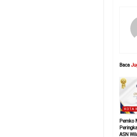
Baca
Ju
KOTA 
Pemko M
Peringka
ASN Wil