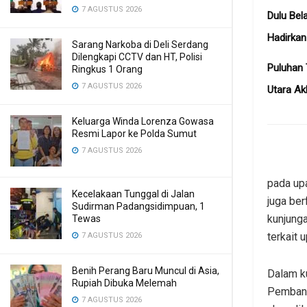
7 AGUSTUS 2026
Dulu Bel
Hadirka
Sarang Narkoba di Deli Serdang
Dilengkapi CCTV dan HT, Polisi
Puluhan 
Ringkus 1 Orang
7 AGUSTUS 2026
Utara Ak
Keluarga Winda Lorenza Gowasa
Resmi Lapor ke Polda Sumut
7 AGUSTUS 2026
pada upa
Kecelakaan Tunggal di Jalan
juga ber
Sudirman Padangsidimpuan, 1
kunjung
Tewas
terkait 
7 AGUSTUS 2026
Benih Perang Baru Muncul di Asia,
Dalam k
Rupiah Dibuka Melemah
Pembang
7 AGUSTUS 2026