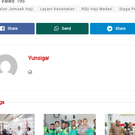
 Views:
195
alon Jemaah Haji
Layani Kesehatan
RSU Haji Medan
Siaga P
Share
Send
Share
Yunsigar
ga