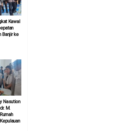
ngkat Kawal
cepatan
 Banjir ke
6
y Nasution
r. M.
 Rumah
 Kepulauan