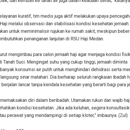
aik, dan kembali ke tanah air juga dalam keadaan sehat,” katanya
elayanan kuratif, tim medis juga aktif melakukan upaya pencegah
aji melalui observasi dan stabilisasi kondisi kesehatan jemaah
kukan untuk meminimalisir rujukan ke rumah sakit, meskipun bebe
embutuhkan penanganan lanjutan di RSU Haji Medan.
turut mengimbau para calon jemaah haji agar menjaga kondisi fis
i Tanah Suci. Mengingat suhu yang cukup tinggi, jemaah diminta
anyak konsumsi air putih untuk menghindari dehidrasi serta me
langsung sinar matahari. Dia berharap seluruh rangkaian ibadah ha
t berjalan lancar tanpa kendala kesehatan yang berarti bagi para 
memaksakan diri dalam beribadah. Utamakan rukun dan wajib haji
rhatikan kondisi kesehatan. Jika ada keluhan, segera konsultasi
tau perawat yang mendampingi di setiap kloter,” imbaunya. (Zul)