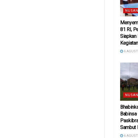
NUSAN
Menyema
81 RI, 
Siapkan
Kegiatan
6 AGUST
NUSAN
Bhabink
Babinsa
Paskibra
Sambut 
6 AGUST