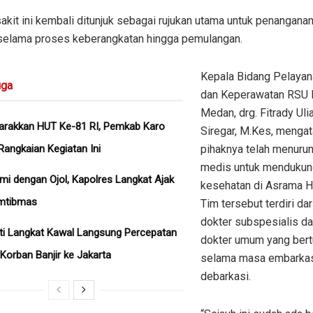
kit ini kembali ditunjuk sebagai rujukan utama untuk penangana
selama proses keberangkatan hingga pemulangan.
Kepala Bidang Pelaya
ga
dan Keperawatan RSU H
Medan, drg. Fitrady Uli
rakkan HUT Ke-81 RI, Pemkab Karo
Siregar, M.Kes, menga
Rangkaian Kegiatan Ini
pihaknya telah menurun
medis untuk mendukun
hmi dengan Ojol, Kapolres Langkat Ajak
kesehatan di Asrama H
mtibmas
Tim tersebut terdiri dar
dokter subspesialis d
ati Langkat Kawal Langsung Percepatan
dokter umum yang ber
Korban Banjir ke Jakarta
selama masa embarkas
debarkasi.