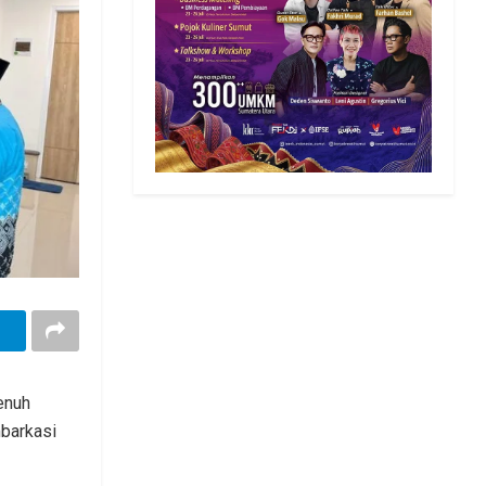
enuh
barkasi