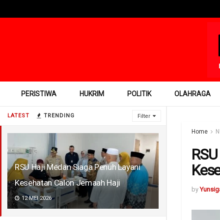
PERISTIWA
HUKRIM
POLITIK
OLAHRAGA
LATEST
TRENDING
Filter
Home
N
RSU 
Kese
RSU Haji Medan Siaga Penuh Layani
Kesehatan Calon Jemaah Haji
by
Yunsig
12 MEI 2026