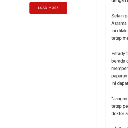
dengan b
LOAD MORE
Selain p
Asrama H
ini dila
tetap m
Fitrady 
berada d
memperb
paparan 
ini dapa
“Jangan 
tetap pe
dokter a