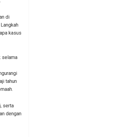
.
an di
. Langkah
rapa kasus
ik selama
ngurangi
ji tahun
jemaah.
, serta
kan dengan