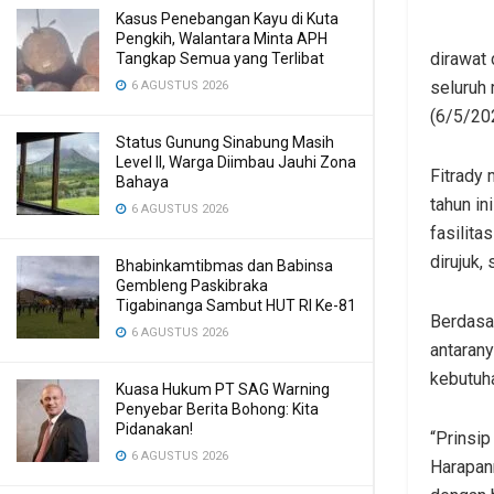
Kasus Penebangan Kayu di Kuta
Pengkih, Walantara Minta APH
dirawat 
Tangkap Semua yang Terlibat
seluruh
6 AGUSTUS 2026
(6/5/20
Status Gunung Sinabung Masih
Level II, Warga Diimbau Jauhi Zona
Fitrady 
Bahaya
tahun i
6 AGUSTUS 2026
fasilita
dirujuk,
Bhabinkamtibmas dan Babinsa
Gembleng Paskibraka
Tigabinanga Sambut HUT RI Ke-81
Berdasar
6 AGUSTUS 2026
antaran
kebutuha
Kuasa Hukum PT SAG Warning
Penyebar Berita Bohong: Kita
Pidanakan!
“Prinsi
6 AGUSTUS 2026
Harapan