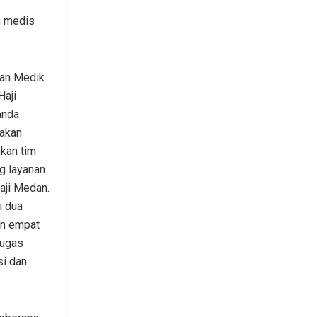
n medis
nan Medik
aji
anda
takan
kan tim
g layanan
aji Medan.
i dua
an empat
tugas
i dan