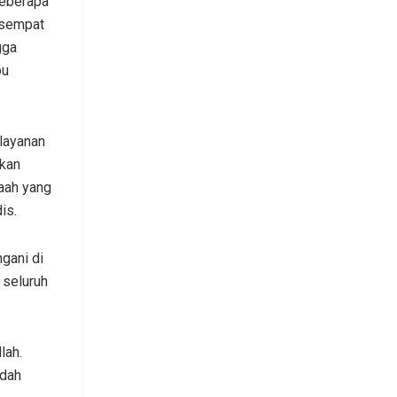
beberapa
 sempat
gga
bu
 layanan
pkan
maah yang
is.
gani di
 seluruh
lah.
adah