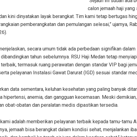
“Sejauh ini sudah ada 
calon jemaah haji yang
dan kini dinyatakan layak berangkat. Tim kami tetap bertugas hin
 rangkaian pemberangkatan dan pemulangan selesai,” ujarnya, Ra
26).
menjelaskan, secara umum tidak ada perbedaan signifikan dalam
ni dibandingkan tahun sebelumnya. RSU Haji Medan tetap menyia
s terbaik, termasuk ruang perawatan dengan standar VIP bagi je
 serta pelayanan Instalasi Gawat Darurat (IGD) sesuai standar med
kan data sementara, keluhan kesehatan yang paling banyak ditan
ya hipertensi, anemia, dan gangguan kecemasan. Meski demikian,
n obat-obatan dan peralatan medis dipastikan tersedia.
p kami adalah memberikan pelayanan terbaik kepada tamu-tamu Al
nya, jemaah bisa berangkat dalam kondisi sehat, menjalankan ib