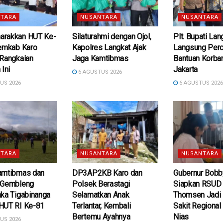
TARA
NUSANTARA
NUSANTARA
rakkan HUT Ke-
Silaturahmi dengan Ojol,
Plt. Bupati La
Pemkab Karo
Kapolres Langkat Ajak
Langsung Per
 Rangkaian
Jaga Kamtibmas
Bantuan Korban
 Ini
Jakarta
6 AGUSTUS 2026
US 2026
6 AGUSTUS 202
TARA
NUSANTARA
NUSANTARA
amtibmas dan
DP3AP2KB Karo dan
Gubernur Bobb
 Gembleng
Polsek Berastagi
Siapkan RSUD d
ka Tigabinanga
Selamatkan Anak
Thomsen Jadi
HUT RI Ke-81
Terlantar, Kembali
Sakit Regional
Bertemu Ayahnya
Nias
US 2026