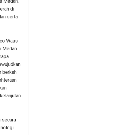
a Medan,
erah di
an serta
ico Waas
si Medan
rapa
mewujudkan
h berkah
ahteraan
kan
kelanjutan
g secara
knologi