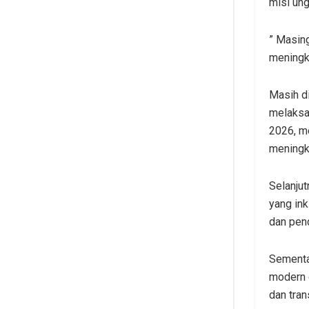
misi ung
” Masing
meningk
Masih d
melaksa
2026, m
meningk
Selanju
yang ink
dan pend
Sementar
modern d
dan tran