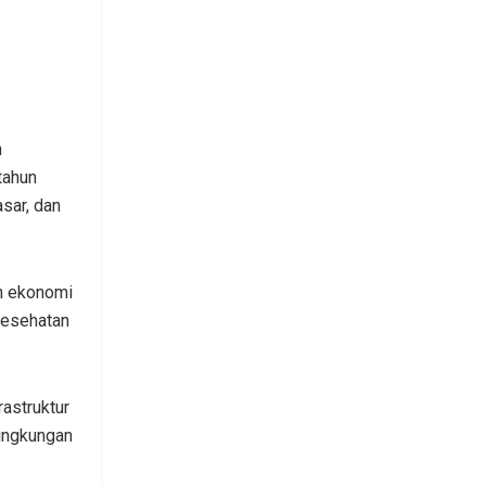
n
tahun
sar, dan
n ekonomi
kesehatan
astruktur
lingkungan