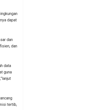
lingkungan
nya dapat
asar dan
isien, dan
uh data
at guna
”lanjut
rancang
isi tertib,