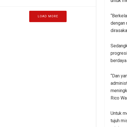
untuk me
“Berkel
LOAD MORE
dengan 
dirasaka
Sedangk
progresi
berdayas
“Dan yan
administ
meningka
Rico Wa
Untuk m
tujuh mi