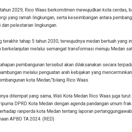
 tahun 2029, Rico Waas berkomitmen mewujudkan kota cerdas, b
nergi yang ramah lingkungan, serta keseimbangan antara pemban
dan pelestarian lingkungan.
 terakhir tahap 5 tahun 2030, terwujudnya medan bertuah yang ink
n berkelanjutan melalui semangat transformasi menuju Medan sat
 tahapan pembangunan tersebut akan dilaksanakan secara terpad
nambungan melalui penguatan arah kebijakan yang mencerminkan 
embangunan kota Medan,”bilang Rico Waas.
nya ditempat yang sama, Wali Kota Medan Rico Waas juga turut
aripurna DPRD Kota Medan dengan agenda pandangan umum fra
erhadap ranperda kota Medan tentang laporan pertanggungjawa
naan APBD TA 2024. (RED)