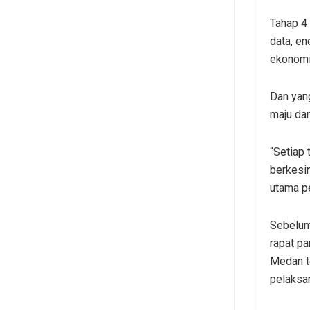
Tahap 4
data, e
ekonomi 
Dan yang
maju da
“Setiap
berkesi
utama p
Sebelum
rapat p
Medan t
pelaksa