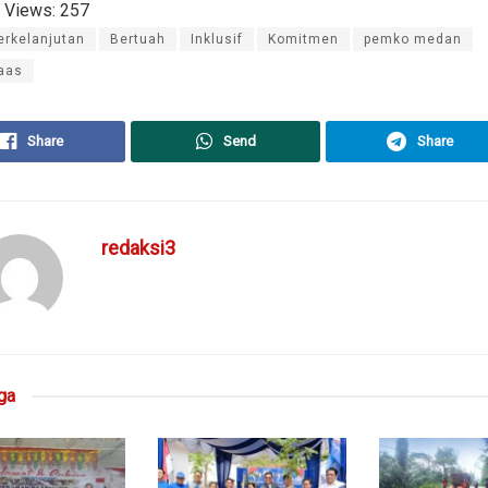
 Views:
257
erkelanjutan
Bertuah
Inklusif
Komitmen
pemko medan
aas
Share
Send
Share
redaksi3
ga