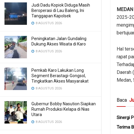
Judi Dadu Kopiok Diduga Masih
MEDA
Beroperasi di Lau Baleng, Ini
Tanggapan Kapolsek
2025-20
8 AGUSTUS 2026
mengimp
bertujua
Peningkatan Jalan Gundaling
Dukung Akses Wisata di Karo
Hal ter
8 AGUSTUS 2026
rapat p
Terhada
Pemkab Karo Lakukan Long
Daerah 
Segment Berastagi-Gongsol,
Medan, 
Tingkatkan Akses Masyarakat
8 AGUSTUS 2026
Baca
Ju
Gubernur Bobby Nasution Siapkan
Rumah Produksi Kelapa di Nias
Utara
Sinergi 
8 AGUSTUS 2026
Terima B