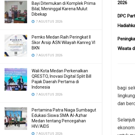
2026
Bayi Ditemukan di Komplek Prima
Bilal, Meninggal Karena Mulut
Dibekap
DPC Part
7 AGUSTUS 2026
Hadiahk
Pemko Medan Raih Peringkat II
Peningka
Skor Arsip ASN Wilayah Kanreg VI
BKN
Wisata d
7 AGUSTUS 2026
Wali Kota Medan Perkenalkan
QRESTO, Inovasi Digital Split Bill
Pajak Daerah Pertama di
Indonesia
bagi se
7 AGUSTUS 2026
lingkun
dan berd
Pertamina Patra Niaga Sumbagut
Edukasi Siswa SMA Al-Azhar
Selanju
Medan tentang Pencegahan
HIV/AIDS
ekonomi,
7 AGUSTUS 2026