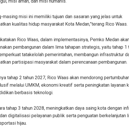
gul, misi aman, dan misi humanis.
-masing misi ini memiliki tujuan dan sasaran yang jelas untuk
atkan kualitas hidup masyarakat Kota Medan,”terang Rico Waas.
ikatakan Rico Waas, dalam implementasinya, Pemko Medan aka
nakan pembangunan dalam lima tahapan strategis, yaitu tahap 1 
emperkuat tatakelolah pemerintahan, membangun infrastruktur da
atkan partisipasi masyarakat dalam perencanaan pembangunan.
tnya tahap 2 tahun 2027, Rico Waas akan mendorong pertumbuha
lusif melalui UMKM, ekonomi kreatif serta peningkatan layanan 
idikan berbasis teknologi.
a tahap 3 tahun 2028, meningkatkan daya saing kota dengan infr
an digitalisasi pelayanan publik serta penguatan berkelanjutan 
sportasi hijau.