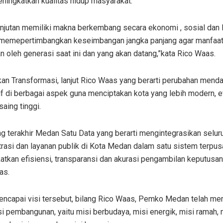
ningkatkan kualitas hidup masyarakat.
anjutan memiliki makna berkembang secara ekonomi , sosial dan 
memepertimbangkan keseimbangan jangka panjang agar manfaat
n oleh generasi saat ini dan yang akan datang,”kata Rico Waas.
an Transformasi, lanjut Rico Waas yang berarti perubahan mend
f di berbagai aspek guna menciptakan kota yang lebih modern, ef
aing tinggi.
g terakhir Medan Satu Data yang berarti mengintegrasikan selur
rasi dan layanan publik di Kota Medan dalam satu sistem terpus
tkan efisiensi, transparansi dan akurasi pengambilan keputusan,
as.
encapai visi tersebut, bilang Rico Waas, Pemko Medan telah me
si pembangunan, yaitu misi berbudaya, misi energik, misi ramah, m