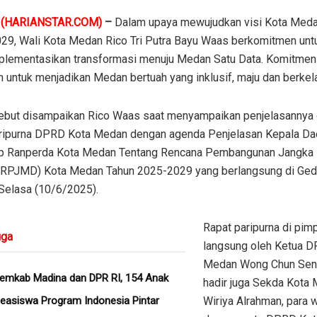
N
(HARIANSTAR.COM)
–
Dalam upaya mewujudkan visi Kota Meda
29, Wali Kota Medan Rico Tri Putra Bayu Waas berkomitmen unt
lementasikan transformasi menuju Medan Satu Data. Komitmen
n untuk menjadikan Medan bertuah yang inklusif, maju dan berkela
sebut disampaikan Rico Waas saat menyampaikan penjelasannya
aripurna DPRD Kota Medan dengan agenda Penjelasan Kepala Da
p Ranperda Kota Medan Tentang Rencana Pembangunan Jangka
(RPJMD) Kota Medan Tahun 2025-2029 yang berlangsung di G
Selasa (10/6/2025).
Rapat paripurna di pim
ga
langsung oleh Ketua 
Medan Wong Chun Sen. 
Pemkab Madina dan DPR RI, 154 Anak
hadir juga Sekda Kota
easiswa Program Indonesia Pintar
Wiriya Alrahman, para 