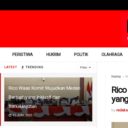
PERISTIWA
HUKRIM
POLITIK
OLAHRAGA
LATEST
TRENDING
Filter
Home
N
Rico
Rico Waas Komit Wujudkan Medan
yang
Bertuah yang Inklusif dan
Berkelanjutan
by
redaks
11 JUNI 2025