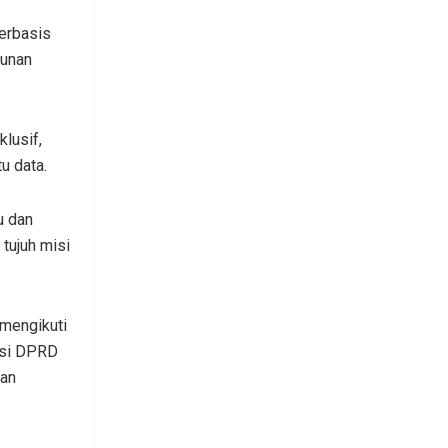
erbasis
gunan
lusif,
u data.
u dan
tujuh misi
 mengikuti
ksi DPRD
ban