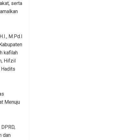
kat, serta
gamalkan
I., M.Pd.I
 Kabupaten
h kafilah
 Hifzil
h Hadits
as
at Menuju
, DPRD,
n dan