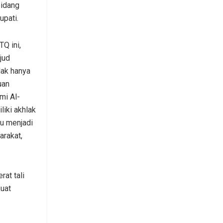
bidang
upati.
Q ini,
jud
dak hanya
uan
i Al-
liki akhlak
u menjadi
arakat,
at tali
uat