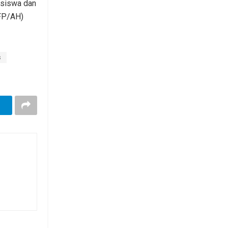
siswa dan
FP/AH)
s