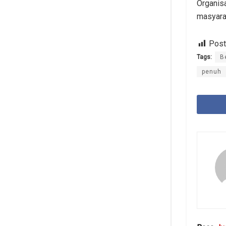
Organis
masyara
Post
Tags:
B
penuh