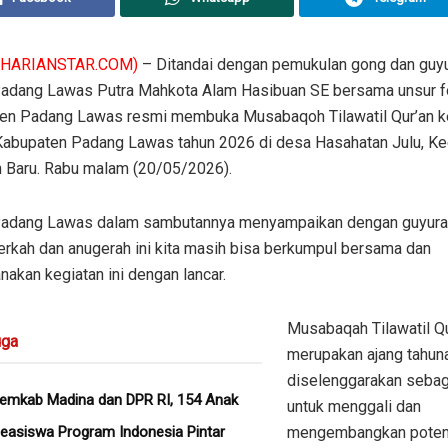
(HARIANSTAR.COM)
– Ditandai dengan pemukulan gong dan guyu
Padang Lawas Putra Mahkota Alam Hasibuan SE bersama unsur 
en Padang Lawas resmi membuka Musabaqoh Tilawatil Qur’an k
 Kabupaten Padang Lawas tahun 2026 di desa Hasahatan Julu, K
 Baru. Rabu malam (20/05/2026).
Padang Lawas dalam sambutannya menyampaikan dengan guyura
erkah dan anugerah ini kita masih bisa berkumpul bersama dan
akan kegiatan ini dengan lancar.
Musabaqah Tilawatil Q
ga
merupakan ajang tahun
diselenggarakan seba
Pemkab Madina dan DPR RI, 154 Anak
untuk menggali dan
easiswa Program Indonesia Pintar
mengembangkan poten