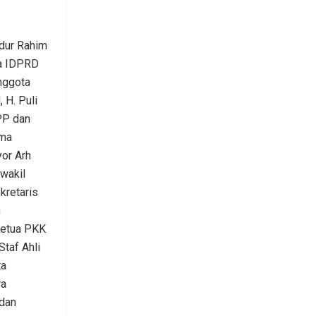
bdur Rahim
ua IDPRD
anggota
 H. Puli
PPP dan
ama
or Arh
wakil
kretaris
n
Ketua PKK
taf Ahli
ta
ra
dan