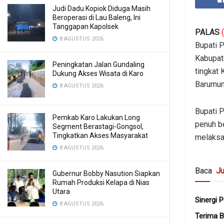
Judi Dadu Kopiok Diduga Masih
Beroperasi di Lau Baleng, Ini
Tanggapan Kapolsek
PALAS
8 AGUSTUS 2026
Bupati 
Kabupat
Peningkatan Jalan Gundaling
tingkat
Dukung Akses Wisata di Karo
Barumun
8 AGUSTUS 2026
Bupati 
Pemkab Karo Lakukan Long
penuh b
Segment Berastagi-Gongsol,
Tingkatkan Akses Masyarakat
melaksan
8 AGUSTUS 2026
Baca
Ju
Gubernur Bobby Nasution Siapkan
Rumah Produksi Kelapa di Nias
Utara
Sinergi 
8 AGUSTUS 2026
Terima B