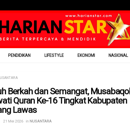
PENDIDIKAN
LIFESTYLE
EKONOMI
NASIONAL
USANTARA
h Berkah dan Semangat, Musabaqo
wati Quran Ke-16 Tingkat Kabupaten
ang Lawas
21 Mei 2026
in
NUSANTARA