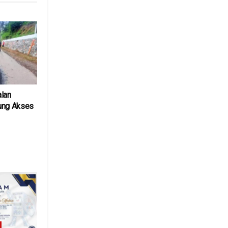
alan
ung Akses
6