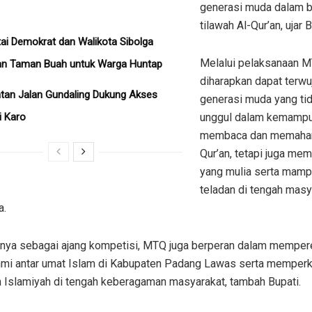
generasi muda dalam 
tilawah Al-Qur’an, ujar B
ai Demokrat dan Walikota Sibolga
Melalui pelaksanaan MT
an Taman Buah untuk Warga Huntap
diharapkan dapat terwu
tan Jalan Gundaling Dukung Akses
generasi muda yang ti
i Karo
unggul dalam kemamp
membaca dan memaham
Qur’an, tetapi juga memi
yang mulia serta mamp
teladan di tengah masy
a.
anya sebagai ajang kompetisi, MTQ juga berperan dalam memperer
ahmi antar umat Islam di Kabupaten Padang Lawas serta memperk
 Islamiyah di tengah keberagaman masyarakat, tambah Bupati.