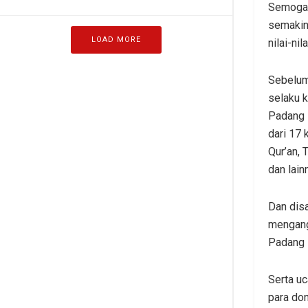
Semoga 
semakin
LOAD MORE
nilai-ni
Sebelum
selaku 
Padang L
dari 17
Qur’an, 
dan lain
Dan dis
mengang
Padang 
Serta u
para don