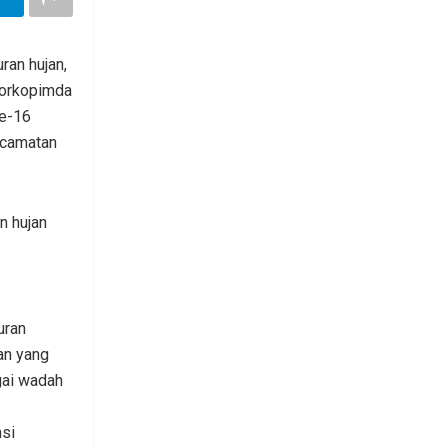
ran hujan,
forkopimda
e-16
ecamatan
n hujan
uran
an yang
gai wadah
si