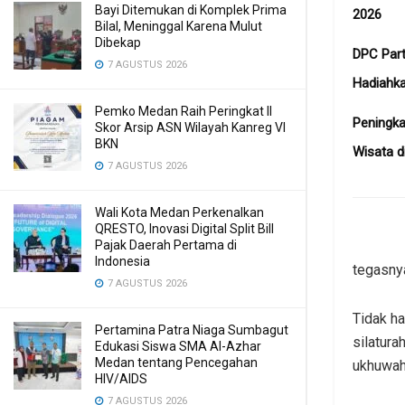
Bayi Ditemukan di Komplek Prima
2026
Bilal, Meninggal Karena Mulut
Dibekap
DPC Part
7 AGUSTUS 2026
Hadiahk
Pemko Medan Raih Peringkat II
Peningka
Skor Arsip ASN Wilayah Kanreg VI
BKN
Wisata d
7 AGUSTUS 2026
Wali Kota Medan Perkenalkan
QRESTO, Inovasi Digital Split Bill
Pajak Daerah Pertama di
Indonesia
tegasny
7 AGUSTUS 2026
Tidak h
Pertamina Patra Niaga Sumbagut
silatur
Edukasi Siswa SMA Al-Azhar
Medan tentang Pencegahan
ukhuwah
HIV/AIDS
7 AGUSTUS 2026