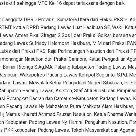
asi aktif sehingga MTQ Ke-16 dapat terlaksana dengan baik.
adir anggota DPRD Provinsi Sumatera Utara dari Fraksi PKS H. A
 ST.MT. ketua DPRD Padang Lawas Luat Hasibuan SE, Wakil Ket
awas Amran Fikal Siregar, S.Sos.I dari Praksi Golkar, berserta 
dang Lawas Sufriady Halomoan Hasibuan, M.M dari Praksi PAN,
Lubis dari Praksi PKS, Raja Parlindungan Nasution dari Praksi 
rmonangan Nasution dari Praksi Gerindra, Ketua Pengadilan Ag
n Bainar Ritonga S.Ag.MA, Pabung Kabupaten Padang Lawas May
Hasibuan, Wakapolres Padang Lawas Kompol Sugianto, S.Pd. Me
adang Lawas, Mewakili Ketua Pengadilan Negeri Sibuhuan, Pj. Se
Kabupaten Padang Lawas, Asisten, Staf Ahli Bupati dan Pimpina
asi Perangkat Daerah dan Camat se-Kabupaten Padang Lawas, 
en Padang Lawas Ny Mahzalena Putra Mahkota Alam Hasibuan, S
Hj Marnis Khairati Achmad Fauzan Nasution, Ketua Dharma Wani
an Kabupaten Padang Lawas Ny. Hamnil Panguhum Nasution, Pa
s PKK kabupaten Padang Lawas, Tokoh Masyarakat dan Agama 