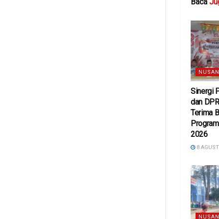
Baca
Ju
NUSAN
Sinergi
dan DPR
Terima 
Program 
2026
8 AGUST
NUSAN