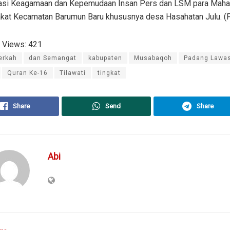
asi Keagamaan dan Kepemudaan Insan Pers dan LSM para Maha
kat Kecamatan Barumun Baru khususnya desa Hasahatan Julu. (
 Views:
421
erkah
dan Semangat
kabupaten
Musabaqoh
Padang Lawa
Quran Ke-16
Tilawati
tingkat
Share
Send
Share
Abi