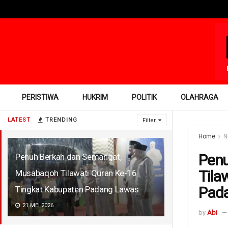
PERISTIWA
HUKRIM
POLITIK
OLAHRAGA
LATEST
TRENDING
Filter
Home
N
Penu
Penuh Berkah dan Semangat,
Tila
Musabaqoh Tilawati Quran Ke-16
Pad
Tingkat Kabupaten Padang Lawas
21 MEI 2026
by
Abi