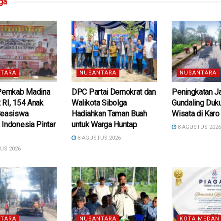
ga
TARA
NUSANTARA
NUSANTARA
 Pemkab Madina
DPC Partai Demokrat dan
Peningkatan J
 RI, 154 Anak
Walikota Sibolga
Gundaling Duk
Beasiswa
Hadiahkan Taman Buah
Wisata di Karo
Indonesia Pintar
untuk Warga Huntap
8 AGUSTUS 202
8 AGUSTUS 2026
US 2026
TARA
NUSANTARA
KOTA MEDAN