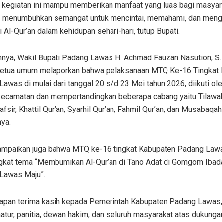
kegiatan ini mampu memberikan manfaat yang luas bagi masyara
 menumbuhkan semangat untuk mencintai, memahami, dan men
lai Al-Qur’an dalam kehidupan sehari-hari, tutup Bupati.
nya, Wakil Bupati Padang Lawas H. Achmad Fauzan Nasution, S.H.
ketua umum melaporkan bahwa pelaksanaan MTQ Ke-16 Tingkat
awas di mulai dari tanggal 20 s/d 23 Mei tahun 2026, diikuti ole
 kecamatan dan mempertandingkan beberapa cabang yaitu Tilawah,
Tafsir, Khattil Qur’an, Syarhil Qur’an, Fahmil Qur’an, dan Musabaqa
nya.
ampaikan juga bahwa MTQ ke-16 tingkat Kabupaten Padang Law
kat tema “Membumikan Al-Qur’an di Tano Adat di Gomgom Ibad
Lawas Maju”.
capan terima kasih kepada Pemerintah Kabupaten Padang Lawas
atur, panitia, dewan hakim, dan seluruh masyarakat atas dukunga