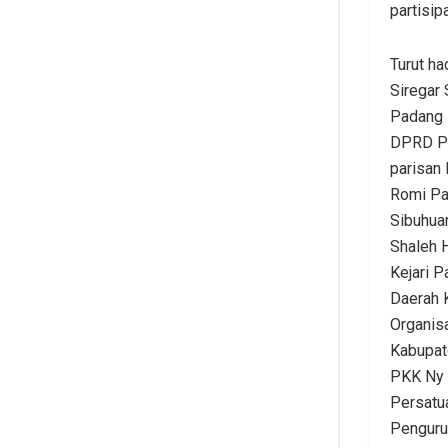
partisip
Turut h
Siregar
Padang L
DPRD Pa
parisan 
Romi Pa
Sibuhua
Shaleh 
Kejari P
Daerah 
Organis
Kabupat
PKK Ny 
Persatu
Penguru