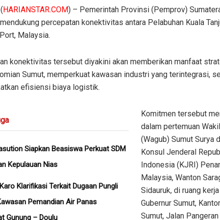
(
HARIANSTAR.COM
) – Pemerintah Provinsi (Pemprov) Sumatera
 mendukung percepatan konektivitas antara Pelabuhan Kuala Tan
Port, Malaysia.
n konektivitas tersebut diyakini akan memberikan manfaat strat
omian Sumut, memperkuat kawasan industri yang terintegrasi, se
tkan efisiensi biaya logistik.
Komitmen tersebut m
ga
dalam pertemuan Wakil
(Wagub) Sumut Surya 
asution Siapkan Beasiswa Perkuat SDM
Konsul Jenderal Repub
an Kepulauan Nias
Indonesia (KJRI) Pena
Malaysia, Wanton Sara
aro Klarifikasi Terkait Dugaan Pungli
Sidauruk, di ruang kerja
Kawasan Pemandian Air Panas
Gubernur Sumut, Kanto
Sumut, Jalan Pangeran
 Gunung – Doulu ‎