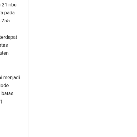
 21 ribu
ra pada
.255.
terdapat
atas
aten
i menjadi
iode
 batas
)