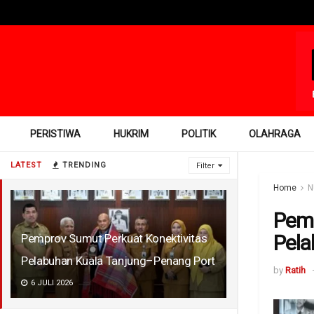
PERISTIWA
HUKRIM
POLITIK
OLAHRAGA
LATEST
TRENDING
Filter
Home
N
Pemp
Pela
Pemprov Sumut Perkuat Konektivitas
Pelabuhan Kuala Tanjung–Penang Port
by
Ratih
6 JULI 2026