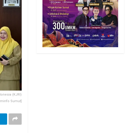
onesia (KJRI)
kominfo Sumut]