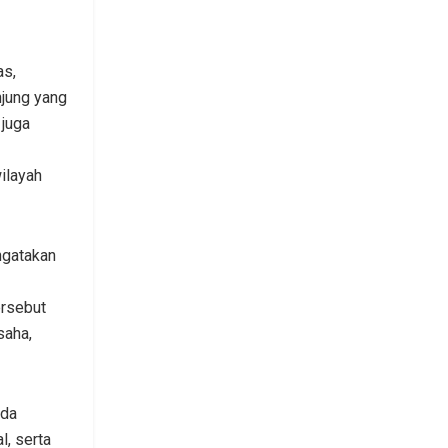
as,
njung yang
 juga
ilayah
ngatakan
rsebut
saha,
ada
l, serta