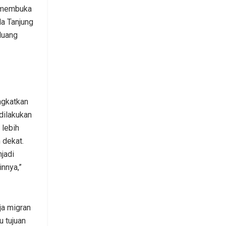
t membuka
la Tanjung
luang
ngkatkan
 dilakukan
 lebih
 dekat.
jadi
innya,”
a migran
u tujuan