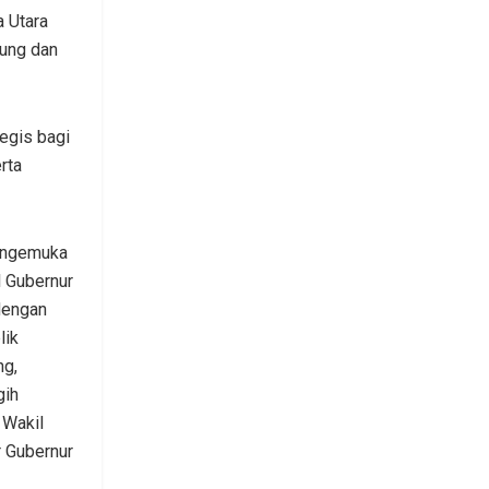
 Utara
jung dan
egis bagi
rta
engemuka
 Gubernur
dengan
lik
ng,
gih
 Wakil
r Gubernur