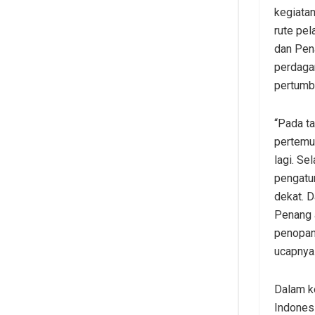
kegiatan
rute pel
dan Pen
perdaga
pertumb
“Pada t
pertemua
lagi. Se
pengatur
dekat. D
Penang a
penopang
ucapnya
Dalam k
Indonesi