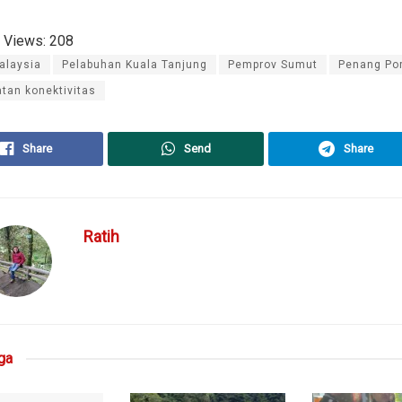
 Views:
208
alaysia
Pelabuhan Kuala Tanjung
Pemprov Sumut
Penang Por
tan konektivitas
Share
Send
Share
Ratih
ga