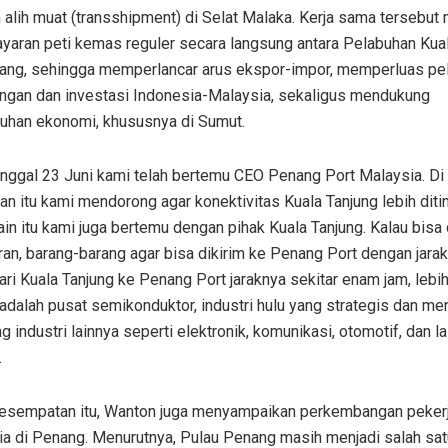
 alih muat (transshipment) di Selat Malaka. Kerja sama tersebu
ayaran peti kemas reguler secara langsung antara Pelabuhan Kua
ang, sehingga memperlancar arus ekspor-impor, memperluas pe
ngan dan investasi Indonesia-Malaysia, sekaligus mendukung
uhan ekonomi, khususnya di Sumut.
anggal 23 Juni kami telah bertemu CEO Penang Port Malaysia. Di
n itu kami mendorong agar konektivitas Kuala Tanjung lebih diti
lain itu kami juga bertemu dengan pihak Kuala Tanjung. Kalau bisa
an, barang-barang agar bisa dikirim ke Penang Port dengan jarak
ari Kuala Tanjung ke Penang Port jaraknya sekitar enam jam, lebih
dalah pusat semikonduktor, industri hulu yang strategis dan men
 industri lainnya seperti elektronik, komunikasi, otomotif, dan la
.
esempatan itu, Wanton juga menyampaikan perkembangan pekerj
a di Penang. Menurutnya, Pulau Penang masih menjadi salah sat