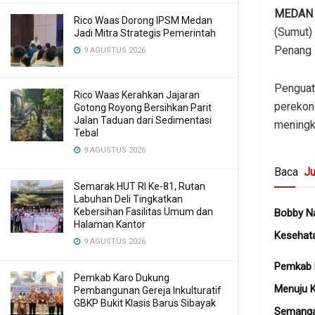
MEDAN
Rico Waas Dorong IPSM Medan
(Sumut)
Jadi Mitra Strategis Pemerintah
Penang 
9 AGUSTUS 2026
Penguata
Rico Waas Kerahkan Jajaran
perekon
Gotong Royong Bersihkan Parit
Jalan Taduan dari Sedimentasi
meningka
Tebal
9 AGUSTUS 2026
Baca
Ju
Semarak HUT RI Ke-81, Rutan
Labuhan Deli Tingkatkan
Kebersihan Fasilitas Umum dan
Bobby N
Halaman Kantor
Kesehat
9 AGUSTUS 2026
Pemkab K
Pemkab Karo Dukung
Menuju 
Pembangunan Gereja Inkulturatif
GBKP Bukit Klasis Barus Sibayak
Semangat