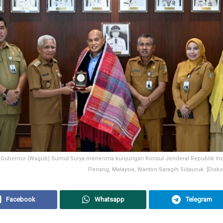
 Gubernur (Wagub) Sumut Surya menerima kunjungan Konsul Jenderal Republik Ind
Penang, Malaysia, Wanton Saragih Sidauruk. [Dis
Facebook
Whatsapp
Telegram