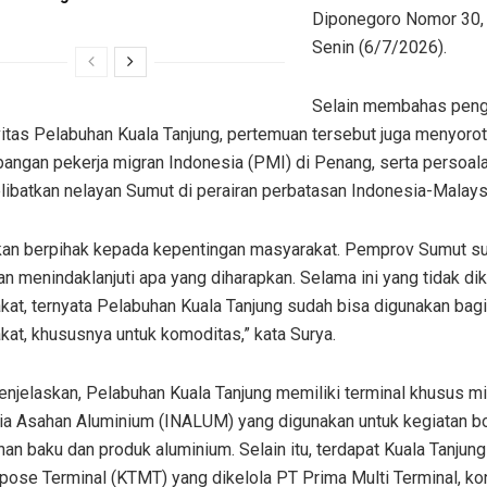
Diponegoro Nomor 30,
Senin (6/7/2026).
Selain membahas peng
itas Pelabuhan Kuala Tanjung, pertemuan tersebut juga menyorot
angan pekerja migran Indonesia (PMI) di Penang, serta persoal
ibatkan nelayan Sumut di perairan perbatasan Indonesia-Malays
kan berpihak kepada kepentingan masyarakat. Pemprov Sumut s
an menindaklanjuti apa yang diharapkan. Selama ini yang tidak di
at, ternyata Pelabuhan Kuala Tanjung sudah bisa digunakan bagi
at, khususnya untuk komoditas,” kata Surya.
njelaskan, Pelabuhan Kuala Tanjung memiliki terminal khusus mi
ia Asahan Aluminium (INALUM) yang digunakan untuk kegiatan b
an baku dan produk aluminium. Selain itu, terdapat Kuala Tanjung
rpose Terminal (KTMT) yang dikelola PT Prima Multi Terminal, k