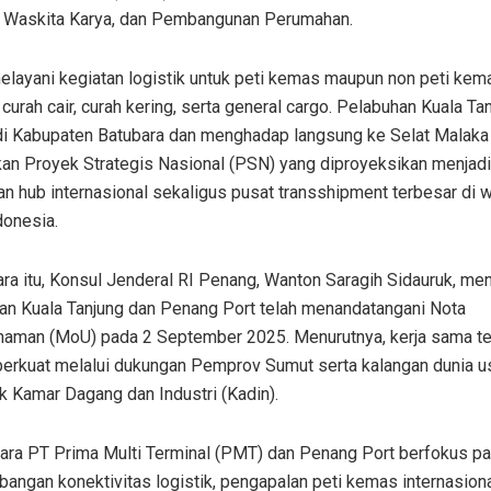
, Waskita Karya, dan Pembangunan Perumahan.
layani kegiatan logistik untuk peti kemas maupun non peti kem
 curah cair, curah kering, serta general cargo. Pelabuhan Kuala Ta
di Kabupaten Batubara dan menghadap langsung ke Selat Malaka
an Proyek Strategis Nasional (PSN) yang diproyeksikan menjadi
n hub internasional sekaligus pusat transshipment terbesar di w
donesia.
ra itu, Konsul Jenderal RI Penang, Wanton Saragih Sidauruk, me
an Kuala Tanjung dan Penang Port telah menandatangani Nota
aman (MoU) pada 2 September 2025. Menurutnya, kerja sama te
iperkuat melalui dukungan Pemprov Sumut serta kalangan dunia u
k Kamar Dagang dan Industri (Kadin).
ara PT Prima Multi Terminal (PMT) dan Penang Port berfokus p
ngan konektivitas logistik, pengapalan peti kemas internasiona