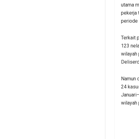
utama ma
pekerja 
periode 
Terkait
123 nel
wilayah 
Deliserd
Namun d
24 kasu
Januari
wilayah 