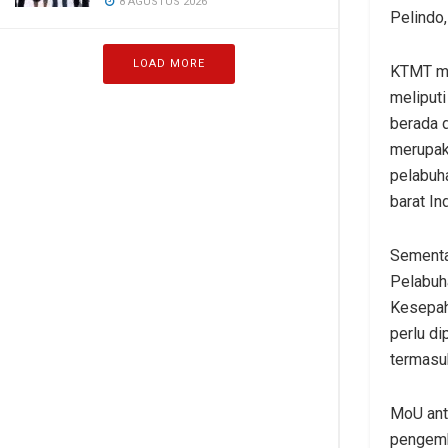
8 AGUSTUS 2026
Pelindo
LOAD MORE
KTMT me
meliputi
berada 
merupak
pelabuha
barat In
Sementa
Pelabuh
Kesepah
perlu d
termasu
MoU ant
pengemba