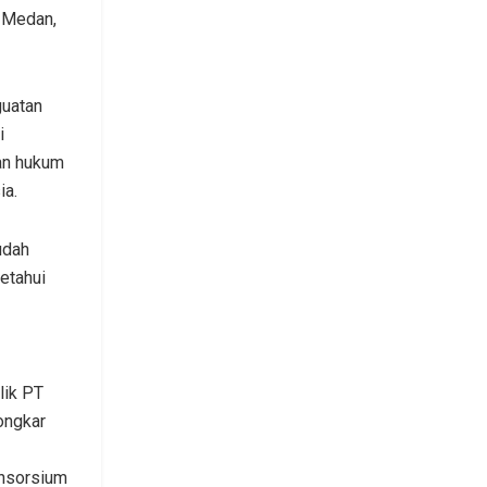
 Medan,
uatan
i
an hukum
ia.
udah
ketahui
lik PT
ongkar
onsorsium