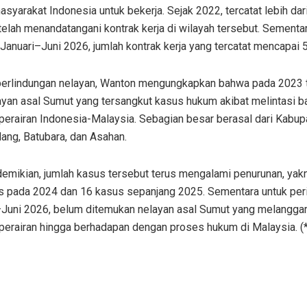
syarakat Indonesia untuk bekerja. Sejak 2022, tercatat lebih dari
telah menandatangani kontrak kerja di wilayah tersebut. Sementa
Januari–Juni 2026, jumlah kontrak kerja yang tercatat mencapai 5
 perlindungan nelayan, Wanton mengungkapkan bahwa pada 2023 
ayan asal Sumut yang tersangkut kasus hukum akibat melintasi b
perairan Indonesia-Malaysia. Sebagian besar berasal dari Kabup
ang, Batubara, dan Asahan.
emikian, jumlah kasus tersebut terus mengalami penurunan, yakn
s pada 2024 dan 16 kasus sepanjang 2025. Sementara untuk per
–Juni 2026, belum ditemukan nelayan asal Sumut yang melanggar
perairan hingga berhadapan dengan proses hukum di Malaysia. (*