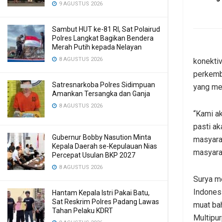
9 AGUSTUS 2026
Sambut HUT ke-81 RI, Sat Polairud
Polres Langkat Bagikan Bendera
Merah Putih kepada Nelayan
8 AGUSTUS 2026
konektiv
perkemb
Satresnarkoba Polres Sidimpuan
yang mel
Amankan Tersangka dan Ganja
8 AGUSTUS 2026
“Kami a
pasti ak
Gubernur Bobby Nasution Minta
masyarak
Kepala Daerah se-Kepulauan Nias
masyarak
Percepat Usulan BKP 2027
8 AGUSTUS 2026
Surya me
Indones
Hantam Kepala Istri Pakai Batu,
Sat Reskrim Polres Padang Lawas
muat bah
Tahan Pelaku KDRT
Multipu