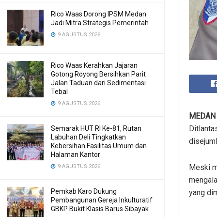
Rico Waas Dorong IPSM Medan
Jadi Mitra Strategis Pemerintah
9 AGUSTUS 2026
Rico Waas Kerahkan Jajaran
Gotong Royong Bersihkan Parit
Jalan Taduan dari Sedimentasi
Tebal
9 AGUSTUS 2026
MEDAN
Ditlant
Semarak HUT RI Ke-81, Rutan
Labuhan Deli Tingkatkan
disejuml
Kebersihan Fasilitas Umum dan
Halaman Kantor
Meski mo
9 AGUSTUS 2026
mengala
Pemkab Karo Dukung
yang dim
Pembangunan Gereja Inkulturatif
GBKP Bukit Klasis Barus Sibayak