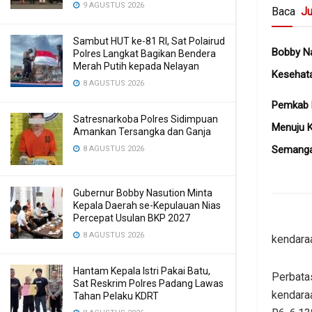
9 AGUSTUS 2026
Baca
Ju
Sambut HUT ke-81 RI, Sat Polairud
Bobby N
Polres Langkat Bagikan Bendera
Merah Putih kepada Nelayan
Kesehat
8 AGUSTUS 2026
Pemkab K
Satresnarkoba Polres Sidimpuan
Menuju 
Amankan Tersangka dan Ganja
Semangat
8 AGUSTUS 2026
Gubernur Bobby Nasution Minta
Kepala Daerah se-Kepulauan Nias
Percepat Usulan BKP 2027
8 AGUSTUS 2026
kendaraa
Hantam Kepala Istri Pakai Batu,
Perbata
Sat Reskrim Polres Padang Lawas
kendaraa
Tahan Pelaku KDRT