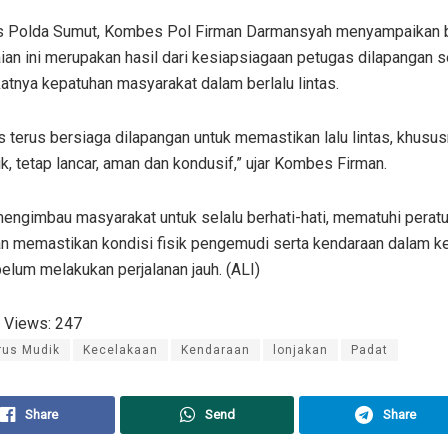
as Polda Sumut, Kombes Pol Firman Darmansyah menyampaikan
an ini merupakan hasil dari kesiapsiagaan petugas dilapangan s
tnya kepatuhan masyarakat dalam berlalu lintas.
 terus bersiaga dilapangan untuk memastikan lalu lintas, khusus
ik, tetap lancar, aman dan kondusif,” ujar Kombes Firman.
mengimbau masyarakat untuk selalu berhati-hati, mematuhi peratu
dan memastikan kondisi fisik pengemudi serta kendaraan dalam k
elum melakukan perjalanan jauh. (ALI)
 Views:
247
rus Mudik
Kecelakaan
Kendaraan
lonjakan
Padat
Share
Send
Share