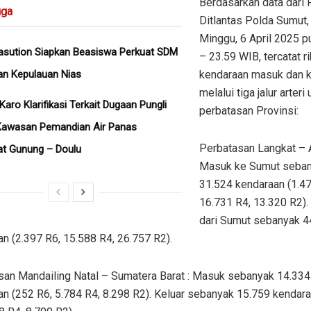
Berdasarkan data dari
ga
Ditlantas Polda Sumut,
Minggu, 6 April 2025 p
asution Siapkan Beasiswa Perkuat SDM
– 23.59 WIB, tercatat r
an Kepulauan Nias
kendaraan masuk dan k
melalui tiga jalur arteri
aro Klarifikasi Terkait Dugaan Pungli
perbatasan Provinsi:
Kawasan Pemandian Air Panas
Perbatasan Langkat – 
 Gunung – Doulu ‎
Masuk ke Sumut seba
31.524 kendaraan (1.47
16.731 R4, 13.320 R2).
dari Sumut sebanyak 4
n (2.397 R6, 15.588 R4, 26.757 R2).
san Mandailing Natal – Sumatera Barat : Masuk sebanyak 14.334
n (252 R6, 5.784 R4, 8.298 R2). Keluar sebanyak 15.759 kendar