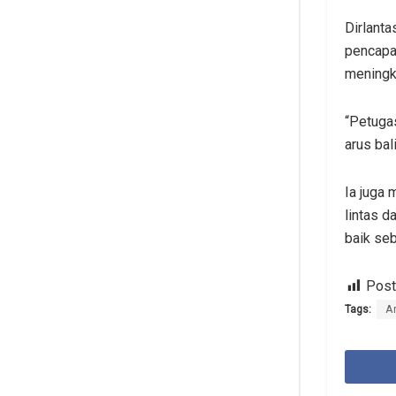
Dirlant
pencapai
meningka
“Petugas
arus bal
Ia juga 
lintas 
baik seb
Post
Tags:
A