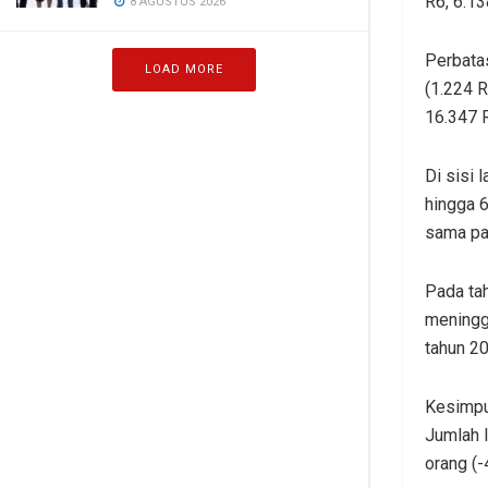
R6, 6.13
8 AGUSTUS 2026
Perbata
LOAD MORE
(1.224 R
16.347 R
Di sisi 
hingga 6
sama pa
Pada tah
meningga
tahun 20
Kesimpu
Jumlah l
orang (-