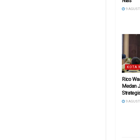
Nias
9 AGUST
KOTA 
Rico Wa
Medan J
Strategi
9 AGUST