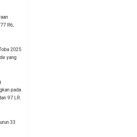
raan
777 R6,
t Toba 2025
ode yang
g
ngkan pada
dan 97 LR.
turun 33