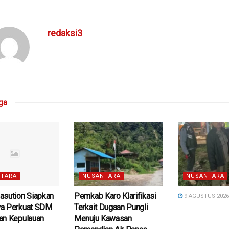
redaksi3
ga
TARA
NUSANTARA
NUSANTARA
asution Siapkan
Pemkab Karo Klarifikasi
9 AGUSTUS 202
a Perkuat SDM
Terkait Dugaan Pungli
an Kepulauan
Menuju Kawasan