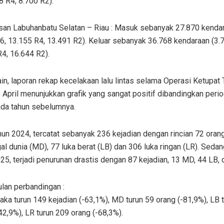
8 R4, 8.700 R2).
san Labuhanbatu Selatan – Riau : Masuk sebanyak 27.870 kenda
6, 13.155 R4, 13.491 R2). Keluar sebanyak 36.768 kendaraan (3.
4, 16.644 R2).
lain, laporan rekap kecelakaan lalu lintas selama Operasi Ketupa
 April menunjukkan grafik yang sangat positif dibandingkan peri
da tahun sebelumnya.
un 2024, tercatat sebanyak 236 kejadian dengan rincian 72 oran
l dunia (MD), 77 luka berat (LB) dan 306 luka ringan (LR). Seda
25, terjadi penurunan drastis dengan 87 kejadian, 13 MD, 44 LB, 
lan perbandingan :
aka turun 149 kejadian (-63,1%), MD turun 59 orang (-81,9%), LB 
42,9%), LR turun 209 orang (-68,3%).