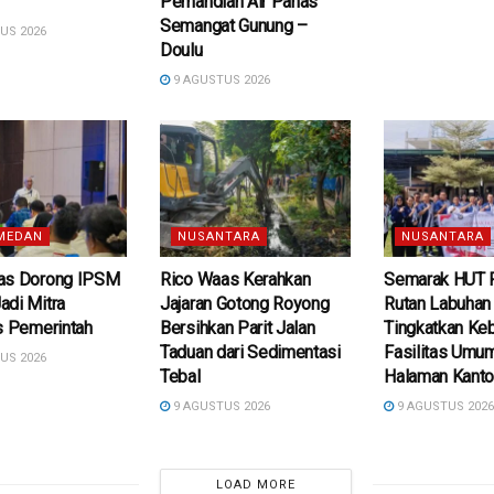
Pemandian Air Panas
Semangat Gunung –
US 2026
Doulu ‎
9 AGUSTUS 2026
MEDAN
NUSANTARA
NUSANTARA
as Dorong IPSM
Rico Waas Kerahkan
Semarak HUT R
adi Mitra
Jajaran Gotong Royong
Rutan Labuhan 
s Pemerintah
Bersihkan Parit Jalan
Tingkatkan Ke
Taduan dari Sedimentasi
Fasilitas Umu
US 2026
Tebal
Halaman Kanto
9 AGUSTUS 2026
9 AGUSTUS 202
LOAD MORE