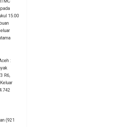
 RTMC
 pada
ukul 15.00
ibuan
eluar
 utama
Aceh :
nyak
3 R6,
 Keluar
4.742
aan (921