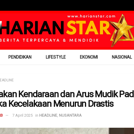
PENDIDIKAN
LIFESTYLE
EKONOMI
NASIONAL
EADLINE
akan Kendaraan dan Arus Mudik Pad
a Kecelakaan Menurun Drastis
i3
7 April 2025
in
HEADLINE
,
NUSANTARA