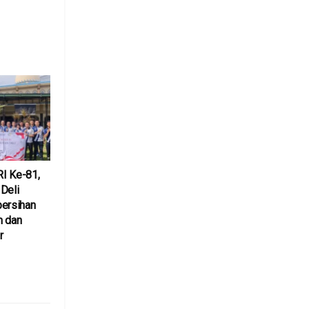
I Ke-81,
Deli
bersihan
m dan
r
6