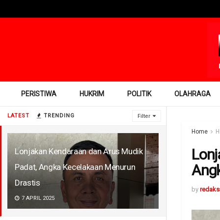
PERISTIWA
HUKRIM
POLITIK
OLAHRAGA
LATEST
TRENDING
Filter
Home
H
Lonj
Lonjakan Kendaraan dan Arus Mudik
Angk
Padat, Angka Kecelakaan Menurun
Drastis
by
redaks
7 APRIL 2025