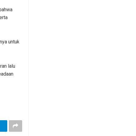
 bahwa
erta
nya untuk
ran lalu
eadaan