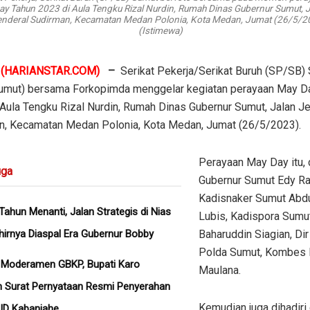
ay Tahun 2023 di Aula Tengku Rizal Nurdin, Rumah Dinas Gubernur Sumut, 
nderal Sudirman, Kecamatan Medan Polonia, Kota Medan, Jumat (26/5/2
(Istimewa)
N
(HARIANSTAR.COM)
–
Serikat Pekerja/Serikat Buruh (SP/SB)
Sumut) bersama Forkopimda menggelar kegiatan perayaan May D
Aula Tengku Rizal Nurdin, Rumah Dinas Gubernur Sumut, Jalan J
n, Kecamatan Medan Polonia, Kota Medan, Jumat (26/5/2023).
Perayaan May Day itu, d
ga
Gubernur Sumut Edy R
Kadisnaker Sumut Abdu
Tahun Menanti, Jalan Strategis di Nias
Lubis, Kadispora Sumu
hirnya Diaspal Era Gubernur Bobby
Baharuddin Siagian, Dir
Polda Sumut, Kombes 
 Moderamen GBKP, Bupati Karo
Maulana.
 Surat Pernyataan Resmi Penyerahan
Kemudian juga dihadiri 
UD Kabanjahe