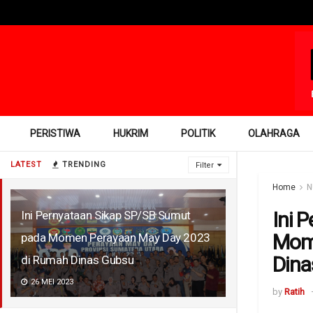
PERISTIWA
HUKRIM
POLITIK
OLAHRAGA
LATEST
TRENDING
Filter
Home
N
Ini 
Ini Pernyataan Sikap SP/SB Sumut
Mome
pada Momen Perayaan May Day 2023
Dina
di Rumah Dinas Gubsu
26 MEI 2023
by
Ratih