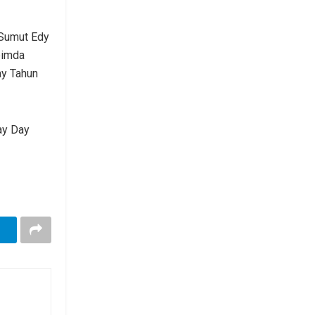
 Sumut Edy
pimda
ay Tahun
ay Day