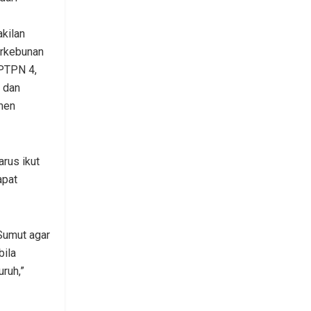
kilan
erkebunan
 PTPN 4,
 dan
emen
rus ikut
apat
 Sumut agar
bila
ruh,”