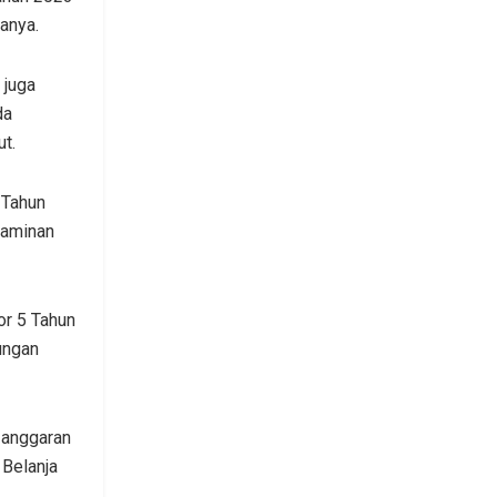
anya.
 juga
da
t.
 Tahun
jaminan
or 5 Tahun
ungan
 anggaran
Belanja