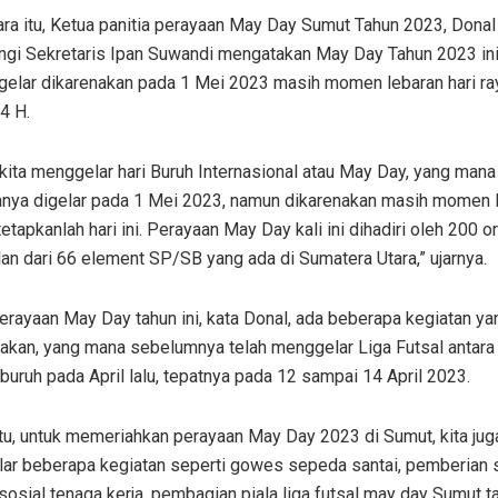
a itu, Ketua panitia perayaan May Day Sumut Tahun 2023, Donal 
ngi Sekretaris Ipan Suwandi mengatakan May Day Tahun 2023 ini
gelar dikarenakan pada 1 Mei 2023 masih momen lebaran hari ray
44 H.
i kita menggelar hari Buruh Internasional atau May Day, yang mana
nya digelar pada 1 Mei 2023, namun dikarenakan masih momen l
etapkanlah hari ini. Perayaan May Day kali ini dihadiri oleh 200 o
an dari 66 element SP/SB yang ada di Sumatera Utara,” ujarnya.
rayaan May Day tahun ini, kata Donal, ada beberapa kegiatan ya
nakan, yang mana sebelumnya telah menggelar Liga Futsal antara
buruh pada April lalu, tepatnya pada 12 sampai 14 April 2023.
itu, untuk memeriahkan perayaan May Day 2023 di Sumut, kita jug
ar beberapa kegiatan seperti gowes sepeda santai, pemberian 
sosial tenaga kerja, pembagian piala liga futsal may day Sumut 