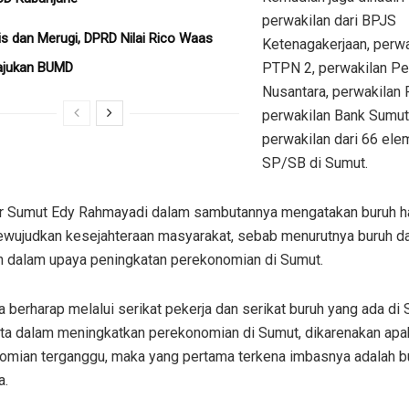
perwakilan dari BPJS
is dan Merugi, DPRD Nilai Rico Waas
Ketenagakerjaan, perwa
ajukan BUMD
PTPN 2, perwakilan P
Nusantara, perwakilan
perwakilan Bank Sumut
perwakilan dari 66 el
SP/SB di Sumut.
r Sumut Edy Rahmayadi dalam sambutannya mengatakan buruh ha
ewujudkan kesejahteraan masyarakat, sebab menurutnya buruh d
n dalam upaya peningkatan perekonomian di Sumut.
ga berharap melalui serikat pekerja dan serikat buruh yang ada di
rta dalam meningkatkan perekonomian di Sumut, dikarenakan apa
omian terganggu, maka yang pertama terkena imbasnya adalah bu
a.