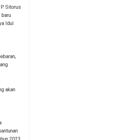
P. Sitorus
 baru
a Idul
ebaran,
rang
ng akan
a
santunan
tahun 2023