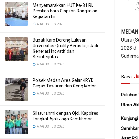
D
Menyemarakkan HUT Ke-81 RI,
Je
Pemkab Karo Siapkan Rangkaian
Kegiatan Ini
6 AGUSTUS 2026
MEDA
Utara (
Bupati Karo Dorong Lulusan
Universitas Quality Berastagi Jadi
2023 di 
Generasi Inovatif dan
Sudirma
Berintegritas
6 AGUSTUS 2026
Baca
Ju
Polsek Medan Area Gelar KRYD
Cegah Tawuran dan Geng Motor
6 AGUSTUS 2026
Puluhan 
Utara Ak
Silaturahmi dengan Ojol, Kapolres
Kunjungi
Langkat Ajak Jaga Kamtibmas
6 AGUSTUS 2026
Serahkan
Aset RS