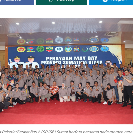
at Pekerja/Serikat Buruh (SP/SB) Sumut berfoto bersama pada momen per