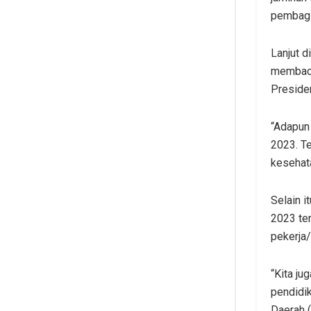
pembagia
Lanjut 
membaca
Preside
“Adapun
2023. T
kesehat
Selain 
2023 te
pekerja/
“Kita j
pendidi
Daerah (