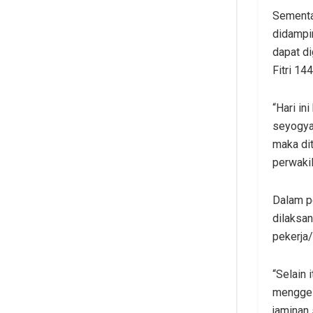
Sementar
didampi
dapat di
Fitri 14
“Hari in
seyogya
maka dit
perwakil
Dalam pe
dilaksa
pekerja/
“Selain 
menggel
jaminan 