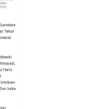
Jalan
023).
 Sumatera
ay Tahun
enderal
ihadiri
ahmayadi,
l Haris
t
 Intelkam
Dwi Indra
dari