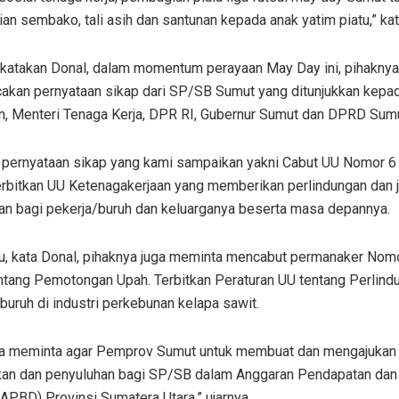
n sembako, tali asih dan santunan kepada anak yatim piatu,” kat
dikatakan Donal, dalam momentum perayaan May Day ini, pihaknya
kan pernyataan sikap dari SP/SB Sumut yang ditunjukkan kepa
n, Menteri Tenaga Kerja, DPR RI, Gubernur Sumut dan DPRD Sumu
 pernyataan sikap yang kami sampaikan yakni Cabut UU Nomor 6
erbitkan UU Ketenagakerjaan yang memberikan perlindungan dan 
an bagi pekerja/buruh dan keluarganya beserta masa depannya.
itu, kata Donal, pihaknya juga meminta mencabut permanaker Nom
ntang Pemotongan Upah. Terbitkan Peraturan UU tentang Perlind
buruh di industri perkebunan kelapa sawit.
uga meminta agar Pemprov Sumut untuk membuat dan mengajukan
kan dan penyuluhan bagi SP/SB dalam Anggaran Pendapatan dan 
APBD) Provinsi Sumatera Utara,” ujarnya.