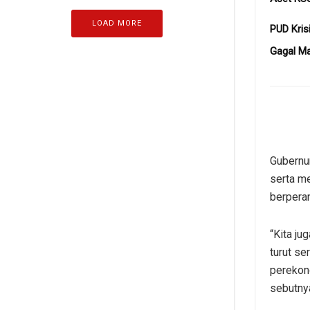
LOAD MORE
PUD Kris
Gagal M
Gubernu
serta m
berpera
“Kita ju
turut se
perekon
sebutny