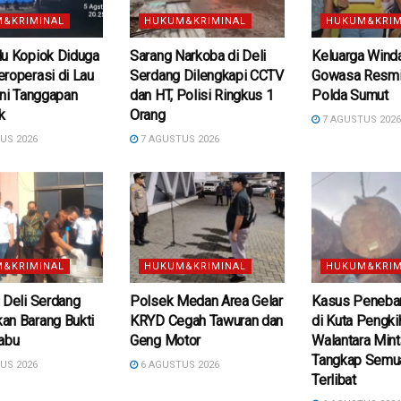
&KRIMINAL
HUKUM&KRIMINAL
HUKUM&KRIM
du Kopiok Diduga
Sarang Narkoba di Deli
Keluarga Wind
roperasi di Lau
Serdang Dilengkapi CCTV
Gowasa Resmi
Ini Tanggapan
dan HT, Polisi Ringkus 1
Polda Sumut
k
Orang
7 AGUSTUS 202
US 2026
7 AGUSTUS 2026
&KRIMINAL
HUKUM&KRIMINAL
HUKUM&KRIM
 Deli Serdang
Polsek Medan Area Gelar
Kasus Peneba
an Barang Bukti
KRYD Cegah Tawuran dan
di Kuta Pengki
abu
Geng Motor
Walantara Min
Tangkap Semu
US 2026
6 AGUSTUS 2026
Terlibat