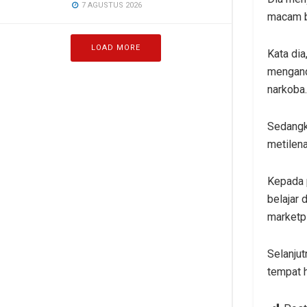
7 AGUSTUS 2026
macam b
LOAD MORE
Kata dia
mengand
narkoba.
Sedangk
metilen
Kepada 
belajar 
marketp
Selanjut
tempat 