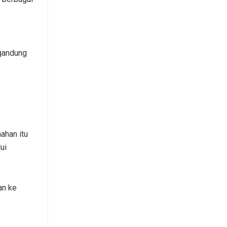
ngandung
ahan itu
ui
an ke