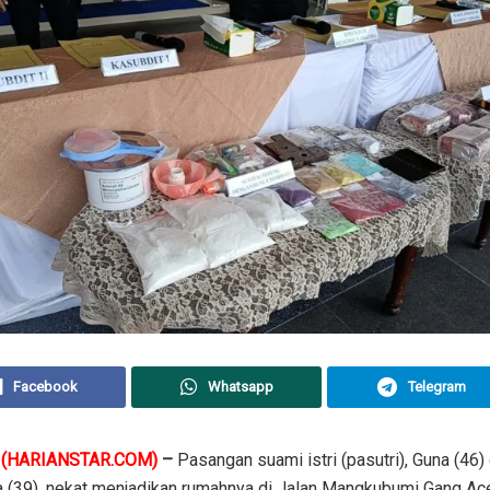
Facebook
Whatsapp
Telegram
(HARIANSTAR.COM)
–
Pasangan suami istri (pasutri), Guna (46)
a (39), nekat menjadikan rumahnya di Jalan Mangkubumi Gang Ac