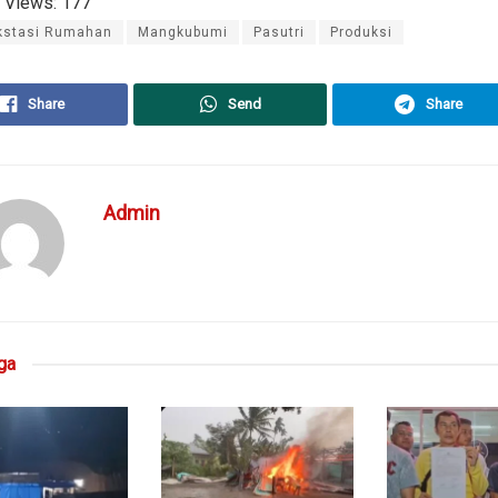
 Views:
177
kstasi Rumahan
Mangkubumi
Pasutri
Produksi
Share
Send
Share
Admin
ga