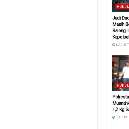
HUKUM
Judi Da
Masih Be
Baleng, 
Kapolse
8 AGUST
HUKUM
Polresta
Musnahk
1,2 Kg S
7 AGUST