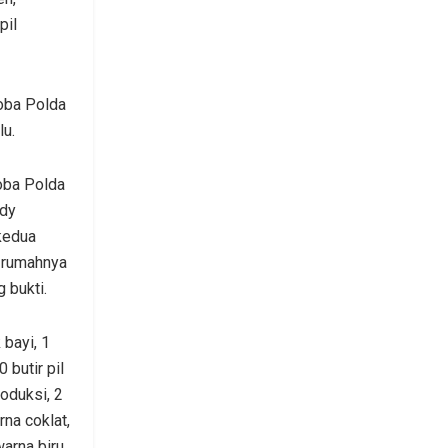
pil
koba Polda
u.
oba Polda
dy
kedua
i rumahnya
 bukti.
 bayi, 1
 butir pil
oduksi, 2
na coklat,
arna biru