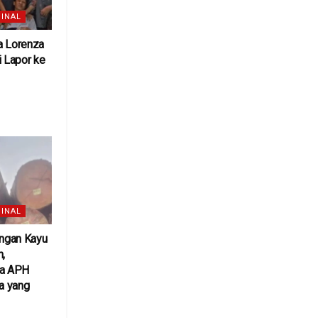
INAL
a Lorenza
 Lapor ke
6
INAL
ngan Kayu
h,
ta APH
a yang