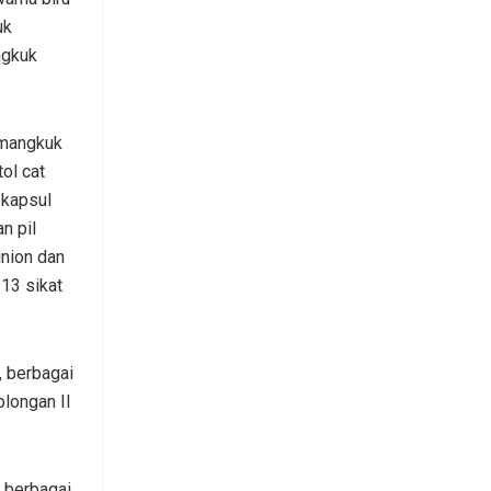
uk
ngkuk
 mangkuk
ol cat
l kapsul
n pil
inion dan
 13 sikat
, berbagai
longan II
 berbagai