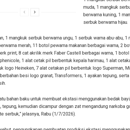
muda, 1 mangkuk serb
berwarna kuning, 1 ma
serbuk berwarna hijau.
n, 1 mangkuk serbuk berwarna ungu, 1 serbuk warna abu-abu, 1
berwarna merah, 11 botol pewarna makanan berbagai warna, 2 bot
merk print, 8 cat akrilik merk Faber Castell berbagai warna, 1 boto
henicole, 1 alat cetak pil berbentuk kepala harimau, 1 alat cetaka
k logo Heineken, 7 alat cetakan pil berbentuk logo Superman, M
berbahan besi logo granat, Transformers, 1 ayakan tepung, serta
ih.
satu bahan baku untuk membuat ekstasi menggunakan bedak bayi
, tepung, kemudian dicampur dengan zat mengandung narkoba go
e serbuk,” jelasnya, Rabu (1/7/2026).
yebut, pengungkapan pembuatan produksi ekstasi menggunakan