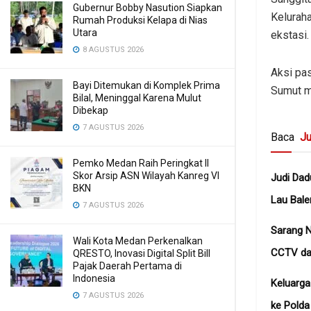
Gubernur Bobby Nasution Siapkan
Kelurah
Rumah Produksi Kelapa di Nias
Utara
ekstasi.
8 AGUSTUS 2026
Aksi pas
Bayi Ditemukan di Komplek Prima
Sumut m
Bilal, Meninggal Karena Mulut
Dibekap
7 AGUSTUS 2026
Baca
Ju
Pemko Medan Raih Peringkat II
Skor Arsip ASN Wilayah Kanreg VI
Judi Dad
BKN
Lau Bale
7 AGUSTUS 2026
Sarang N
Wali Kota Medan Perkenalkan
CCTV dan
QRESTO, Inovasi Digital Split Bill
Pajak Daerah Pertama di
Indonesia
Keluarg
7 AGUSTUS 2026
ke Pold