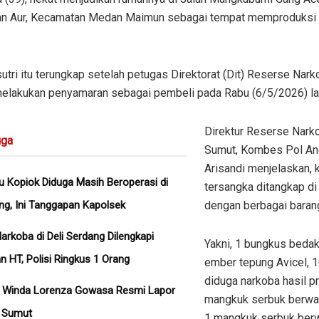
an Aur, Kecamatan Medan Maimun sebagai tempat memproduksi 
utri itu terungkap setelah petugas Direktorat (Dit) Reserse Nar
elakukan penyamaran sebagai pembeli pada Rabu (6/5/2026) lal
Direktur Reserse Nark
ga
Sumut, Kombes Pol An
Arisandi menjelaskan, 
u Kopiok Diduga Masih Beroperasi di
tersangka ditangkap d
ng, Ini Tanggapan Kapolsek
dengan berbagai barang
arkoba di Deli Serdang Dilengkapi
Yakni, 1 bungkus bedak
 HT, Polisi Ringkus 1 Orang
ember tepung Avicel, 10
diduga narkoba hasil pr
a Winda Lorenza Gowasa Resmi Lapor
mangkuk serbuk berwar
a Sumut
1 mangkuk serbuk berw