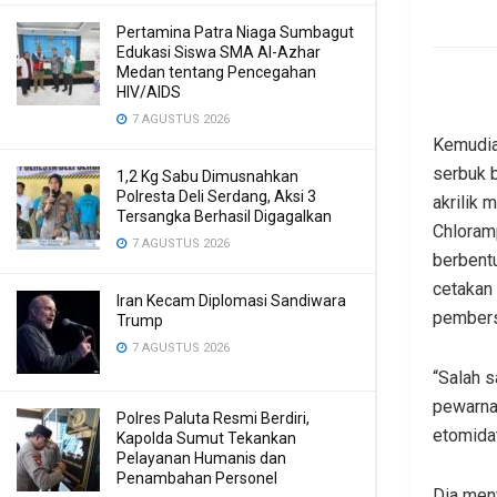
Pertamina Patra Niaga Sumbagut
Edukasi Siswa SMA Al-Azhar
Medan tentang Pencegahan
HIV/AIDS
7 AGUSTUS 2026
Kemudia
serbuk 
1,2 Kg Sabu Dimusnahkan
Polresta Deli Serdang, Aksi 3
akrilik 
Tersangka Berhasil Digagalkan
Chloramp
7 AGUSTUS 2026
berbentu
cetakan 
Iran Kecam Diplomasi Sandiwara
pembers
Trump
7 AGUSTUS 2026
“Salah 
pewarna
Polres Paluta Resmi Berdiri,
etomidat
Kapolda Sumut Tekankan
Pelayanan Humanis dan
Penambahan Personel
Dia men