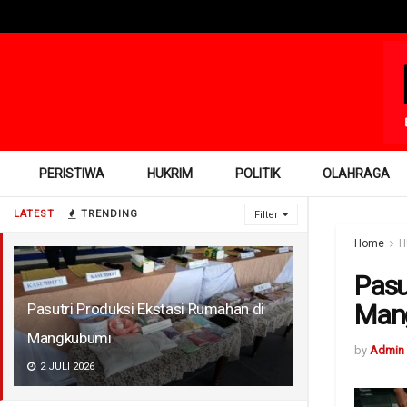
PERISTIWA
HUKRIM
POLITIK
OLAHRAGA
LATEST
TRENDING
Filter
Home
H
Pasu
Man
Pasutri Produksi Ekstasi Rumahan di
Mangkubumi
by
Admin
2 JULI 2026