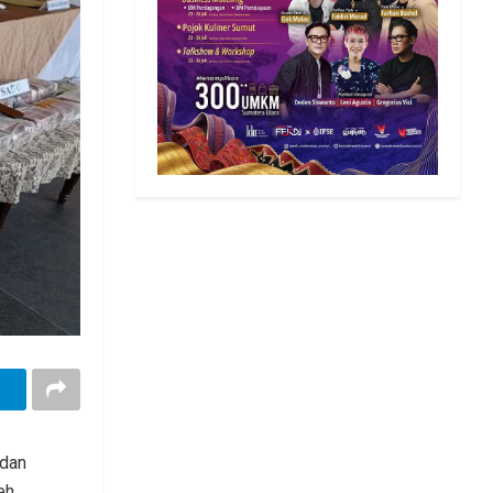
 dan
eh,