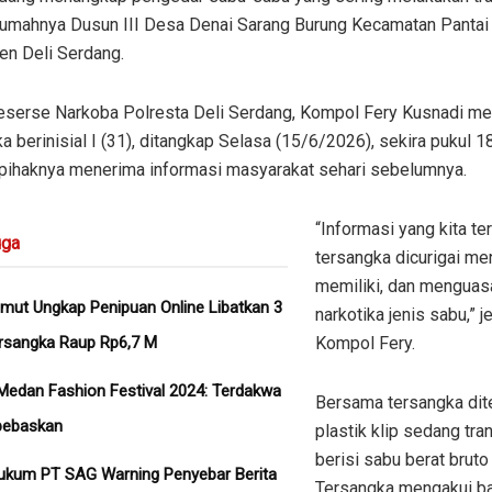
 rumahnya Dusun III Desa Denai Sarang Burung Kecamatan Pantai
en Deli Serdang.
eserse Narkoba Polresta Deli Serdang, Kompol Fery Kusnadi me
a berinisial I (31), ditangkap Selasa (15/6/2026), sekira pukul 
 pihaknya menerima informasi masyarakat sehari sebelumnya.
“Informasi yang kita te
ga
tersangka dicurigai me
memiliki, dan menguas
mut Ungkap Penipuan Online Libatkan 3
narkotika jenis sabu,” j
rsangka Raup Rp6,7 M
Kompol Fery.
Medan Fashion Festival 2024: Terdakwa
Bersama tersangka di
bebaskan
plastik klip sedang tra
berisi sabu berat bruto
ukum PT SAG Warning Penyebar Berita
Tersangka mengakui b