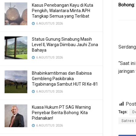
Bohong: 
Kasus Penebangan Kayu di Kuta
Pengkih, Walantara Minta APH
Tangkap Semua yang Terlibat
6 AGUSTUS 2026
Status Gunung Sinabung Masih
Level II, Warga Diimbau Jauhi Zona
Serdang
Bahaya
6 AGUSTUS 2026
“Saat i
jaringan
Bhabinkamtibmas dan Babinsa
Gembleng Paskibraka
Tigabinanga Sambut HUT RI Ke-81
6 AGUSTUS 2026
Post
Kuasa Hukum PT SAG Warning
Tags:
D
Penyebar Berita Bohong: Kita
Pidanakan!
Satres
6 AGUSTUS 2026