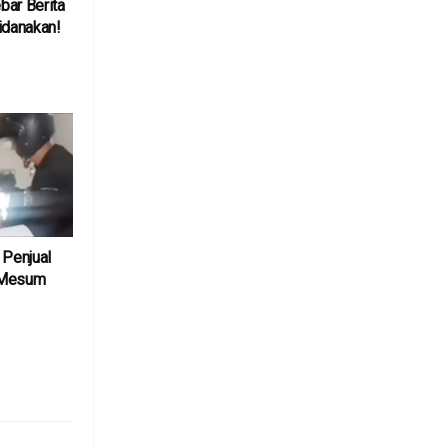
bar Berita
idanakan!
6
 Penjual
 Mesum
6