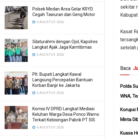
sekitar
Polsek Medan Area Gelar KRYD
Cegah Tawuran dan Geng Motor
Kabupat
6 AGUSTUS 2026
Kasat R
tersangk
Silaturahmi dengan Ojol, Kapolres
Langkat Ajak Jaga Kamtibmas
setelah
6 AGUSTUS 2026
Baca
Ju
Plt. Bupati Langkat Kawal
Langsung Percepatan Bantuan
Korban Banjir ke Jakarta
Polda Su
6 AGUSTUS 2026
WNA, Te
Komisi IV DPRD Langkat Mediasi
Korupsi 
Keluhan Warga Desa Ponco Warno
Minta Di
Terkait Kebisingan Pabrik PT SIS
6 AGUSTUS 2026
Kuasa H