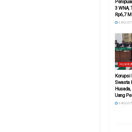
Penipuan
3 WNA, 
Rp6,7 M
6 AGUST
HUKRI
Korupsi
Swasta 
Husada,
Uang Pe
6 AGUST