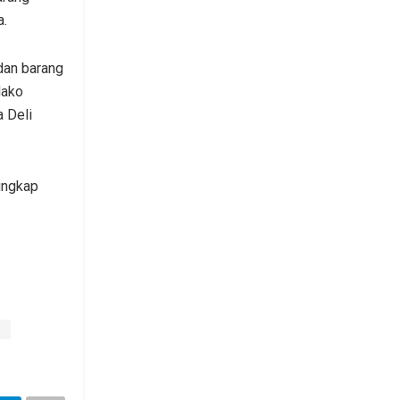
a.
dan barang
Mako
 Deli
ungkap
g