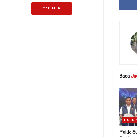
LOAD MORE
Baca
Ju
HUKRI
Polda S