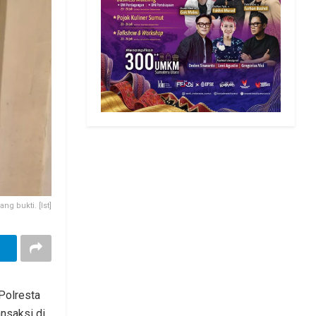
g bukti. [Ist]
Polresta
nsaksi di