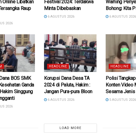
 Online Libatkan
Festival 2024: Terdakwa
Warning Penye
Tersangka Raup
Minta Dibebaskan
Bohong: Kita P
6 AGUSTUS 2026
6 AGUSTUS 202
US 2026
M
HEADLINE
HEADLINE
 Dana BOS SMK
Korupsi Dana Desa TA
Polisi Tangkap
Kesehatan Ganda
2024 di Paluta, Hakim :
Konten Video
 Hakim Singgung
Jangan Pura-pura Bloon
Sesama Jenis
ngganti
6 AGUSTUS 2026
5 AGUSTUS 202
US 2026
LOAD MORE