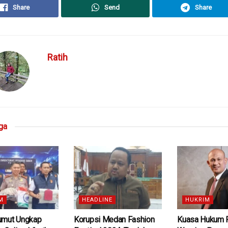
Share
Send
Share
Ratih
ga
M
HEADLINE
HUKRIM
umut Ungkap
Korupsi Medan Fashion
Kuasa Hukum 