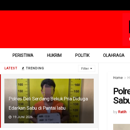
PERISTIWA
HUKRIM
POLITIK
OLAHRAGA
LATEST
TRENDING
Filter
Home
H
Polr
Sabu
Polres Deli Serdang Bekuk Pria Diduga
Edarkan Sabu di Pantai labu
by
Ratih
19 JUNI 2026