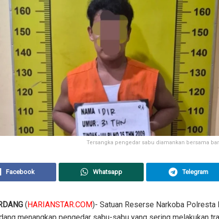
Tersangka pengedar sabu diamankan bersama baran
Facebook
Whatsapp
Telegram
RDANG
(
HARIANSTAR.COM
)- Satuan Reserse Narkoba Polresta 
rdang menangkap pengedar sabu-sabu yang sering melakukan tra