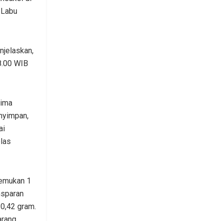
 Labu
njelaskan,
18.00 WIB
rima
nyimpan,
ai
elas
temukan 1
nsparan
 0,42 gram.
arang