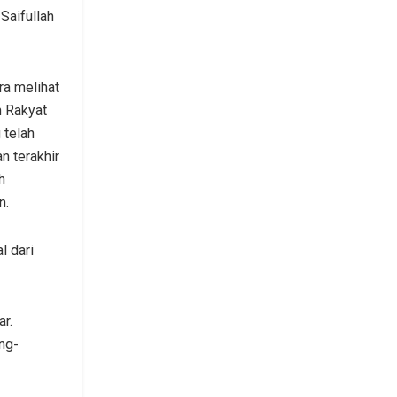
 Saifullah
ra melihat
 Rakyat
 telah
n terakhir
h
n.
l dari
ar.
ng-