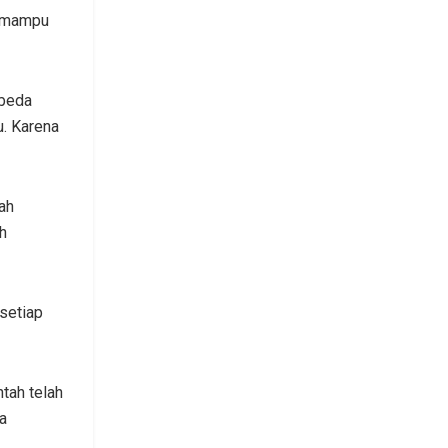
i mampu
-beda
u. Karena
ah
h
setiap
tah telah
a