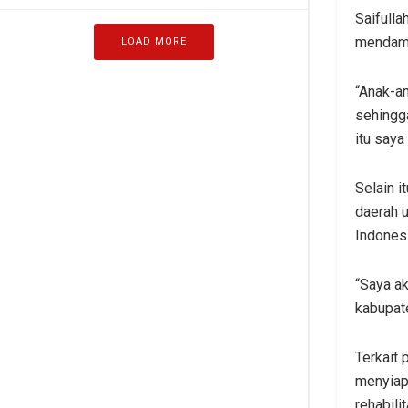
Saifulla
mendamp
LOAD MORE
“Anak-a
sehingg
itu saya
Selain i
daerah 
Indonesi
“Saya ak
kabupate
Terkait
menyiap
rehabili