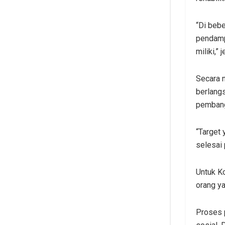
“Di beb
pendamp
miliki,” 
Secara 
berlang
pembangu
“Target 
selesai
Untuk K
orang y
Proses p