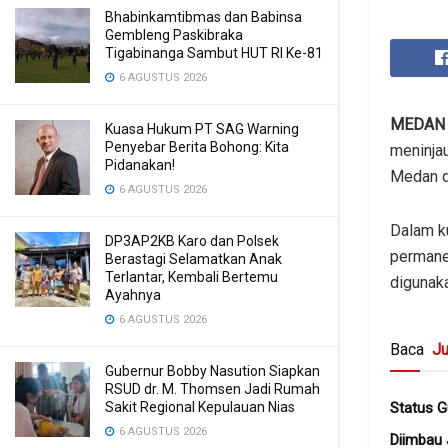
Bhabinkamtibmas dan Babinsa
Gembleng Paskibraka
Tigabinanga Sambut HUT RI Ke-81
6 AGUSTUS 2026
MEDAN
Kuasa Hukum PT SAG Warning
Penyebar Berita Bohong: Kita
meninja
Pidanakan!
Medan d
6 AGUSTUS 2026
Dalam k
DP3AP2KB Karo dan Polsek
permane
Berastagi Selamatkan Anak
Terlantar, Kembali Bertemu
digunak
Ayahnya
6 AGUSTUS 2026
Baca
Ju
Gubernur Bobby Nasution Siapkan
RSUD dr. M. Thomsen Jadi Rumah
Sakit Regional Kepulauan Nias
Status G
6 AGUSTUS 2026
Diimbau