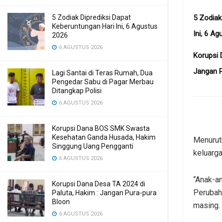
5 Zodiak Diprediksi Dapat
5 Zodiak
Keberuntungan Hari Ini, 6 Agustus
Ini, 6 A
2026
6 AGUSTUS 2026
Korupsi 
Jangan P
Lagi Santai di Teras Rumah, Dua
Pengedar Sabu di Pagar Merbau
Ditangkap Polisi
6 AGUSTUS 2026
Korupsi Dana BOS SMK Swasta
Kesehatan Ganda Husada, Hakim
Menurutn
Singgung Uang Pengganti
keluarg
6 AGUSTUS 2026
“Anak-an
Korupsi Dana Desa TA 2024 di
Perubaha
Paluta, Hakim : Jangan Pura-pura
Bloon
masing. 
6 AGUSTUS 2026