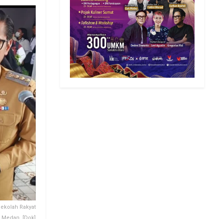
Sekolah Rakyat
 Medan. [Dok]