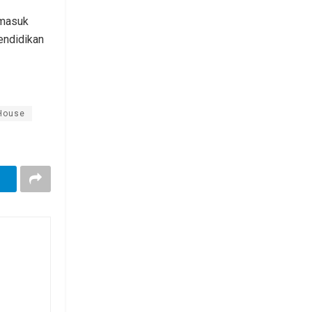
rmasuk
endidikan
House