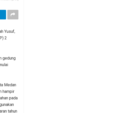
ah Yusuf,
P) 2
n gedung
mulai
ota Medan
h hampir
ahan pada
igunakan
aran tahun