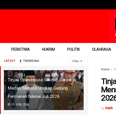
PERISTIWA
HUKRIM
POLITIK
OLAHRAGA
LATEST
TRENDING
Filter
Home
H
Tinj
Tinjau Open House Sekolah Rakyat di
Mens
Medan, Mensos Ungkap Gedung
202
Permanen Selesai Juli 2026
15 JUNI 2026
by
Ratih