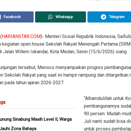
Facebook
Whatsapp
Telegram
(
HARIANSTAR.COM
)- Menteri Sosial Republik Indonesia, Saifull
u kegiatan open house Sekolah Rakyat Menengah Pertama (SRM
i Jalan Willem Iskandar, Kota Medan, Senin (15/6/2026) siang.
unjungan tersebut, Mensos menyampaikan progres pembanguna
n Sekolah Rakyat yang saat ini hampir rampung dan ditargetkan 
an pada tahun ajaran 2026-2027.
“Alhamdulillah untuk K
ga
pembangunannya suda
90 persen. Mudah-mud
unung Sinabung Masih Level II, Warga
Juli nanti sudah bisa d
 Jauhi Zona Bahaya
untuk proses pembelaj