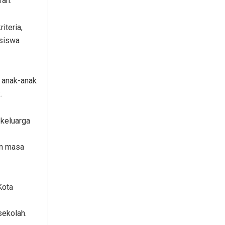
rah.
iteria,
 siswa
 anak-anak
.
 keluarga
an masa
Kota
sekolah.