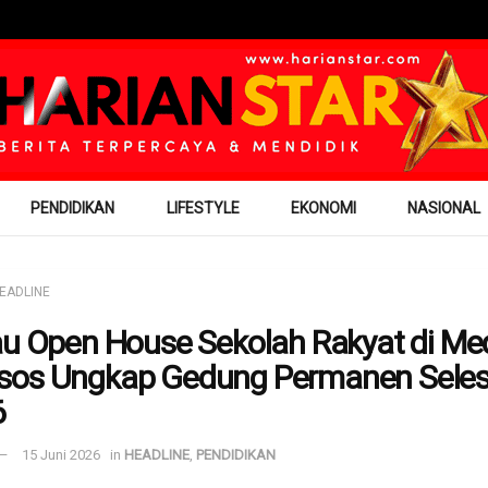
PENDIDIKAN
LIFESTYLE
EKONOMI
NASIONAL
EADLINE
au Open House Sekolah Rakyat di Me
os Ungkap Gedung Permanen Selesa
6
15 Juni 2026
in
HEADLINE
,
PENDIDIKAN