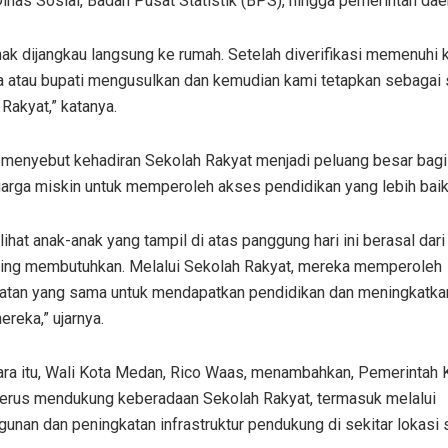
Dinas Sosial, Badan Pusat Statistik (BPS), hingga pemerintah dae
ak dijangkau langsung ke rumah. Setelah diverifikasi memenuhi kr
ta atau bupati mengusulkan dan kemudian kami tetapkan sebagai
Rakyat,” katanya.
a menyebut kehadiran Sekolah Rakyat menjadi peluang besar bagi
uarga miskin untuk memperoleh akses pendidikan yang lebih baik
lihat anak-anak yang tampil di atas panggung hari ini berasal dari
ling membutuhkan. Melalui Sekolah Rakyat, mereka memperoleh
tan yang sama untuk mendapatkan pendidikan dan meningkatk
reka,” ujarnya.
ra itu, Wali Kota Medan, Rico Waas, menambahkan, Pemerintah 
erus mendukung keberadaan Sekolah Rakyat, termasuk melalui
nan dan peningkatan infrastruktur pendukung di sekitar lokasi 