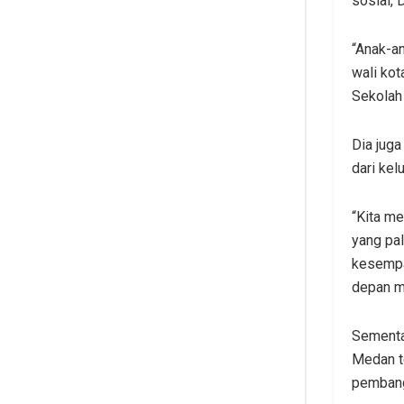
sosial, 
“Anak-an
wali ko
Sekolah 
Dia jug
dari kel
“Kita me
yang pa
kesempa
depan me
Sementa
Medan t
pembangu