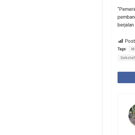
“Pemeri
pembang
berjalan 
Post
Tags:
M
Sekola