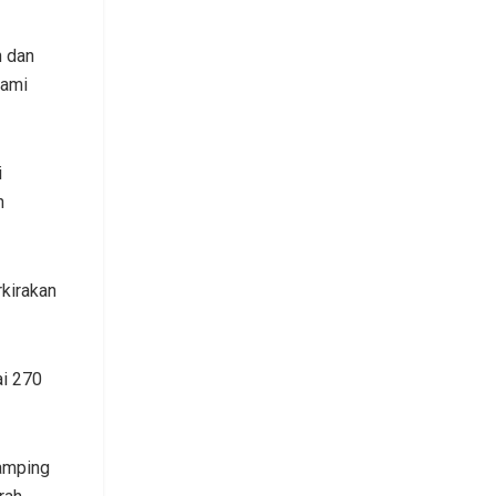
n dan
kami
i
n
rkirakan
ai 270
damping