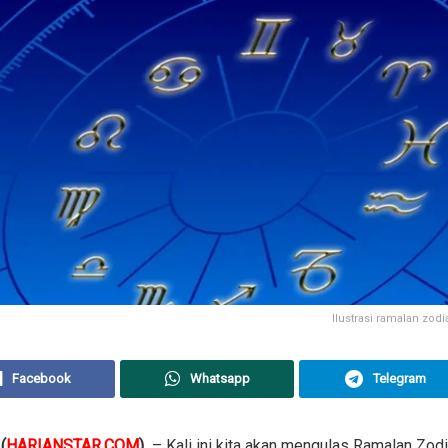
Ilustrasi ramalan zodiak
Facebook
Whatsapp
Telegram
(
HARIANSTAR.COM
)
– Kali ini kita akan mengulas Ramalan Zodiak