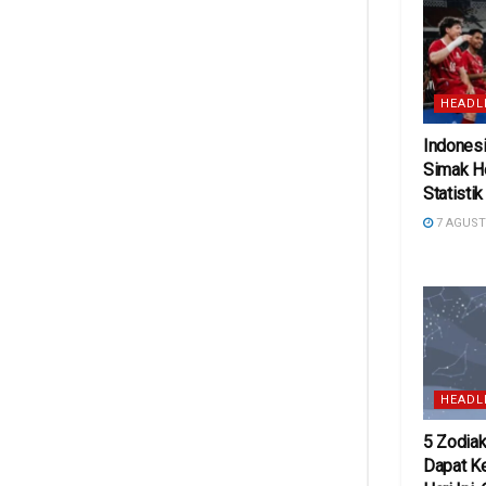
HEADL
Indonesi
Simak H
Statisti
7 AGUST
HEADL
5 Zodiak
Dapat K