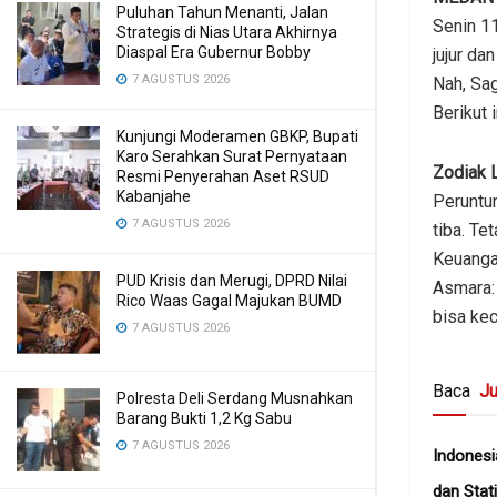
Puluhan Tahun Menanti, Jalan
Senin 11
Strategis di Nias Utara Akhirnya
Diaspal Era Gubernur Bobby
jujur da
7 AGUSTUS 2026
Nah, Sag
Berikut 
Kunjungi Moderamen GBKP, Bupati
Karo Serahkan Surat Pernyataan
Zodiak L
Resmi Penyerahan Aset RSUD
Kabanjahe
Peruntun
7 AGUSTUS 2026
tiba. Te
Keuangan
PUD Krisis dan Merugi, DPRD Nilai
Asmara: 
Rico Waas Gagal Majukan BUMD
bisa kec
7 AGUSTUS 2026
Baca
Ju
Polresta Deli Serdang Musnahkan
Barang Bukti 1,2 Kg Sabu
7 AGUSTUS 2026
Indonesi
dan Stat