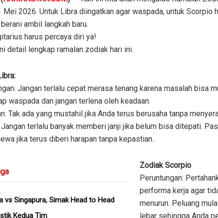
 Mei 2026. Untuk Libra diingatkan agar waspada, untuk Scorpio h
n berani ambil langkah baru.
itarius harus percaya diri ya!
ini detail lengkap ramalan zodiak hari ini.
ibra:
gan: Jangan terlalu cepat merasa tenang karena masalah bisa mu
tap waspada dan jangan terlena oleh keadaan.
: Tak ada yang mustahil jika Anda terus berusaha tanpa menyera
Jangan terlalu banyak memberi janji jika belum bisa ditepati. Pa
ewa jika terus diberi harapan tanpa kepastian.
Zodiak Scorpio
ga
Peruntungan: Pertahan
performa kerja agar tid
a vs Singapura, Simak Head to Head
menurun. Peluang mula
istik Kedua Tim
lebar sehingga Anda pe