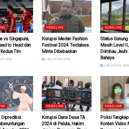
INE
HEADLINE
HEADLINE
a vs Singapura,
Korupsi Medan Fashion
Status Gunung
ead to Head dan
Festival 2024: Terdakwa
Masih Level II
k Kedua Tim
Minta Dibebaskan
Diimbau Jauhi
Bahaya
US 2026
6 AGUSTUS 2026
6 AGUSTUS 202
INE
HEADLINE
HEADLINE
 Diprediksi
Korupsi Dana Desa TA
Polisi Tangkap
eberuntungan
2024 di Paluta, Hakim :
Konten Video