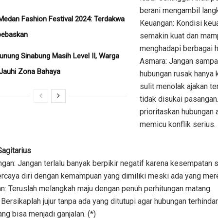
berani mengambil langk
Medan Fashion Festival 2024: Terdakwa
Keuangan: Kondisi keu
bebaskan
semakin kuat dan mam
menghadapi berbagai 
unung Sinabung Masih Level II, Warga
Asmara: Jangan sampa
 Jauhi Zona Bahaya
hubungan rusak hanya 
sulit menolak ajakan t
tidak disukai pasangan
prioritaskan hubungan a
memicu konflik serius.
agitarius
gan: Jangan terlalu banyak berpikir negatif karena kesempatan s
ercaya diri dengan kemampuan yang dimiliki meski ada yang me
n: Teruslah melangkah maju dengan penuh perhitungan matang.
Bersikaplah jujur tanpa ada yang ditutupi agar hubungan terhindar
ang bisa menjadi ganjalan. (*)