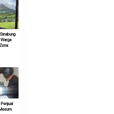
 Sinabung
, Warga
 Zona
6
 Penjual
 Mesum