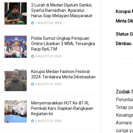
2 Lurah di Medan Dijatuhi Sanksi,
Syaiful Ramadhan: Aparatur
Korupsi 
Harus Siap Melayani Masyarakat
Minta Di
7 AGUSTUS 2026
Status G
Polda Sumut Ungkap Penipuan
Diimbau
Online Libatkan 3 WNA, Tersangka
Raup Rp6,7 M
6 AGUSTUS 2026
Korupsi Medan Fashion Festival
2024: Terdakwa Minta Dibebaskan
6 AGUSTUS 2026
Zodiak S
Peruntun
Menyemarakkan HUT Ke-81 RI,
Tetap p
Pemkab Karo Siapkan Rangkaian
Kegiatan Ini
Keuanga
6 AGUSTUS 2026
Asmara: 
curiga y