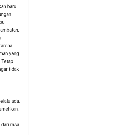
ah baru.
angan
pu
hambatan.
i
karena
eman yang
. Tetap
gar tidak
elalu ada.
remehkan.
 dari rasa