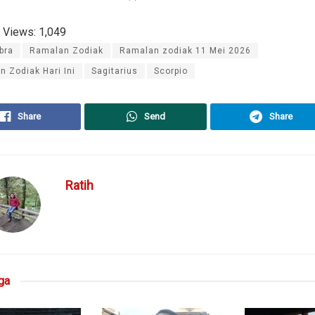
 Views:
1,049
ibra
Ramalan Zodiak
Ramalan zodiak 11 Mei 2026
 Zodiak Hari Ini
Sagitarius
Scorpio
Share
Send
Share
Ratih
ga