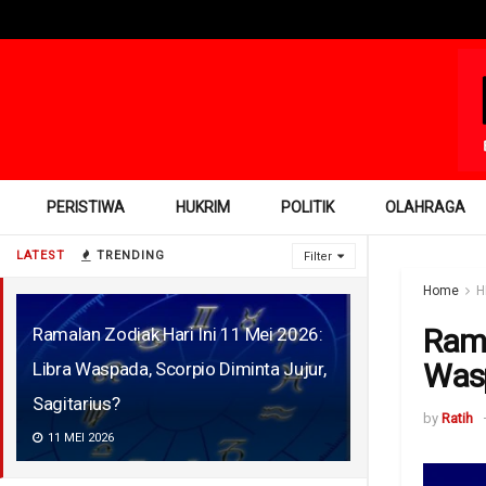
PERISTIWA
HUKRIM
POLITIK
OLAHRAGA
LATEST
TRENDING
Filter
Home
H
Rama
Ramalan Zodiak Hari Ini 11 Mei 2026:
Wasp
Libra Waspada, Scorpio Diminta Jujur,
Sagitarius?
by
Ratih
11 MEI 2026