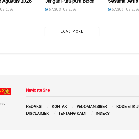
, 6 Agustus 2026
Jangan Pura-pura Bloon
Sesama Jenis
US 2026
6 AGUSTUS 2026
5 AGUSTUS 202
LOAD MORE
Navigate Site
022
REDAKSI
KONTAK
PEDOMAN SIBER
KODE ETIK 
DISCLAIMER
TENTANG KAMI
INDEKS