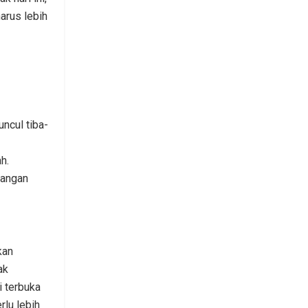
arus lebih
ncul tiba-
h.
sangan
kan
ak
i terbuka
rlu lebih