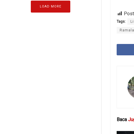
LOAD MORE
Post
Tags:
L
Ramalan
Baca
Ju