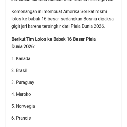
Kemenangan ini membuat Amerika Serikat resmi
lolos ke babak 16 besar, sedangkan Bosnia dipaksa
gigit jari karena tersingkir dari Piala Dunia 2026.
Berikut Tim Lolos ke Babak 16 Besar Piala
Dunia 2026:
1. Kanada
2. Brasil
3. Paraguay
4. Maroko
5. Norwegia
6. Prancis