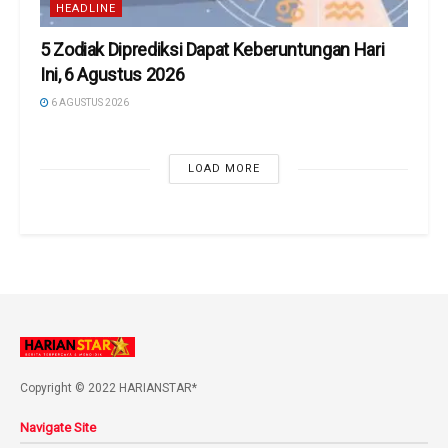
HEADLINE
5 Zodiak Diprediksi Dapat Keberuntungan Hari
Ini, 6 Agustus 2026
6 AGUSTUS 2026
LOAD MORE
Copyright © 2022 HARIANSTAR*
Navigate Site