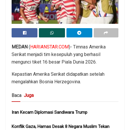
MEDAN
(
HARIANSTAR.COM
)- Timnas Amerika
Serikat menjadi tim kesepuluh yang berhasil
mengunci tiket 16 besar Piala Dunia 2026.
Kepastian Amerika Serikat didapatkan setelah
mengalahkan Bosnia Herzegovina.
Baca
Juga
Iran Kecam Diplomasi Sandiwara Trump
Konflik Gaza, Hamas Desak 8 Negara Muslim Tekan