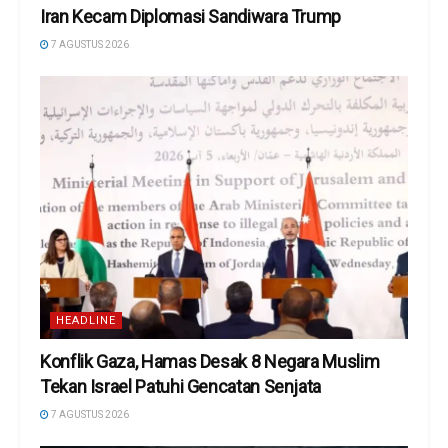
Iran Kecam Diplomasi Sandiwara Trump
7 AGUSTUS 2026
HEADLINE
Konflik Gaza, Hamas Desak 8 Negara Muslim
Tekan Israel Patuhi Gencatan Senjata
7 AGUSTUS 2026