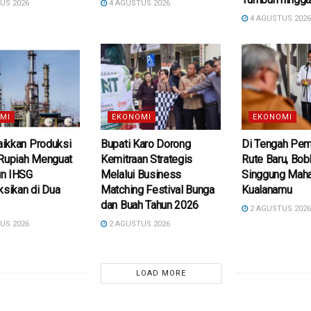
US 2026
4 AGUSTUS 2026
4 AGUSTUS 202
MI
EKONOMI
EKONOMI
ikkan Produksi
Bupati Karo Dorong
Di Tengah Pe
 Rupiah Menguat
Kemitraan Strategis
Rute Baru, Bob
n IHSG
Melalui Business
Singgung Maha
ksikan di Dua
Matching Festival Bunga
Kualanamu
dan Buah Tahun 2026
2 AGUSTUS 202
US 2026
2 AGUSTUS 2026
LOAD MORE