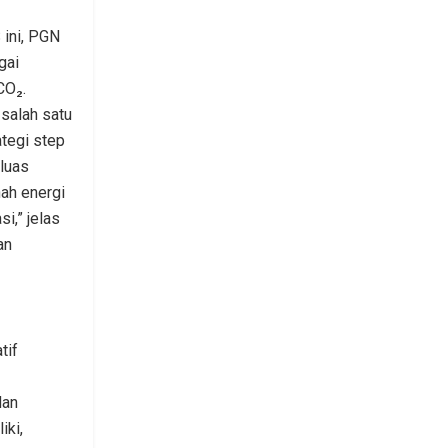
 ini, PGN
gai
CO₂.
salah satu
ategi step
luas
nah energi
i,” jelas
an
tif
dan
iki,