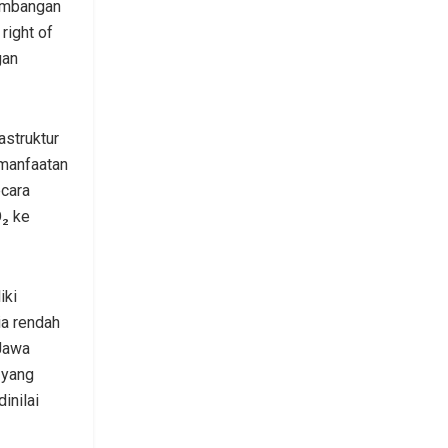
gembangan
right of
gan
astruktur
manfaatan
ecara
O₂ ke
iki
a rendah
 Jawa
 yang
inilai