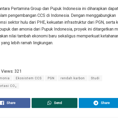
antara Pertamina Group dan Pupuk Indonesia ini diharapkan dapa
dalam pengembangan CCS di Indonesia. Dengan menggabungkan
si sektor hulu dari PHE, kekuatan infrastruktur dari PGN, serta k
 pupuk dan amonia dari Pupuk Indonesia, proyek ini ditargetkan
akan nilai tambah ekonomi baru sekaligus memperkuat ketahanan
 yang lebih ramah lingkungan.
 Views:
321
monia
Ekosistem CCS
PGN
rendah karbon
Studi
ortasi CO₂
Share
Send
Share