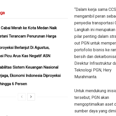
“Dalam kerja sama CCS
ga
mengambil peran seba
penyedia transportasi 
 Cabai Merah ke Kota Medan Naik
Langkah ini merupakan 
etani Terancam Penurunan Harga
pilar penting dalam str
out PGN untuk memper
iproyeksi Berlanjut Di Agustus,
portofolio bisnis ke ra
si Picu Arus Kas Negatif ASN
bersih dan dekarbonisas
Direktur Infrastruktur d
abilitas Sistem Keuangan Nasional
Teknologi PGN, Hery
rjaga, Ekonomi Indonesia Diproyeksi
Murahmanta.
hingga 6 Persen
Untuk mendukung inisia
tersebut, PGN akan
mengoptimalkan aset 
sumber daya yang dimil