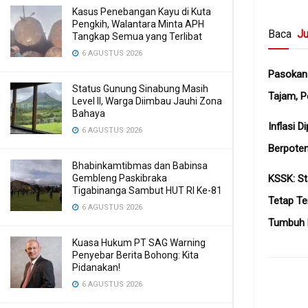
Kasus Penebangan Kayu di Kuta
Pengkih, Walantara Minta APH
Baca
Ju
Tangkap Semua yang Terlibat
6 AGUSTUS 2026
Pasokan
Status Gunung Sinabung Masih
Tajam, P
Level II, Warga Diimbau Jauhi Zona
Bahaya
Inflasi D
6 AGUSTUS 2026
Berpoten
Bhabinkamtibmas dan Babinsa
Gembleng Paskibraka
KSSK: St
Tigabinanga Sambut HUT RI Ke-81
Tetap Te
6 AGUSTUS 2026
Tumbuh 
Kuasa Hukum PT SAG Warning
Penyebar Berita Bohong: Kita
Pidanakan!
6 AGUSTUS 2026