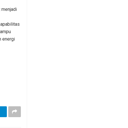
t menjadi
apabilitas
 mampu
 energi