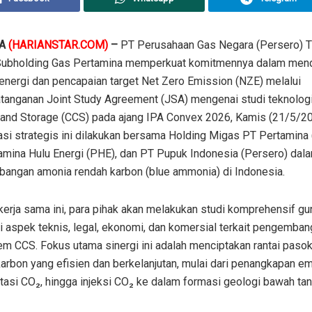
TA
(HARIANSTAR.COM)
–
PT Perusahaan Gas Negara (Persero) 
Subholding Gas Pertamina memperkuat komitmennya dalam men
 energi dan pencapaian target Net Zero Emission (NZE) melalui
tanganan Joint Study Agreement (JSA) mengenai studi teknolog
 and Storage (CCS) pada ajang IPA Convex 2026, Kamis (21/5/20
si strategis ini dilakukan bersama Holding Migas PT Pertamina 
amina Hulu Energi (PHE), dan PT Pupuk Indonesia (Persero) dal
angan amonia rendah karbon (blue ammonia) di Indonesia.
kerja sama ini, para pihak akan melakukan studi komprehensif gu
 aspek teknis, legal, ekonomi, dan komersial terkait pengemba
em CCS. Fokus utama sinergi ini adalah menciptakan rantai paso
arbon yang efisien dan berkelanjutan, mulai dari penangkapan em
tasi CO₂, hingga injeksi CO₂ ke dalam formasi geologi bawah ta