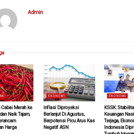
Admin
ga
MI
EKONOMI
EKONOMI
 Cabai Merah ke
Inflasi Diproyeksi
KSSK: Stabilit
an Naik Tajam,
Berlanjut Di Agustus,
Keuangan Nasi
Terancam
Berpotensi Picu Arus Kas
Terjaga, Ekono
an Harga
Negatif ASN
Indonesia Dip
Tumbuh hingga