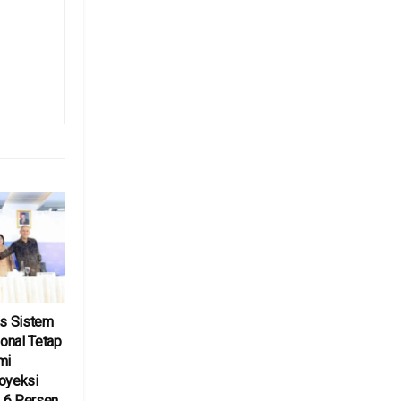
as Sistem
onal Tetap
mi
royeksi
 6 Persen