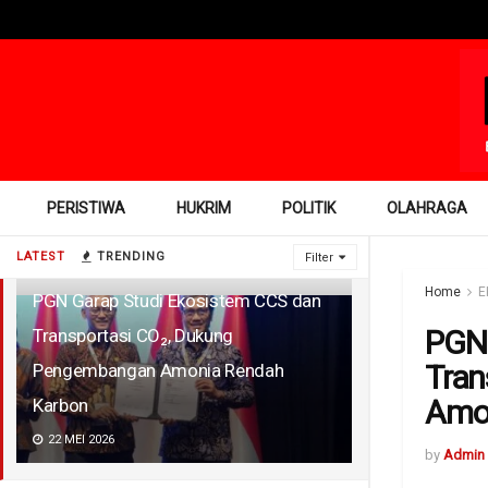
PERISTIWA
HUKRIM
POLITIK
OLAHRAGA
LATEST
TRENDING
Filter
Home
E
PGN Garap Studi Ekosistem CCS dan
PGN 
Transportasi CO₂, Dukung
Tran
Pengembangan Amonia Rendah
Amo
Karbon
22 MEI 2026
by
Admin