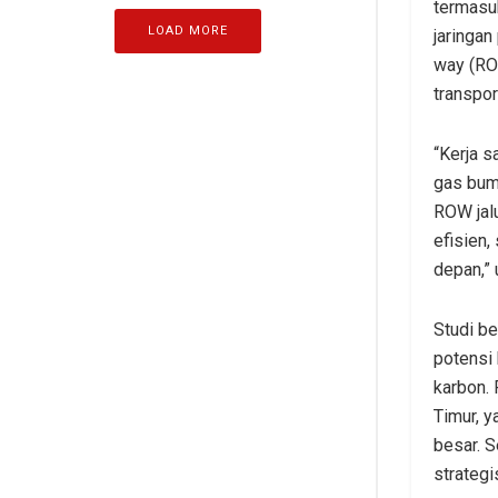
termasu
LOAD MORE
jaringan
way (RO
transpor
“Kerja s
gas bum
ROW jal
efisien
depan,” 
Studi b
potensi
karbon. 
Timur, y
besar. S
strategi