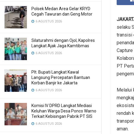
Polsek Medan Area Gelar KRYD
Cegah Tawuran dan Geng Motor
JAKAR
6 AGUSTUS 2026
selaku 
transisi
Silaturahmi dengan Ojol, Kapolres
penanda
Langkat Ajak Jaga Kamtibmas
Capture
6 AGUSTUS 2026
Kolabora
PT Pert
Plt. Bupati Langkat Kawal
pengemb
Langsung Percepatan Bantuan
Korban Banjir ke Jakarta
Melalui 
6 AGUSTUS 2026
mengkaji
ekosist
Komisi IV DPRD Langkat Mediasi
Keluhan Warga Desa Ponco Warno
rendah k
Terkait Kebisingan Pabrik PT SIS
transpor
6 AGUSTUS 2026
aman.