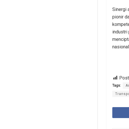
Sinergi 
pionir 
kompeten
industri
mencipt
nasional
Post
Tags:
A
Transp