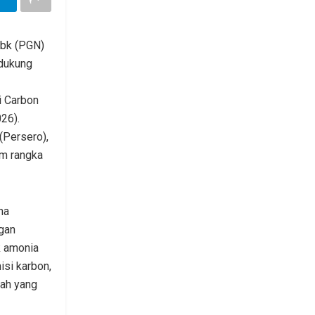
Tbk (PGN)
dukung
i Carbon
26).
(Persero),
am rangka
na
ngan
k amonia
isi karbon,
nah yang