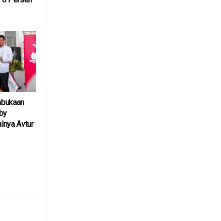
6
mbukaan
by
lnya Avtur
6