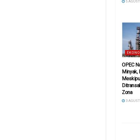
5 AGUST
EKONO
OPEC Na
Minyak,
Meskipu
Ditransa
Zona
3 AGUST