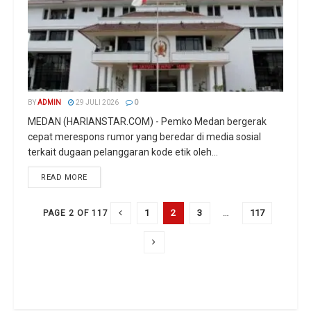
BY
ADMIN
29 JULI 2026
0
MEDAN (HARIANSTAR.COM) - Pemko Medan bergerak
cepat merespons rumor yang beredar di media sosial
terkait dugaan pelanggaran kode etik oleh...
READ MORE
1
2
3
…
117
PAGE 2 OF 117