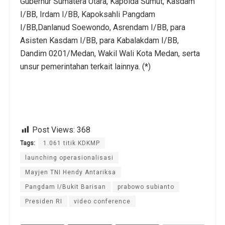
Gubernur Sumatera Utara, Kapolda Sumut, Kasdam
I/BB, Irdam I/BB, Kapoksahli Pangdam
I/BB,Danlanud Soewondo, Asrendam I/BB, para
Asisten Kasdam I/BB, para Kabalakdam I/BB,
Dandim 0201/Medan, Wakil Wali Kota Medan, serta
unsur pemerintahan terkait lainnya. (*)
Post Views:
368
Tags:
1.061 titik KDKMP
launching operasionalisasi
Mayjen TNI Hendy Antariksa
Pangdam I/Bukit Barisan
prabowo subianto
Presiden RI
video conference