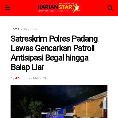
Home
TNI/POLRI
Satreskrim Polres Padang
Lawas Gencarkan Patroli
Antisipasi Begal hingga
Balap Liar
by
Abi
29 Mei 2026