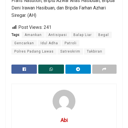
Frans Nasution, Briptu Azwar Anas Hasibuan, Bripda
Deni Irawan Hasibuan, dan Bripda Farhan Azhari
Siregar. (AH)
Post Views:
241
Tags:
Amankan
Antisipasi
Balap Liar
Begal
Gencarkan
Idul Adha
Patroli
Polres Padang Lawas
Satreskrim
Takbiran
Abi