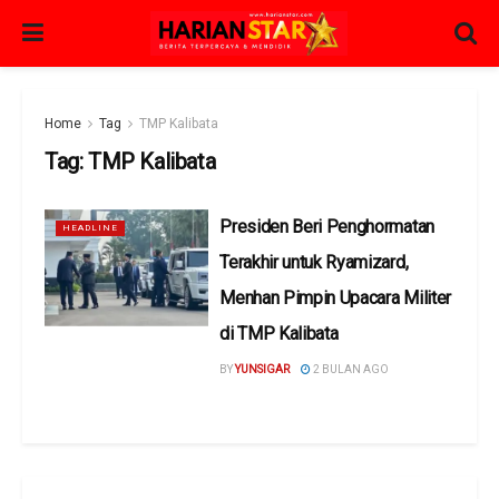
Home
Tag
TMP Kalibata
Tag:
TMP Kalibata
Presiden Beri Penghormatan
HEADLINE
Terakhir untuk Ryamizard,
Menhan Pimpin Upacara Militer
di TMP Kalibata
BY
YUNSIGAR
2 BULAN AGO