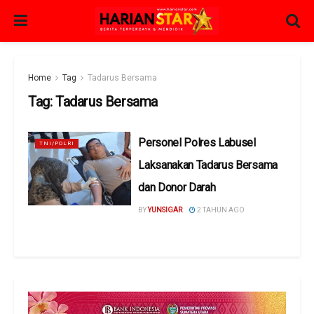
Home
Tag
Tadarus Bersama
Tag:
Tadarus Bersama
Personel Polres Labusel
TNI/POLRI
Laksanakan Tadarus Bersama
dan Donor Darah
BY
YUNSIGAR
2 TAHUN AGO