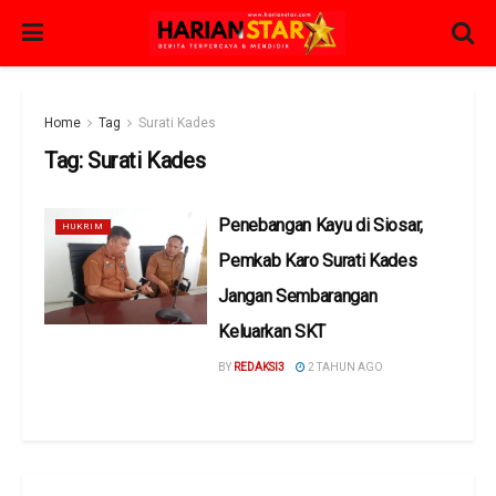
Home
Tag
Surati Kades
Tag:
Surati Kades
Penebangan Kayu di Siosar,
HUKRIM
Pemkab Karo Surati Kades
Jangan Sembarangan
Keluarkan SKT
BY
REDAKSI3
2 TAHUN AGO