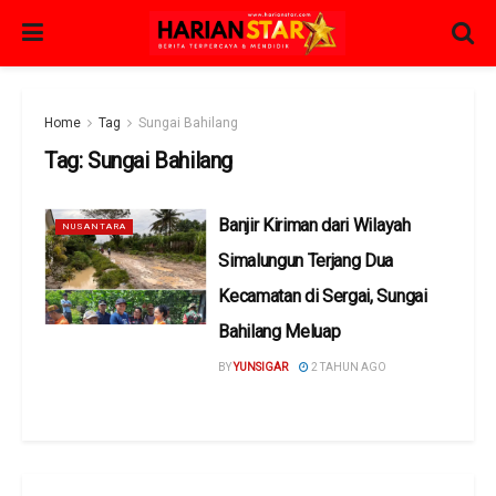
Home
Tag
Sungai Bahilang
Tag:
Sungai Bahilang
Banjir Kiriman dari Wilayah
NUSANTARA
Simalungun Terjang Dua
Kecamatan di Sergai, Sungai
Bahilang Meluap
BY
YUNSIGAR
2 TAHUN AGO