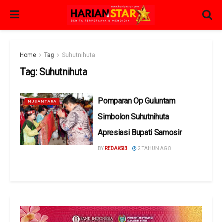
Home
Tag
Suhutnihuta
Tag:
Suhutnihuta
Pomparan Op Guluntam
NUSANTARA
Simbolon Suhutnihuta
Apresiasi Bupati Samosir
BY
REDAKSI3
2 TAHUN AGO