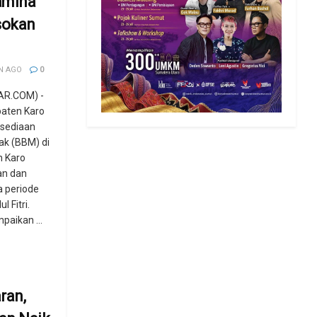
amina
sokan
N AGO
0
AR.COM) -
aten Karo
sediaan
ak (BBM) di
n Karo
an dan
 periode
 Fitri.
paikan ...
ran,