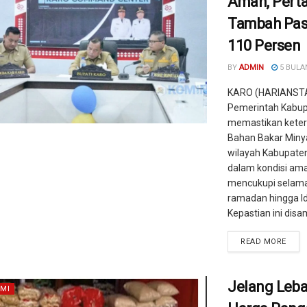
Aman, Pert
Tambah Pa
110 Persen
BY
ADMIN
5 BULA
KARO (HARIANST
Pemerintah Kabup
memastikan keter
Bahan Bakar Miny
wilayah Kabupate
dalam kondisi am
mencukupi selama
ramadan hingga Idul
Kepastian ini disam
READ MORE
Jelang Leba
MI