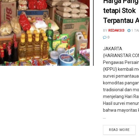
Harga Pang
tetapi Stok
Terpantau 
BY
REDAKSI3
1 TA
0
JAKARTA
(HARIANSTAR.COM
Pengawas Persai
(KPPU) kembali m
survei pemantaua
komoditas pangan
tradisional dan m
menjelang Hari Raya
Hasil survei menu
bahwa mayoritas 
...
READ MORE