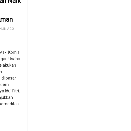
an Naik
Aman
HUN AGO
) - Komisi
ngan Usaha
elakukan
n
 di pasar
odern
 Idul Fitri.
njukkan
komoditas