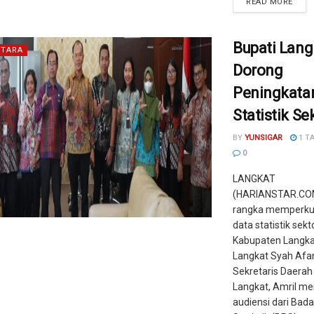
READ MORE
Bupati Lang
TARA
Dorong
Peningkata
Statistik Se
BY
YUNSIGAR
1 T
0
LANGKAT
(HARIANSTAR.COM
rangka memperkua
data statistik sekto
Kabupaten Langkat
Langkat Syah Afan
Sekretaris Daera
Langkat, Amril m
audiensi dari Bad