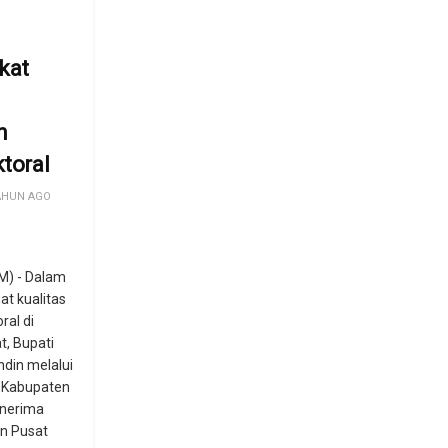
kat
n
ktoral
AHUN AGO
) - Dalam
t kualitas
ral di
, Bupati
din melalui
h Kabupaten
enerima
an Pusat