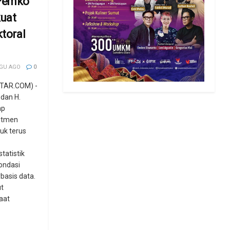
Pemko
uat
ktoral
GU AGO
0
TAR.COM) -
edan H.
ap
itmen
uk terus
tatistik
fondasi
asis data.
t
aat