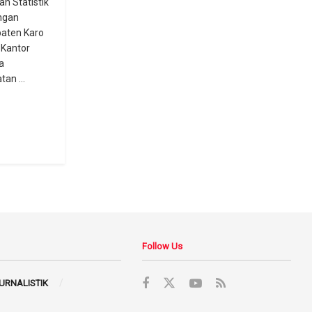
n Statistik
ungan
aten Karo
 Kantor
a
an ...
Follow Us
JURNALISTIK