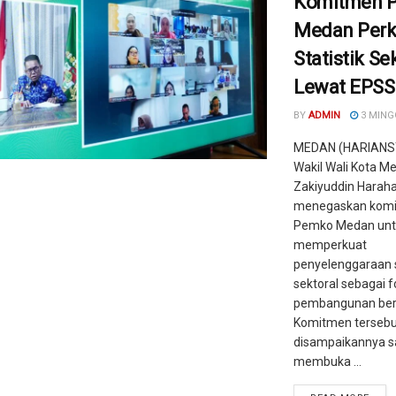
Komitmen 
Medan Perk
Statistik Se
Lewat EPSS
BY
ADMIN
3 MING
MEDAN (HARIANS
Wakil Wali Kota M
Zakiyuddin Harah
menegaskan kom
Pemko Medan unt
memperkuat
penyelenggaraan s
sektoral sebagai 
pembangunan berb
Komitmen tersebu
disampaikannya s
membuka ...