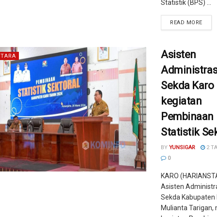
Statistik (BPS) ...
READ MORE
Asisten
TARA
Administra
Sekda Karo
kegiatan
Pembinaan
Statistik Se
BY
YUNSIGAR
2 T
0
KARO (HARIANST
Asisten Administ
Sekda Kabupaten 
Mulianta Tarigan