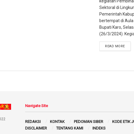
kegiatan Pembinaa
Sektoral di Lingk
Pemerintah Kabup
bertempat di Aula
Bupati Karo, Selas
(26/3/2024). Kegiat
READ MORE
Navigate Site
022
REDAKSI
KONTAK
PEDOMAN SIBER
KODE ETIK 
DISCLAIMER
TENTANG KAMI
INDEKS