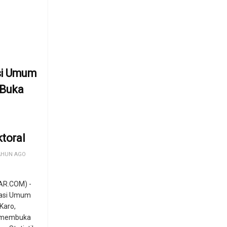
si Umum
 Buka
ktoral
AHUN AGO
AR.COM) -
rasi Umum
Karo,
, membuka