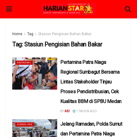
Home
Tag
Stasiun Pengisian Bahan Bakar
Tag:
Stasiun Pengisian Bahan Bakar
Pertamina Patra Niaga
EKONOMI
Regional Sumbagut Bersama
Lintas Stakeholder Tinjau
Proses Pendistribusian, Cek
Kualitas BBM di SPBU Medan
BY
ABI
1 TAHUN AGO
Jelang Ramadan, Polda Sumut
HEADLINE
dan Pertamina Patra Niaga