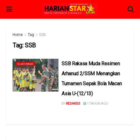
Home
Tag
SSB
Tag:
SSB
SSB Rakasa Muda Resimen
OLAHRAGA
Arhanud 2/SSM Menangkan
Turnamen Sepak Bola Macan
Asia U-(12/13)
BY
REDAKSI3
1 TAHUN AGO