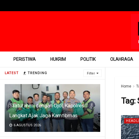
PERISTIWA
HUKRIM
POLITIK
OLAHRAGA
LATEST
TRENDING
Filter
Home
T
Tag:
Silaturahmi dengan Ojol, Kapolres
Langkat Ajak Jaga Kamtibmas
HEADL
6 AGUSTUS 2026