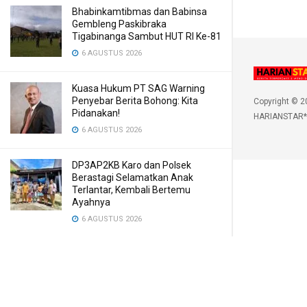
Bhabinkamtibmas dan Babinsa
Gembleng Paskibraka
Tigabinanga Sambut HUT RI Ke-81
6 AGUSTUS 2026
Kuasa Hukum PT SAG Warning
Penyebar Berita Bohong: Kita
Copyright © 2
Pidanakan!
HARIANSTAR*
6 AGUSTUS 2026
DP3AP2KB Karo dan Polsek
Berastagi Selamatkan Anak
Terlantar, Kembali Bertemu
Ayahnya
6 AGUSTUS 2026
Gubernur Bobby Nasution Siapkan
RSUD dr. M. Thomsen Jadi Rumah
Sakit Regional Kepulauan Nias
6 AGUSTUS 2026