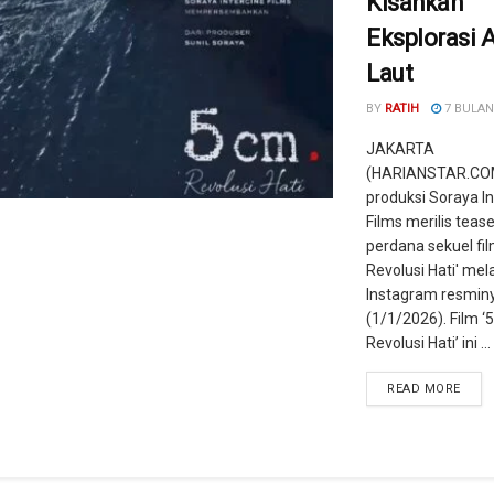
Kisahkan
Eksplorasi 
Laut
BY
RATIH
7 BULAN
JAKARTA
(HARIANSTAR.CO
produksi Soraya In
Films merilis teas
perdana sekuel fil
Revolusi Hati' mel
Instagram resmin
(1/1/2026). Film ‘
Revolusi Hati’ ini ...
READ MORE