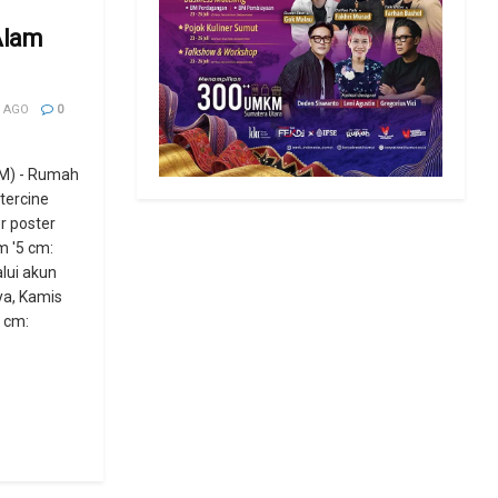
Alam
 AGO
0
M) - Rumah
tercine
er poster
m '5 cm:
alui akun
ya, Kamis
5 cm: