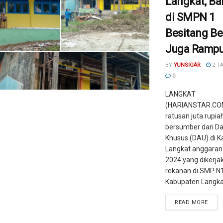
Langkat, B
di SMPN 1
Besitang B
Juga Ramp
BY
YUNSIGAR
2 T
0
LANGKAT
(HARIANSTAR.COM
ratusan juta rupia
bersumber dari Da
Khusus (DAU) di 
Langkat anggaran
2024 yang dikerja
rekanan di SMP N
Kabupaten Langkat 
READ MORE