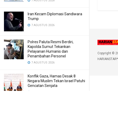
7 AGUSTUS 2026
Iran Kecam Diplomasi Sandiwara
Trump
7 AGUSTUS 2026
Polres Paluta Resmi Berdiri,
Kapolda Sumut Tekankan
Pelayanan Humanis dan
Copyright © 2
Penambahan Personel
HARIANSTAR*
7 AGUSTUS 2026
Konflik Gaza, Hamas Desak 8
Negara Muslim Tekan Israel Patuhi
Gencatan Senjata
7 AGUSTUS 2026
Sarang Narkoba di Deli Serdang
Dilengkapi CCTV dan HT, Polisi
Ringkus 1 Orang