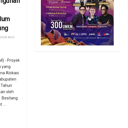
angunan
elum
ung
AHUN AGO
) - Proyek
h yang
na Alokasi
Kabupaten
 Tahun
kan oleh
1 Besitang
...