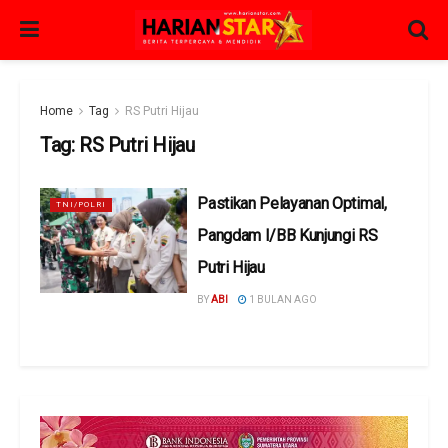
Home
Tag
RS Putri Hijau
Tag:
RS Putri Hijau
Pastikan Pelayanan Optimal,
TNI/POLRI
Pangdam I/BB Kunjungi RS
Putri Hijau
BY
ABI
1 BULAN AGO